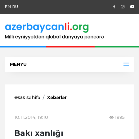
EN
RU
MENYU
Əsas səhifə
Xəbərlər
10.11.2014, 19:10
1995
Bakı xanlığı