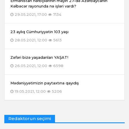
Ermənistan hərbçilərinin mayın 27-də Azərbaycanın
Kəlbəcər rayonunda nə işləri vardı?
29.05.2021, 17:00
7134
23 aylıq Cümhuriyyətin 103 yaşı
28.05.2021, 12:00
5613
Zəfəri bizə yaşadanları YAŞAT!
26.05.2021, 12:00
6598
Mədəniyyətimizin paytaxtına qayıdış
19.05.2021, 12:00
5206
Redaktorun seçimi