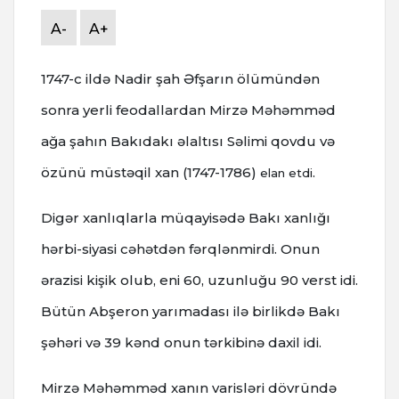
A-
A+
1747-c ildə Nadir şah Əfşarın ölümündən
sonra yerli feodallardan Mirzə Məhəmməd
ağa şahın Bakıdakı əlaltısı Səlimi qovdu və
özünü müstəqil xan (1747-1786)
.
elan etdi
Digər xanlıqlarla müqayisədə Bakı xanlığı
hərbi-siyasi cəhətdən fərqlənmirdi. Onun
ərazisi kişik olub, eni 60, uzunluğu 90 verst idi.
Bütün Abşeron yarımadası ilə birlikdə Bakı
şəhəri və 39 kənd onun tərkibinə daxil idi.
Mirzə Məhəmməd xanın varisləri dövründə