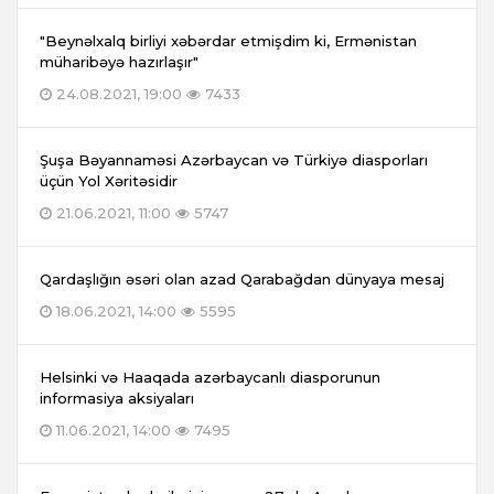
"Beynəlxalq birliyi xəbərdar etmişdim ki, Ermənistan
müharibəyə hazırlaşır"
24.08.2021, 19:00
7433
Şuşa Bəyannaməsi Azərbaycan və Türkiyə diasporları
üçün Yol Xəritəsidir
21.06.2021, 11:00
5747
Qardaşlığın əsəri olan azad Qarabağdan dünyaya mesaj
18.06.2021, 14:00
5595
Helsinki və Haaqada azərbaycanlı diasporunun
informasiya aksiyaları
11.06.2021, 14:00
7495