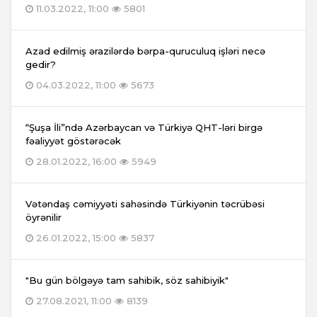
11.03.2022, 11:00
5801
Azad edilmiş ərazilərdə bərpa-quruculuq işləri necə
gedir?
04.03.2022, 11:00
5673
“Şuşa İli”ndə Azərbaycan və Türkiyə QHT-ləri birgə
fəaliyyət göstərəcək
28.01.2022, 16:00
5949
Vətəndaş cəmiyyəti sahəsində Türkiyənin təcrübəsi
öyrənilir
26.01.2022, 15:00
5837
"Bu gün bölgəyə tam sahibik, söz sahibiyik"
27.08.2021, 11:00
8139