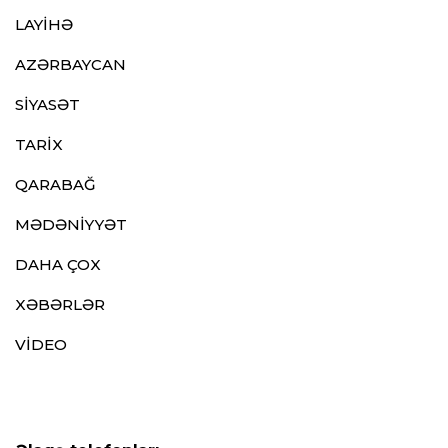
LAYİHƏ
AZƏRBAYCAN
SİYASƏT
TARİX
QARABAĞ
MƏDƏNİYYƏT
DAHA ÇOX
XƏBƏRLƏR
VİDEO