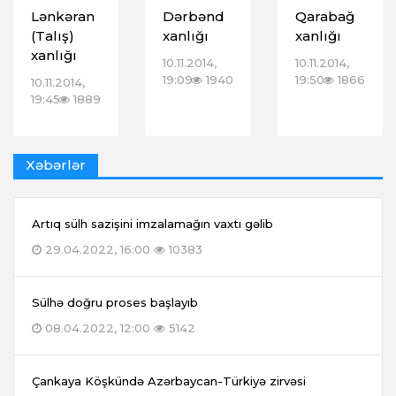
Lənkəran
Dərbənd
Qarabağ
(Talış)
xanlığı
xanlığı
xanlığı
10.11.2014,
10.11.2014,
19:09
1940
19:50
1866
10.11.2014,
19:45
1889
Xəbərlər
Artıq sülh sazişini imzalamağın vaxtı gəlib
29.04.2022, 16:00
10383
Sülhə doğru proses başlayıb
08.04.2022, 12:00
5142
Çankaya Köşkündə Azərbaycan-Türkiyə zirvəsi