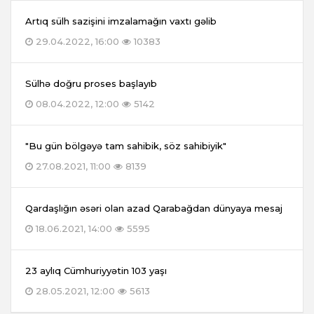
Artıq sülh sazişini imzalamağın vaxtı gəlib
29.04.2022, 16:00
10383
Sülhə doğru proses başlayıb
08.04.2022, 12:00
5142
"Bu gün bölgəyə tam sahibik, söz sahibiyik"
27.08.2021, 11:00
8139
Qardaşlığın əsəri olan azad Qarabağdan dünyaya mesaj
18.06.2021, 14:00
5595
23 aylıq Cümhuriyyətin 103 yaşı
28.05.2021, 12:00
5613