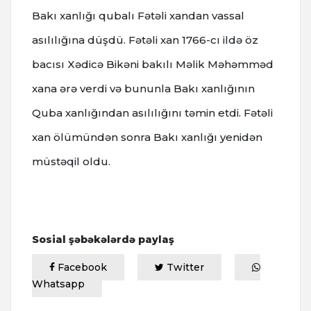
Bakı xanlığı qubalı Fətəli xandan vassal
asılılığına düşdü. Fətəli xan 1766-cı ildə öz
bacısı Xədicə Bikəni bakılı Məlik Məhəmməd
xana ərə verdi və bununla Bakı xanlığının
Quba xanlığından asılılığını təmin etdi.
Fətəli
xan ölümündən
sonra
Bakı xanlığı
yenidən
müstəqil oldu
.
Sosial şəbəkələrdə paylaş
Facebook
Twitter
Whatsapp