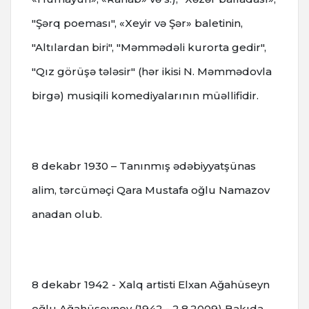
"Şərq poeması", «Xeyir və Şər» baletinin,
"Altılardan biri", "Məmmədəli kurorta gedir",
"Qız görüşə tələsir" (hər ikisi N. Məmmədovla
birgə) musiqili komediyalarının müəllifidir.
8 dekabr 1930 – Tanınmış ədəbiyyatşünas
alim, tərcüməçi Qara Mustafa oğlu Namazov
anadan olub.
8 dekabr 1942 - Xalq artisti Elxan Ağahüseyn
oğlu Ağahüseynov (1942 - 2.8.2009) Bakıda