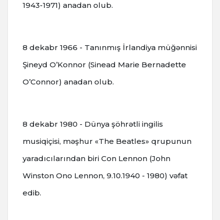
1943-1971) anadan olub.
8 dekabr 1966 - Tanınmış İrlandiya müğənnisi
Şineyd O’Konnor (Sinead Marie Bernadette
O’Connor) anadan olub.
8 dekabr 1980 - Dünya şöhrətli ingilis
musiqiçisi, məşhur «The Beatles» qrupunun
yaradıcılarından biri Con Lennon (John
Winston Ono Lennon, 9.10.1940 - 1980) vəfat
edib.