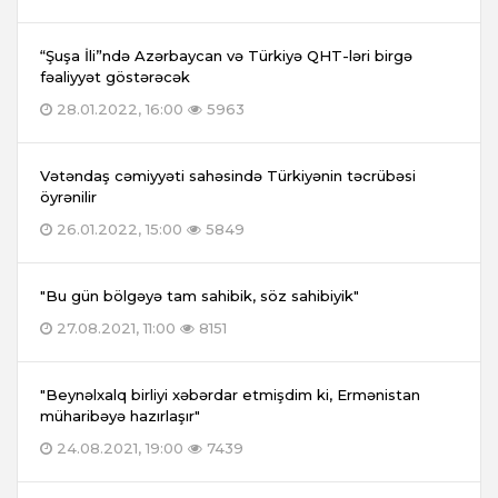
“Şuşa İli”ndə Azərbaycan və Türkiyə QHT-ləri birgə
fəaliyyət göstərəcək
28.01.2022, 16:00
5963
Vətəndaş cəmiyyəti sahəsində Türkiyənin təcrübəsi
öyrənilir
26.01.2022, 15:00
5849
"Bu gün bölgəyə tam sahibik, söz sahibiyik"
27.08.2021, 11:00
8151
"Beynəlxalq birliyi xəbərdar etmişdim ki, Ermənistan
müharibəyə hazırlaşır"
24.08.2021, 19:00
7439