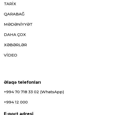
TARİX
QARABAĞ
MƏDƏNİYYƏT
DAHA ÇOX
XƏBƏRLƏR
VİDEO
Əlaqə telefonları
+994 70 718 33 02 (WhatsApp)
+994 12 000
E-poçt adresi