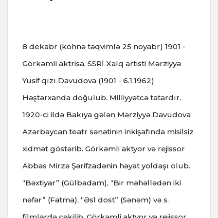
8 dekabr (köhnə təqvimlə 25 noyabr) 1901 -
Görkəmli aktrisa, SSRİ Xalq artisti Mərziyyə
Yusif qızı Davudova (1901 - 6.1.1962)
Həştərxanda doğulub. Milliyyətcə tatardır.
1920-ci ildə Bakıya gələn Mərziyyə Davudova
Azərbaycan teatr sənətinin inkişafında misilsiz
xidmət göstərib. Görkəmli aktyor və rejissor
Abbas Mirzə Şərifzadənin həyat yoldaşı olub.
“Bəxtiyar” (Gülbadam), “Bir məhəllədən iki
nəfər” (Fatma), “Əsl dost” (Sənəm) və s.
filmlərdə çəkilib. Görkəmli aktyor və rejissor