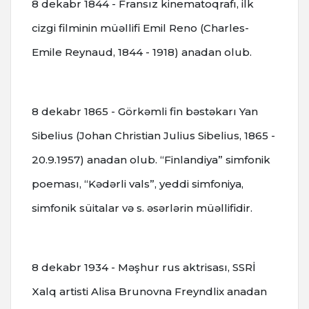
8 dekabr 1844 - Fransız kinematoqrafı, ilk
cizgi filminin müəllifi Emil Reno (Charles-
Emile Reynaud, 1844 - 1918) anadan olub.
8 dekabr 1865 - Görkəmli fin bəstəkarı Yan
Sibelius (Johan Christian Julius Sibelius, 1865 -
20.9.1957) anadan olub. “Finlandiya” simfonik
poeması, “Kədərli vals”, yeddi simfoniya,
simfonik süitalar və s. əsərlərin müəllifidir.
8 dekabr 1934 - Məşhur rus aktrisası, SSRİ
Xalq artisti Alisa Brunovna Freyndlix anadan