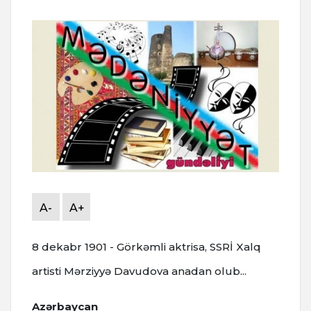
A-
A+
8 dekabr 1901 - Görkəmli aktrisa, SSRİ Xalq
artisti Mərziyyə Davudova anadan olub...
Azərbaycan