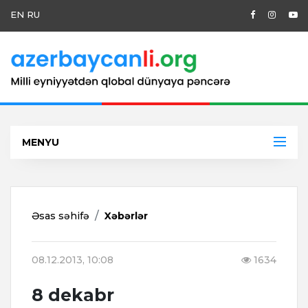
EN
RU
MENYU
Əsas səhifə
Xəbərlər
08.12.2013, 10:08
1634
8 dekabr