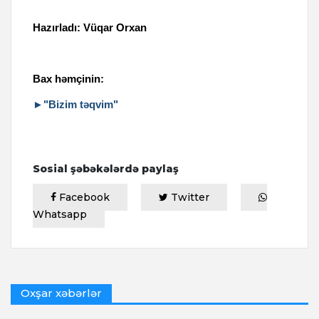
Hazırladı: Vüqar Orxan
Bax həmçinin:
►"Bizim təqvim"
Sosial şəbəkələrdə paylaş
Facebook
Twitter
Whatsapp
Oxşar xəbərlər