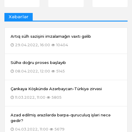
Xəbərlər
Artıq sülh sazişini imzalamağın vaxtı gəlib
29.04.2022, 16:00
10404
Sülhə doğru proses başlayıb
08.04.2022, 12:00
5145
Çankaya Köşkündə Azərbaycan-Türkiyə zirvəsi
11.03.2022, 11:00
5805
Azad edilmiş ərazilərdə bərpa-quruculuq işləri necə
gedir?
04.03.2022, 11:00
5679