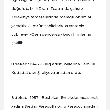
doğulub. Milli Dram Teatrında çalışıb.
Televiziya tamaşalarında maraqlı obrazlar
yaradıb. «Ömrün səhifələri», «Dantenin
yubileyi», «Qəm pəncərəsi» bədii filmlərinə
çəkilib.
8 dekabr 1946 - Xalq artisti, balerina Tamilla
Xudadat qızı Şirəliyeva anadan olub.
8 dekabr 1957 - Bəstəkar, Əməkdar incəsənət
xadimi Sərdar Fərəculla oğlu Fərəcov anadan