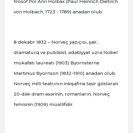
filosof Pol Anri Holbax (Paul Heinrich Dietrich
von Holbach, 1723 - 1789) anadan olub.
8 dekabr 1832 – Norveç yazıçısı, şair,
dramaturq və publisist, ədəbiyyat üzrə Nobel
mükafatı laureatı (1903) Byornsterne
Martinius Byornson (1832-1910) anadan olub.
Norveç milli teatrının inkişafına təsir göstərən
20-dək dram əsərinin, romanların, Norveç
himninin (1909) müəllifidir.