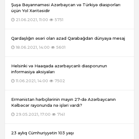
Şuşa Bəyannaməsi Azərbaycan və Türkiyə diasporları
üçün Yol Xəritəsidir
21.06.2021, 11:00
5751
Qardaşlığın əsəri olan azad Qarabağdan dünyaya mesaj
18.06.2021, 14:00
5601
Helsinki və Haaqada azərbaycanlı diasporunun
informasiya aksiyaları
11.06.2021, 14:00
7502
Ermənistan hərbçilərinin mayın 27-də Azərbaycanın
Kəlbəcər rayonunda nə işləri vardı?
29.05.2021, 17:00
7141
23 aylıq Cümhuriyyətin 103 yaşı