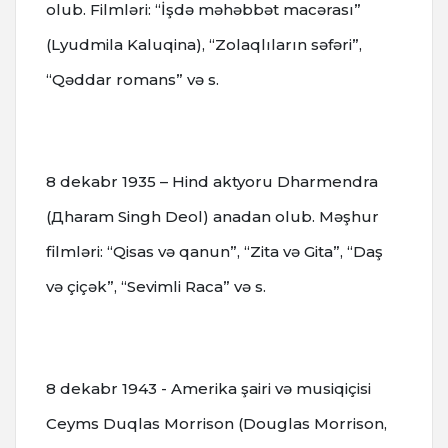
olub. Filmləri: “İşdə məhəbbət macərası”
(Lyudmila Kaluqina), “Zolaqlıların səfəri”,
“Qəddar romans” və s.
8 dekabr 1935 – Hind aktyoru Dharmendra
(Дharam Singh Deol) anadan olub. Məşhur
filmləri: “Qisas və qanun”, “Zita və Gita”, “Daş
və çiçək”, “Sevimli Raca” və s.
8 dekabr 1943 - Amerika şairi və musiqiçisi
Ceyms Duqlas Morrison (Douglas Morrison,