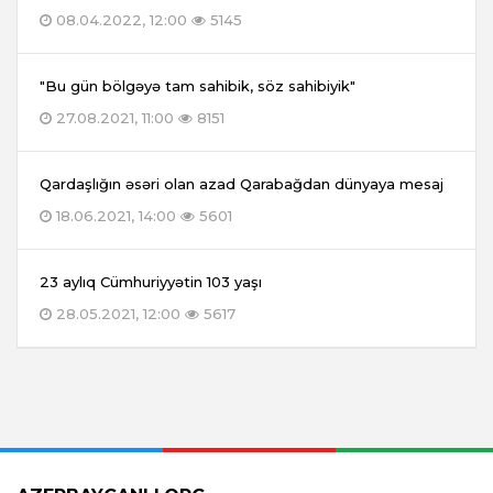
08.04.2022, 12:00
5145
"Bu gün bölgəyə tam sahibik, söz sahibiyik"
27.08.2021, 11:00
8151
Qardaşlığın əsəri olan azad Qarabağdan dünyaya mesaj
18.06.2021, 14:00
5601
23 aylıq Cümhuriyyətin 103 yaşı
28.05.2021, 12:00
5617