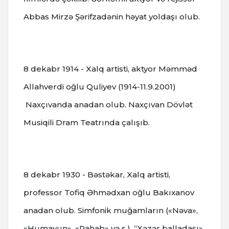
Abbas Mirzə Şərifzadənin həyat yoldaşı olub.
8 dekabr 1914 - Xalq artisti, aktyоr Məmməd
Allahvеrdi oğlu Quliyеv (1914-11.9.2001)
Naxçıvanda anadan olub. Naxçıvan Dövlət
Musiqili Dram Teatrında çalışıb.
8 dekabr 1930 - Bəstəkar, Xalq artisti,
professor Tofiq Əhmədxan oğlu Bakıxanov
anadan olub. Simfonik muğamların («Nəva»,
«Humayun», «Rahab» və s.), “Xəzər balladası»,