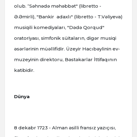
olub. “Səhnədə məhəbbət" (libretto -
Ə.Əmirli), "Bankir adaxlı" (libretto - T.Vəliyeva)
musiqili komediyaları, "Dədə Qorqud"
oratoriyası, simfonik süitaların, digər musiqi
əsərlərinin müəllifidir. Üzeyir Hacıbəylinin ev-
muzeyinin direktoru, Bəstəkarlar İttifaqının
katibidir.
Dünya
8 dekabr 1723 - Alman əsilli fransız yazıçısı,