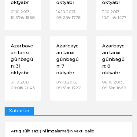
oktyabr
oktyabr
oktyabr
01.10.2013,
14.10.2013,
11.10.2013,
10:57
1568
09:25
1778
10:11
1477
Azərbayc
Azərbayc
Azərbayc
an tarixi
an tarixi
an tarixi
günbəgü
günbəgü
günbəgü
n: 31
n: 7
n: 8
oktyabr
oktyabr
oktyabr
31.10.2013,
07.10.2013,
08.10.2013,
09:05
2043
09:51
1727
09:51
1668
Xəbərlər
Artıq sülh sazişini imzalamağın vaxtı gəlib