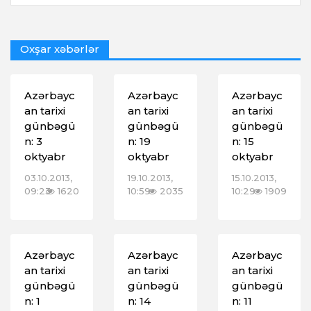
Oxşar xəbərlər
Azərbayc
Azərbayc
Azərbayc
an tarixi
an tarixi
an tarixi
günbəgü
günbəgü
günbəgü
n: 3
n: 19
n: 15
oktyabr
oktyabr
oktyabr
03.10.2013,
19.10.2013,
15.10.2013,
09:23
1620
10:59
2035
10:29
1909
Azərbayc
Azərbayc
Azərbayc
an tarixi
an tarixi
an tarixi
günbəgü
günbəgü
günbəgü
n: 1
n: 14
n: 11