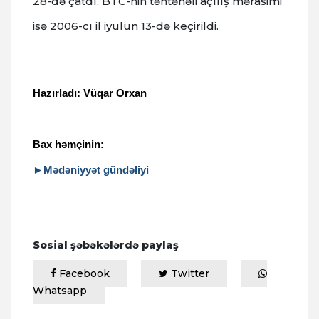
28-də çatdı, BTC-nin təntənəli açılış mərasimi
isə 2006-cı il iyulun 13-də keçirildi.
Hazırladı: Vüqar Orxan
Bax həmçinin:
►Mədəniyyət gündəliyi
Sosial şəbəkələrdə paylaş
Facebook
Twitter
Whatsapp