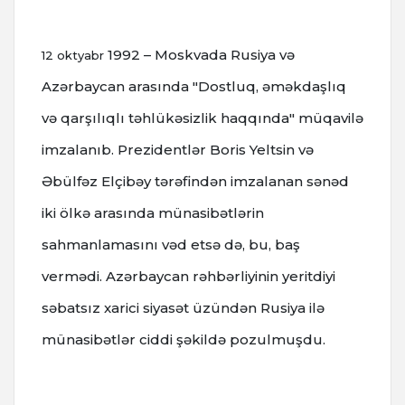
1992 – Moskvada Rusiya və
12 oktyabr
Azərbaycan arasında "Dostluq, əməkdaşlıq
və qarşılıqlı təhlükəsizlik haqqında" müqavilə
imzalanıb.
Prezidentlər Boris Yeltsin və
Əbülfəz Elçibəy tərəfindən imzalanan sənəd
iki ölkə arasında münasibətlərin
sahmanlamasını vəd etsə də, bu, baş
vermədi.
Azərbaycan rəhbərliyinin yeritdiyi
səbatsız xarici siyasət üzündən Rusiya ilə
münasibətlər ciddi şəkildə pozulmuşdu.