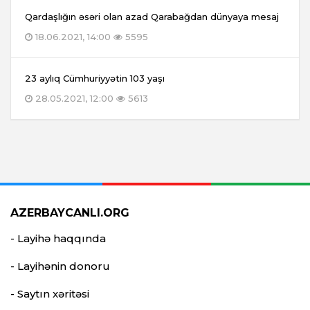
Qardaşlığın əsəri olan azad Qarabağdan dünyaya mesaj
18.06.2021, 14:00
5595
23 aylıq Cümhuriyyətin 103 yaşı
28.05.2021, 12:00
5613
AZERBAYCANLI.ORG
- Layihə haqqında
- Layihənin donoru
- Saytın xəritəsi