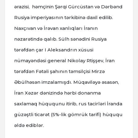
ərazisi, həmçinin Şərqi Gürcüstan və Dərbənd
Rusiya imperiyasının tərkibinə daxil edilib.
Naxçıvan və İrəvan xanlıqları İranın
nəzarətində qalıb.
Sülh sənədini Rusiya
tərəfdən çar I Aleksandrın xüsusi
nümayəndəsi general Nikolay Rtişşev, İran
tərəfdən Fətəli şahının təmsilçisi Mirzə
Əbülhəsən imzalamışdı.
Müqaviləyə əsasən,
İran Xəzər dənizində hərbi donanma
saxlamaq hüququnu itirib, rus tacirləri İranda
güzəştli ticarət (5%-lik gömrük tarifi) hüququ
əldə ediblər.