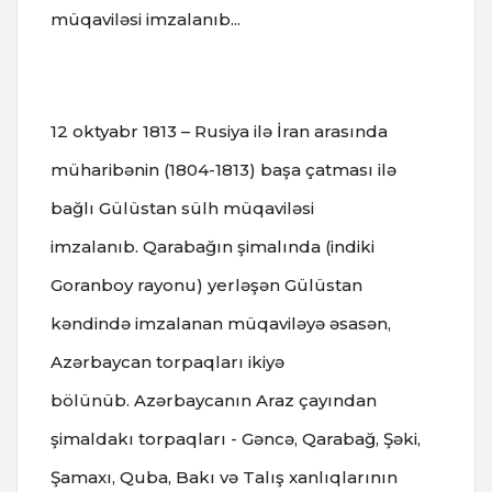
müqaviləsi imzalanıb...
12 oktyabr
1813 – Rusiya ilə İran arasında
müharibənin (1804-1813) başa çatması ilə
bağlı Gülüstan sülh müqaviləsi
imzalanıb.
Qarabağın şimalında (indiki
Goranboy rayonu) yerləşən Gülüstan
kəndində imzalanan müqaviləyə əsasən,
Azərbaycan torpaqları ikiyə
bölünüb.
Azərbaycanın Araz çayından
şimaldakı torpaqları - Gəncə, Qarabağ, Şəki,
Şamaxı, Quba, Bakı və Talış xanlıqlarının