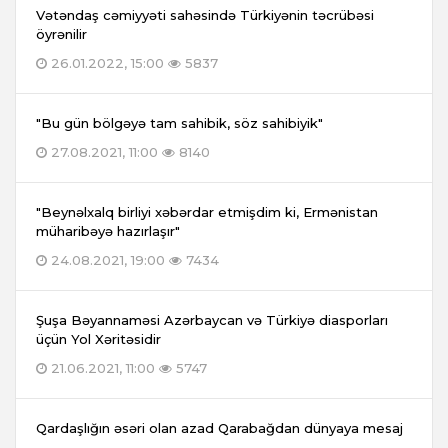
Vətəndaş cəmiyyəti sahəsində Türkiyənin təcrübəsi
öyrənilir
26.01.2022, 15:00
5837
"Bu gün bölgəyə tam sahibik, söz sahibiyik"
27.08.2021, 11:00
8140
"Beynəlxalq birliyi xəbərdar etmişdim ki, Ermənistan
müharibəyə hazırlaşır"
24.08.2021, 19:00
7434
Şuşa Bəyannaməsi Azərbaycan və Türkiyə diasporları
üçün Yol Xəritəsidir
21.06.2021, 11:00
5747
Qardaşlığın əsəri olan azad Qarabağdan dünyaya mesaj