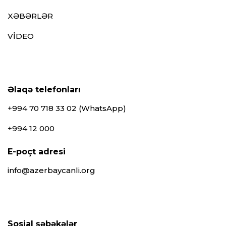
XƏBƏRLƏR
VİDEO
Əlaqə telefonları
+994 70 718 33 02 (WhatsApp)
+994 12 000
E-poçt adresi
info@azerbaycanli.org
Sosial şəbəkələr