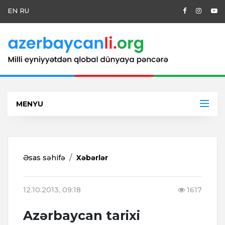
EN
RU
MENYU
Əsas səhifə
Xəbərlər
12.10.2013, 09:18
1617
Azərbaycan tarixi