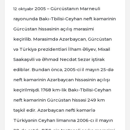
2005 – Gürcüstanın Marneuli
12 oktyabr
rayonunda Bakı-Tbilisi-Ceyhan neft kəmərinin
Gürcüstan hissəsinin açılış mərasimi
keçirilib.
Mərasimdə Azərbaycan, Gürcüstan
və Türkiyə prezidentləri İlham Əliyev, Mixail
Saakaşvili və Əhməd Necdət Sezər iştirak
ediblər.
Bundan öncə, 2005-ci il mayın 25-də
neft kəmərinin Azərbaycan hissəsinin açılışı
keçirilmişdi.
1768 km-lik Bakı-Tbilisi-Ceyhan
neft kəmərinin Gürcüstan hissəsi 249 km
təşkil edir.
Azərbaycan nefti kəmərlə
Türkiyənin Ceyhan limanına 2006-cı il mayın