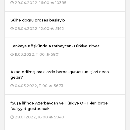
29.04.2022, 16:00
10385
Sülhə doğru proses başlayıb
08.04.2022, 12:00
5142
Çankaya Köşkündə Azərbaycan-Türkiyə zirvəsi
11.03.2022, 11:00
5801
Azad edilmiş ərazilərdə bərpa-quruculuq işləri necə
gedir?
04.03.2022, 11:00
5673
“Şuşa İli”ndə Azərbaycan və Türkiyə QHT-ləri birgə
fəaliyyət göstərəcək
28.01.2022, 16:00
5949