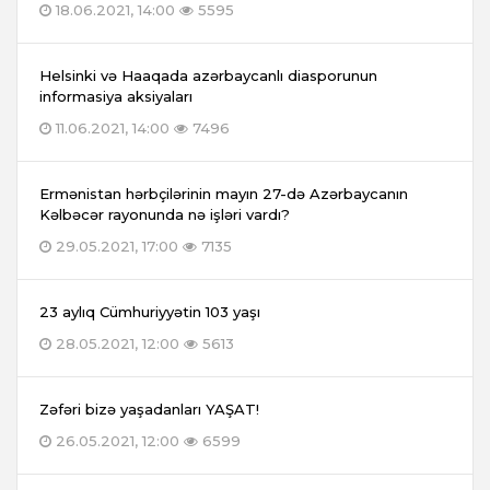
18.06.2021, 14:00
5595
Helsinki və Haaqada azərbaycanlı diasporunun
informasiya aksiyaları
11.06.2021, 14:00
7496
Ermənistan hərbçilərinin mayın 27-də Azərbaycanın
Kəlbəcər rayonunda nə işləri vardı?
29.05.2021, 17:00
7135
23 aylıq Cümhuriyyətin 103 yaşı
28.05.2021, 12:00
5613
Zəfəri bizə yaşadanları YAŞAT!
26.05.2021, 12:00
6599