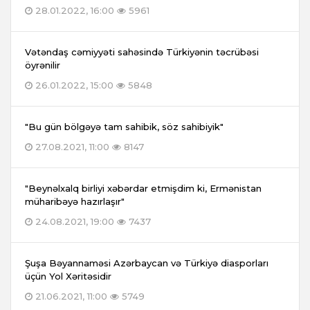
28.01.2022, 16:00
5961
Vətəndaş cəmiyyəti sahəsində Türkiyənin təcrübəsi
öyrənilir
26.01.2022, 15:00
5848
"Bu gün bölgəyə tam sahibik, söz sahibiyik"
27.08.2021, 11:00
8147
"Beynəlxalq birliyi xəbərdar etmişdim ki, Ermənistan
müharibəyə hazırlaşır"
24.08.2021, 19:00
7437
Şuşa Bəyannaməsi Azərbaycan və Türkiyə diasporları
üçün Yol Xəritəsidir
21.06.2021, 11:00
5749