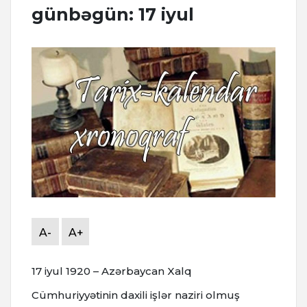
günbəgün: 17 iyul
A-
A+
17 iyul 1920 – Azərbaycan Xalq
Cümhuriyyətinin daxili işlər naziri olmuş