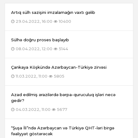
Artıq sülh sazişini imzalamağın vaxtı gəlib
29.04.2022, 16:00
10400
Sülhə doğru proses başlayıb
08.04.2022, 12:00
5144
Çankaya Köşkündə Azərbaycan-Türkiyə zirvəsi
11.03.2022, 11:00
5805
Azad edilmiş ərazilərdə bərpa-quruculuq işləri necə
gedir?
04.03.2022, 11:00
5677
“Şuşa İli”ndə Azərbaycan və Türkiyə QHT-ləri birgə
fəaliyyət göstərəcək