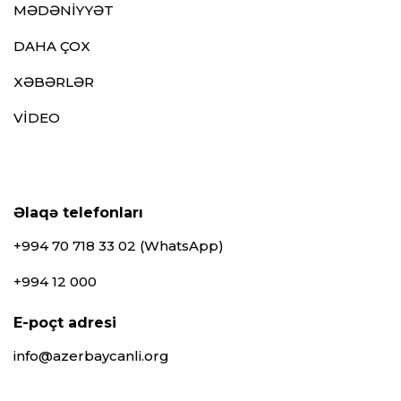
MƏDƏNİYYƏT
DAHA ÇOX
XƏBƏRLƏR
VİDEO
Əlaqə telefonları
+994 70 718 33 02 (WhatsApp)
+994 12 000
E-poçt adresi
info@azerbaycanli.org