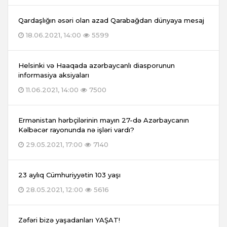
Qardaşlığın əsəri olan azad Qarabağdan dünyaya mesaj
18.06.2021, 14:00
5599
Helsinki və Haaqada azərbaycanlı diasporunun
informasiya aksiyaları
11.06.2021, 14:00
7500
Ermənistan hərbçilərinin mayın 27-də Azərbaycanın
Kəlbəcər rayonunda nə işləri vardı?
29.05.2021, 17:00
7140
23 aylıq Cümhuriyyətin 103 yaşı
28.05.2021, 12:00
5616
Zəfəri bizə yaşadanları YAŞAT!