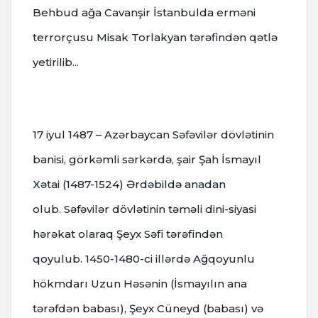
Behbud ağa Cavanşir İstanbulda erməni
terrorçusu Misak Torlakyan tərəfindən qətlə
yetirilib...
17 iyul
1487 – Azərbaycan Səfəvilər dövlətinin
banisi, görkəmli sərkərdə, şair Şah İsmayıl
Xətai (1487-1524) Ərdəbildə anadan
olub.
Səfəvilər dövlətinin təməli dini-siyasi
hərəkat olaraq Şeyx Səfi tərəfindən
qoyulub.
1450-1480-ci illərdə Ağqoyunlu
hökmdarı Uzun Həsənin (İsmayılın ana
tərəfdən babası), Şeyx Cüneyd (babası) və