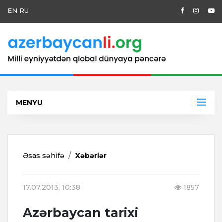
EN
RU
MENYU
Əsas səhifə
Xəbərlər
17.07.2013, 10:38
1857
Azərbaycan tarixi