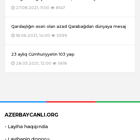
27.08.2021, 11:00
8147
Qardaşlığın əsəri olan azad Qarabağdan dünyaya mesaj
18.06.2021, 14:00
5599
23 aylıq Cümhuriyyətin 103 yaşı
28.05.2021, 12:00
5616
AZERBAYCANLI.ORG
- Layihə haqqında
- Layihənin donoru