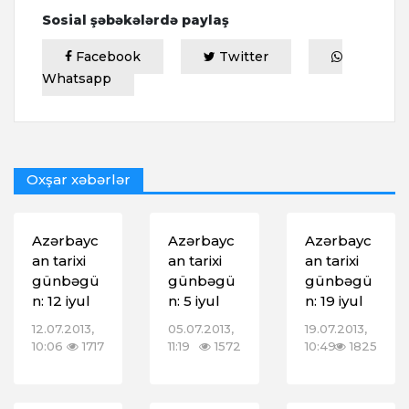
Sosial şəbəkələrdə paylaş
Facebook
Twitter
Whatsapp
Oxşar xəbərlər
Azərbayc
Azərbayc
Azərbayc
an tarixi
an tarixi
an tarixi
günbəgü
günbəgü
günbəgü
n: 12 iyul
n: 5 iyul
n: 19 iyul
12.07.2013,
05.07.2013,
19.07.2013,
10:06
1717
11:19
1572
10:49
1825