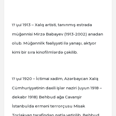
1913 – Xalq artisti, tanınmış estrada
17 iyul
müğənnisi Mirzə Babayev (1913-2002) anadan
olub.
Müğənnilk fəaliyyəti ilə yanaşı, aktyor
kimi bir sıra kinofilmlərdə çəkilib.
1920 – İctimai xadim, Azərbaycan Xalq
17 iyul
Cümhuriyyətinin daxili işlər naziri (uyun 1918 –
dekabr 1918) Behbud ağa Cavanşir
İstanbulda erməni terrorçusu Misak
Torlakyan tərəfindən qətlə yetirilib.
Behbud