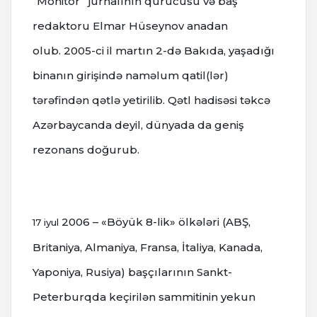
“Monitor” jurnalının qurucusu və baş
redaktoru Elmar Hüseynov anadan
olub.
2005-ci il martın 2-də Bakıda, yaşadığı
binanın girişində naməlum qatil(lər)
tərəfindən qətlə yetirilib.
Qətl hadisəsi təkcə
Azərbaycanda deyil, dünyada da geniş
rezonans doğurub.
2006 – «Böyük 8-lik» ölkələri (ABŞ,
17 iyul
Britaniya, Almaniya, Fransa, İtaliya, Kanada,
Yaponiya, Rusiya) başçılarının Sankt-
Peterburqda keçirilən sammitinin yekun