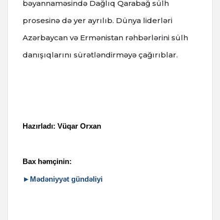
bəyannaməsində Dağlıq Qarabağ sülh
prosesinə də yer ayrılıb.
Dünya liderləri
Azərbaycan və Ermənistan rəhbərlərini sülh
danışıqlarını sürətləndirməyə çağırıblar.
Hazırladı: Vüqar Orxan
Bax həmçinin:
►Mədəniyyət gündəliyi