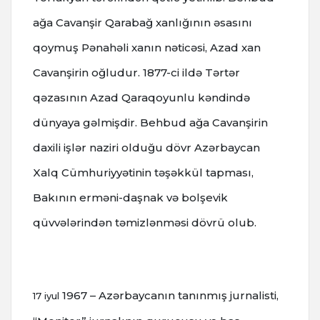
ağa Cavanşir Qarabağ xanlığının əsasını
qoymuş Pənahəli xanın nəticəsi, Azad xan
Cavanşirin oğludur. 1877-ci ildə Tərtər
qəzasının Azad Qaraqoyunlu kəndində
dünyaya gəlmişdir.
Behbud ağa Cavanşirin
daxili işlər naziri olduğu dövr Azərbaycan
Xalq Cümhuriyyətinin təşəkkül tapması,
Bakının erməni-daşnak və bolşevik
qüvvələrindən təmizlənməsi dövrü olub.
1967 – Azərbaycanın tanınmış jurnalisti,
17 iyul