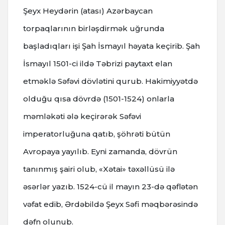
Şeyx Heydərin (atası) Azərbaycan
torpaqlarının birləşdirmək uğrunda
başladıqları işi Şah İsmayıl həyata keçirib.
Şah
İsmayıl 1501-ci ildə Təbrizi paytaxt elan
etməklə Səfəvi dövlətini qurub. Hakimiyyətdə
olduğu qısa dövrdə (1501-1524) onlarla
məmləkəti ələ keçirərək Səfəvi
imperatorluğuna qatıb, şöhrəti bütün
Avropaya yayılıb.
Eyni zamanda, dövrün
tanınmış şairi olub, «Xətai» təxəllüsü ilə
əsərlər yazıb.
1524-cü il mayın 23-də qəflətən
vəfat edib, Ərdəbildə Şeyx Səfi məqbərəsində
dəfn olunub.