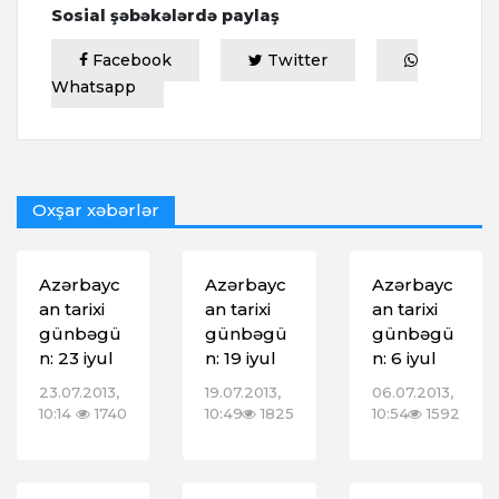
Sosial şəbəkələrdə paylaş
Facebook
Twitter
Whatsapp
Oxşar xəbərlər
Azərbayc
Azərbayc
Azərbayc
an tarixi
an tarixi
an tarixi
günbəgü
günbəgü
günbəgü
n: 23 iyul
n: 19 iyul
n: 6 iyul
23.07.2013,
19.07.2013,
06.07.2013,
10:14
1740
10:49
1825
10:54
1592