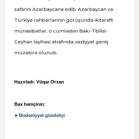
səfərini Azərbaycana edib.
Azərbaycan və
Türkiyə rəhbərlərinin görüşündə ikitərəfli
münasibətlər, o cümlədən Bakı-Tbilisi-
Ceyhan layihəsi ətrafında vəziiyyət geniş
müzakirə olunub.
Hazırladı: Vüqar Orxan
Bax həmçinin:
►Mədəniyyət gündəliyi