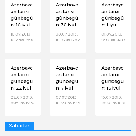
Azərbayc
Azərbayc
Azərbayc
an tarixi
an tarixi
an tarixi
günbəgü
günbəgü
günbəgü
n: 16 iyul
n: 30 iyul
n: 1 iyul
16.07.2013,
30.07.2013,
01.07.2013,
10:23
1690
10:37
1782
09:07
1487
Azərbayc
Azərbayc
Azərbayc
an tarixi
an tarixi
an tarixi
günbəgü
günbəgü
günbəgü
n: 22 iyul
n: 7 iyul
n: 15 iyul
22.07.2013,
07.07.2013,
15.07.2013,
08:51
1778
10:59
1571
10:18
1671
Xəbərlər