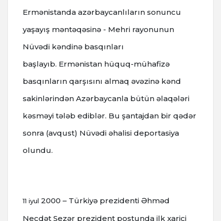
Ermənistanda azərbaycanlıların sonuncu
yaşayış məntəqəsinə - Mehri rayonunun
Nüvədi kəndinə basqınları
başlayıb.
Ermənistan hüquq-mühafizə
basqınların qarşısını almaq əvəzinə kənd
sakinlərindən Azərbaycanla bütün əlaqələri
kəsməyi tələb ediblər.
Bu şantajdan bir qədər
sonra (avqust) Nüvədi əhalisi deportasiya
olundu.
2000 – Türkiyə prezidenti Əhməd
11 iyul
Necdət Sezər prezident postunda ilk xarici