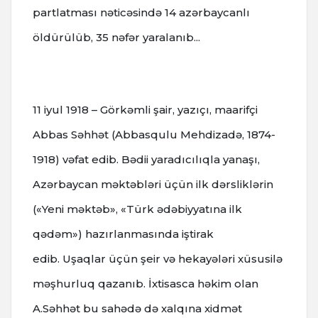
partlatması nəticəsində 14 azərbaycanlı
öldürülüb, 35 nəfər yaralanıb...
11 iyul
1918 – Görkəmli şair, yazıçı, maarifçi
Abbas Səhhət (Abbasqulu Mehdizadə, 1874-
1918) vəfat edib.
Bədii yaradıcılıqla yanaşı,
Azərbaycan məktəbləri üçün ilk dərsliklərin
(«Yeni məktəb», «Türk ədəbiyyatına ilk
qədəm») hazırlanmasında iştirak
edib.
Uşaqlar üçün şeir və hekayələri xüsusilə
məşhurluq qazanıb.
İxtisasca həkim olan
A.Səhhət bu sahədə də xalqına xidmət