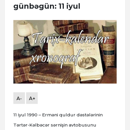
günbəgün: 11 iyul
A-
A+
11 iyul 1990 – Erməni quldur dəstələrinin
Tərtər-Kəlbəcər sərnişin avtobusunu