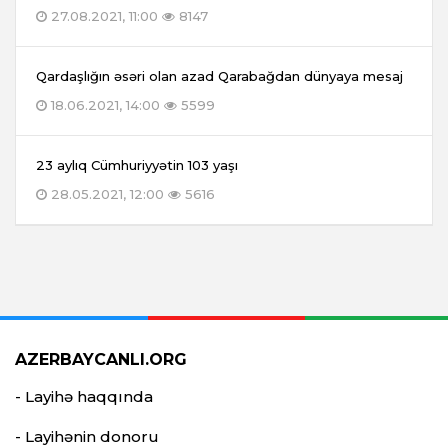
27.08.2021, 11:00
8147
Qardaşlığın əsəri olan azad Qarabağdan dünyaya mesaj
18.06.2021, 14:00
5599
23 aylıq Cümhuriyyətin 103 yaşı
28.05.2021, 12:00
5616
AZERBAYCANLI.ORG
- Layihə haqqında
- Layihənin donoru