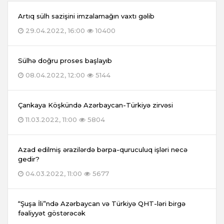
Artıq sülh sazişini imzalamağın vaxtı gəlib
29.04.2022, 16:00
10400
Sülhə doğru proses başlayıb
08.04.2022, 12:00
5144
Çankaya Köşkündə Azərbaycan-Türkiyə zirvəsi
11.03.2022, 11:00
5804
Azad edilmiş ərazilərdə bərpa-quruculuq işləri necə
gedir?
04.03.2022, 11:00
5677
“Şuşa İli”ndə Azərbaycan və Türkiyə QHT-ləri birgə
fəaliyyət göstərəcək