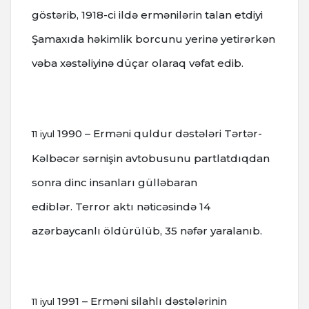
göstərib, 1918-ci ildə ermənilərin talan etdiyi
Şamaxıda həkimlik borcunu yerinə yetirərkən
vəba xəstəliyinə düçar olaraq vəfat edib.
1990 – Erməni quldur dəstələri Tərtər-
11 iyul
Kəlbəcər sərnişin avtobusunu partlatdıqdan
sonra dinc insanları gülləbaran
ediblər.
Terror aktı nəticəsində 14
azərbaycanlı öldürülüb, 35 nəfər yaralanıb.
1991 – Erməni silahlı dəstələrinin
11 iyul