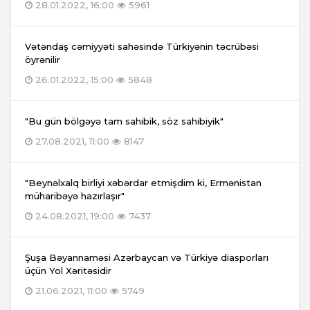
28.01.2022, 16:00
5961
Vətəndaş cəmiyyəti sahəsində Türkiyənin təcrübəsi
öyrənilir
26.01.2022, 15:00
5848
"Bu gün bölgəyə tam sahibik, söz sahibiyik"
27.08.2021, 11:00
8147
"Beynəlxalq birliyi xəbərdar etmişdim ki, Ermənistan
müharibəyə hazırlaşır"
24.08.2021, 19:00
7437
Şuşa Bəyannaməsi Azərbaycan və Türkiyə diasporları
üçün Yol Xəritəsidir
21.06.2021, 11:00
5749