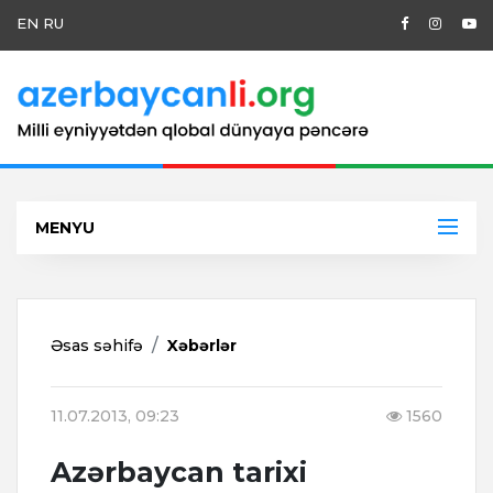
EN
RU
MENYU
Əsas səhifə
Xəbərlər
11.07.2013, 09:23
1560
Azərbaycan tarixi