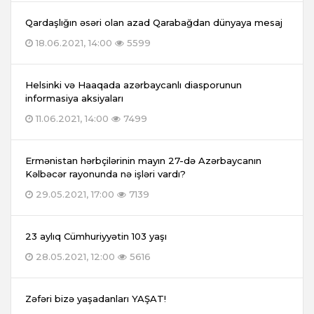
Qardaşlığın əsəri olan azad Qarabağdan dünyaya mesaj
18.06.2021, 14:00
5599
Helsinki və Haaqada azərbaycanlı diasporunun
informasiya aksiyaları
11.06.2021, 14:00
7499
Ermənistan hərbçilərinin mayın 27-də Azərbaycanın
Kəlbəcər rayonunda nə işləri vardı?
29.05.2021, 17:00
7139
23 aylıq Cümhuriyyətin 103 yaşı
28.05.2021, 12:00
5616
Zəfəri bizə yaşadanları YAŞAT!