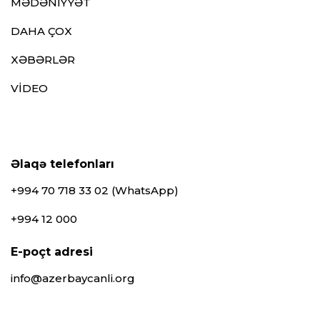
MƏDƏNİYYƏT
DAHA ÇOX
XƏBƏRLƏR
VİDEO
Əlaqə telefonları
+994 70 718 33 02 (WhatsApp)
+994 12 000
E-poçt adresi
info@azerbaycanli.org