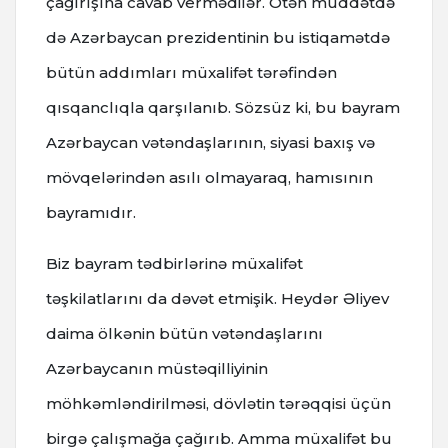
çağırışına cavab vermədilər. Ötən müddətdə
də Azərbaycan prezidentinin bu istiqamətdə
bütün addımları müxalifət tərəfindən
qısqanclıqla qarşılanıb. Sözsüz ki, bu bayram
Azərbaycan vətəndaşlarının, siyasi baxış və
mövqelərindən asılı olmayaraq, hamısının
bayramıdır.
Biz bayram tədbirlərinə müxalifət
təşkilatlarını da dəvət etmişik. Heydər Əliyev
daima ölkənin bütün vətəndaşlarını
Azərbaycanın müstəqilliyinin
möhkəmləndirilməsi, dövlətin tərəqqisi üçün
birgə çalışmağa çağırıb. Amma müxalifət bu