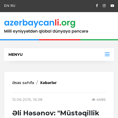
EN
RU
MENYU
Əsas səhifə
Xəbərlər
15.06.2015, 16:38
4686
Əli Həsənov: "Müstəqillik