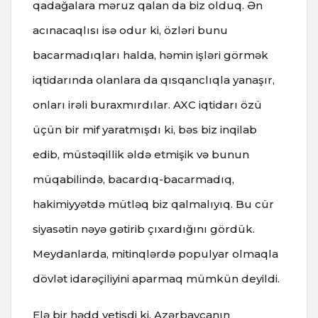
qadağalara məruz qalan da biz olduq. Ən
acınacaqlısı isə odur ki, özləri bunu
bacarmadıqları halda, həmin işləri görmək
iqtidarında olanlara da qısqanclıqla yanaşır,
onları irəli buraxmırdılar. AXC iqtidarı özü
üçün bir mif yaratmışdı ki, bəs biz inqilab
edib, müstəqillik əldə etmişik və bunun
müqabilində, bacardıq-bacarmadıq,
hakimiyyətdə mütləq biz qalmalıyıq. Bu cür
siyasətin nəyə gətirib çıxardığını gördük.
Meydanlarda, mitinqlərdə populyar olmaqla
dövlət idarəçiliyini aparmaq mümkün deyildi.
Elə bir hədd yetişdi ki, Azərbaycanın