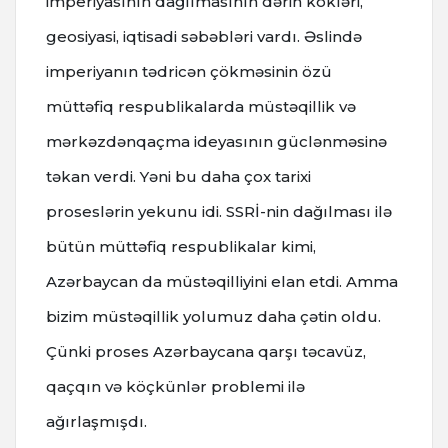
imperiyasının dağılmasının dərin kökləri,
geosiyasi, iqtisadi səbəbləri vardı. Əslində
imperiyanın tədricən çökməsinin özü
müttəfiq respublikalarda müstəqillik və
mərkəzdənqaçma ideyasının güclənməsinə
təkan verdi. Yəni bu daha çox tarixi
proseslərin yekunu idi. SSRİ-nin dağılması ilə
bütün müttəfiq respublikalar kimi,
Azərbaycan da müstəqilliyini elan etdi. Amma
bizim müstəqillik yolumuz daha çətin oldu.
Çünki proses Azərbaycana qarşı təcavüz,
qaçqın və köçkünlər problemi ilə
ağırlaşmışdı.