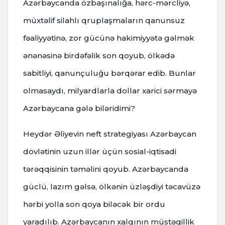
Azərbaycanda özbaşınalığa, hərc-mərcliyə,
müxtəlif silahlı qruplaşmaların qanunsuz
fəaliyyətinə, zor gücünə hakimiyyətə gəlmək
ənənəsinə birdəfəlik son qoyub, ölkədə
sabitliyi, qanunçuluğu bərqərar edib. Bunlar
olmasaydı, milyardlarla dollar xarici sərmayə
Azərbaycana gələ biləridimi?
Heydər Əliyevin neft strategiyası Azərbaycan
dövlətinin uzun illər üçün sosial-iqtisadi
tərəqqisinin təməlini qoyub. Azərbaycanda
güclü, lazım gəlsə, ölkənin üzləşdiyi təcavüzə
hərbi yolla son qoya biləcək bir ordu
yaradılıb. Azərbaycanın xalqının müstəqillik