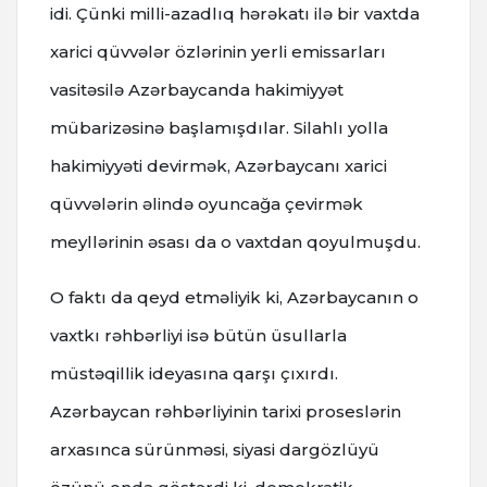
idi. Çünki milli-azadlıq hərəkatı ilə bir vaxtda
xarici qüvvələr özlərinin yerli emissarları
vasitəsilə Azərbaycanda hakimiyyət
mübarizəsinə başlamışdılar. Silahlı yolla
hakimiyyəti devirmək, Azərbaycanı xarici
qüvvələrin əlində oyuncağa çevirmək
meyllərinin əsası da o vaxtdan qoyulmuşdu.
O faktı da qeyd etməliyik ki, Azərbaycanın o
vaxtkı rəhbərliyi isə bütün üsullarla
müstəqillik ideyasına qarşı çıxırdı.
Azərbaycan rəhbərliyinin tarixi proseslərin
arxasınca sürünməsi, siyasi dargözlüyü