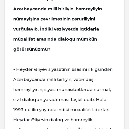
Azərbaycanda milli birliyin, həmrəyliyin
nümayişinə çevrilməsinin zəruriliyini
vurğulayıb. İndiki vəziyyətdə iqtidarla
müxalifət arasında dialoqu mümkün
görürsünüzmü?
- Heydər Əliyev siyasətinin əsasını ilk gündən
Azərbaycanda milli birliyin, vətəndaş
həmrəyliyinin, siyasi münasibətlərdə normal,
sivil dialoqun yaradılması təşkil edib. Hələ
1993-cü ilin yayında indiki müxalifət liderləri
Heydər Əliyevin dialoq və həmrəylik