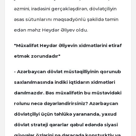
əzmini, iradəsini gerçəkləşdirən, dövlətçiliyin
əsas sütunlarını məqsədyönlü şəkildə təmin
edən məhz Heydər Əliyev oldu.
"Müxalifət Heydər Əliyevin xidmətlərini etiraf
etmək zorundadır"
- Azərbaycan dövlət müstəqilliyinin qorunub
saxlanılmasında indiki iqtidarın xidmətləri
danılmazdır. Bəs müxalifətin bu müstəvidəki
rolunu necə dəyərləndirirsiniz? Azərbaycan
dövlətçiliyi üçün təhlükə yarananda, yaxud
dövlət strateji qərarlar qəbul edəndə siyasi
qüvvələr özlərini nə dərəcədə konsturktiv və