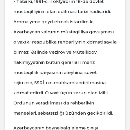
- Təbii ki, 1991-ci il oktyabrın 18-də dövlət
müstəqilliyinin elan edilməsi tarixi hadisə idi.
Amma yenə qeyd etmək istərdim ki,
Azərbaycan xalqının müstəqilliyə qovuşması
o vaxtkı respublika rəhbərliyinin xidməti sayıla
bilməz. Əslində Vəzirov və Mütəllibov
hakimiyyətinin bütün qərarları məhz
müstəqillik ideyasının əleyhinə, sovet
rejiminin, SSRİ-nin möhkəmləndirilməsinə
xidmət edirdi. O vaxt üçün zəruri olan Milli
Ordunun yaradılması da rəhbərliyin
maneələri, səbatsızlığı üzündən gecikdirildi.
Azərbaycanın beynəlxalq aləmə çıxışı,