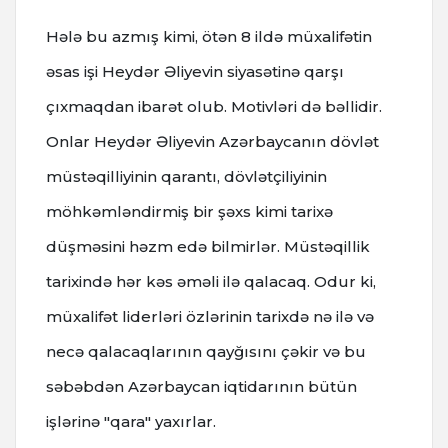
Hələ bu azmış kimi, ötən 8 ildə müxalifətin
əsas işi Heydər Əliyevin siyasətinə qarşı
çıxmaqdan ibarət olub. Motivləri də bəllidir.
Onlar Heydər Əliyevin Azərbaycanın dövlət
müstəqilliyinin qarantı, dövlətçiliyinin
möhkəmləndirmiş bir şəxs kimi tarixə
düşməsini həzm edə bilmirlər. Müstəqillik
tarixində hər kəs əməli ilə qalacaq. Odur ki,
müxalifət liderləri özlərinin tarixdə nə ilə və
necə qalacaqlarının qayğısını çəkir və bu
səbəbdən Azərbaycan iqtidarının bütün
işlərinə "qara" yaxırlar.