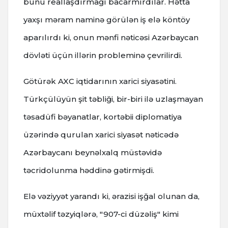
bunu reallaşdırmağı bacarmırdılar. Hətta
yaxşı məram naminə görülən iş elə köntöy
aparılırdı ki, onun mənfi nəticəsi Azərbaycan
dövləti üçün illərin probleminə çevrilirdi.
Götürək AXC iqtidarının xarici siyasətini.
Türkçülüyün şit təbliği, bir-biri ilə uzlaşmayan
təsadüfi bəyanatlar, kortəbii diplomatiya
üzərində qurulan xarici siyasət nəticədə
Azərbaycanı beynəlxalq müstəvidə
təcridolunma həddinə gətirmişdi.
Elə vəziyyət yarandı ki, ərazisi işğal olunan da,
müxtəlif təzyiqlərə, "907-ci düzəliş" kimi