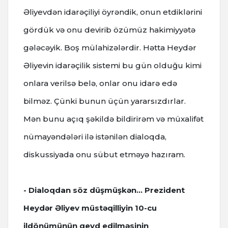
Əliyevdən idarəçiliyi öyrəndik, onun etdiklərini
gördük və onu devirib özümüz hakimiyyətə
gələcəyik. Boş mülahizələrdir. Hətta Heydər
Əliyevin idarəçilik sistemi bu gün olduğu kimi
onlara verilsə belə, onlar onu idarə edə
bilməz. Çünki bunun üçün yararsızdırlar.
Mən bunu açıq şəkildə bildirirəm və müxalifət
nümayəndələri ilə istənilən dialoqda,
diskussiyada onu sübut etməyə hazıram.
- Dialoqdan söz düşmüşkən... Prezident
Heydər Əliyev müstəqilliyin 10-cu
ildönümünün qeyd edilməsinin