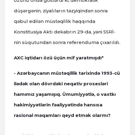
özünü onda göstərdi ki, demokratik
düşərgənin, ziyalıların təzyiqindən sonra
qəbul edilən müstəqillik haqqında
Konstitusiya Aktı dekabrın 29-da, yəni SSRİ-
nin süqutundan sonra referenduma çıxarıldı.
AXC iqtidarı özü üçün mif yaratmışdı"
- Azərbaycanın müstəqillik tarixində 1993-cü
ilədək olan dövrdəki neqativ prosesləri
hamımız yaşamışıq. Ümumiyyətlə, o vaxtkı
hakimiyyətlərin fəaliyyətində hansısa
rasional məqamları qeyd etmək olarmı?