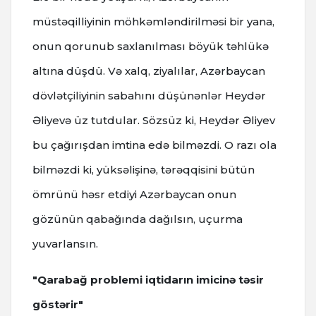
müstəqilliyinin möhkəmləndirilməsi bir yana,
onun qorunub saxlanılması böyük təhlükə
altına düşdü. Və xalq, ziyalılar, Azərbaycan
dövlətçiliyinin sabahını düşünənlər Heydər
Əliyevə üz tutdular. Sözsüz ki, Heydər Əliyev
bu çağırışdan imtina edə bilməzdi. O razı ola
bilməzdi ki, yüksəlişinə, tərəqqisini bütün
ömrünü həsr etdiyi Azərbaycan onun
gözünün qabağında dağılsın, uçurma
yuvarlansın.
"Qarabağ problemi iqtidarın imicinə təsir
göstərir"