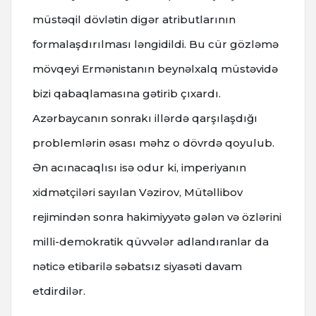
müstəqil dövlətin digər atributlarının
formalaşdırılması ləngidildi. Bu cür gözləmə
mövqeyi Ermənistanın beynəlxalq müstəvidə
bizi qabaqlamasına gətirib çıxardı.
Azərbaycanın sonrakı illərdə qarşılaşdığı
problemlərin əsası məhz o dövrdə qoyulub.
Ən acınacaqlısı isə odur ki, imperiyanın
xidmətçiləri sayılan Vəzirov, Mütəllibov
rejimindən sonra hakimiyyətə gələn və özlərini
milli-demokratik qüvvələr adlandıranlar da
nəticə etibarilə səbatsız siyasəti davam
etdirdilər.