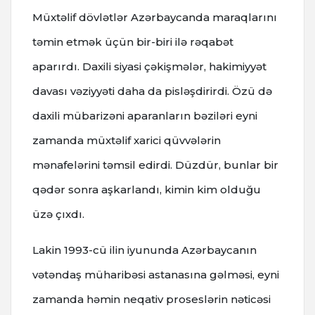
Müxtəlif dövlətlər Azərbaycanda maraqlarını
təmin etmək üçün bir-biri ilə rəqabət
aparırdı. Daxili siyasi çəkişmələr, hakimiyyət
davası vəziyyəti daha da pisləşdirirdi. Özü də
daxili mübarizəni aparanların bəziləri eyni
zamanda müxtəlif xarici qüvvələrin
mənafelərini təmsil edirdi. Düzdür, bunlar bir
qədər sonra aşkarlandı, kimin kim olduğu
üzə çıxdı.
Lakin 1993-cü ilin iyununda Azərbaycanın
vətəndaş müharibəsi astanasına gəlməsi, eyni
zamanda həmin neqativ proseslərin nəticəsi