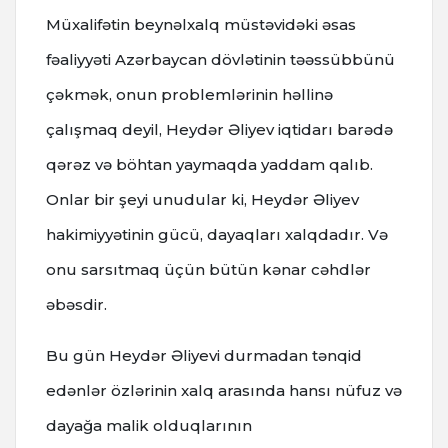
Müxalifətin beynəlxalq müstəvidəki əsas
fəaliyyəti Azərbaycan dövlətinin təəssübbünü
çəkmək, onun problemlərinin həllinə
çalışmaq deyil, Heydər Əliyev iqtidarı barədə
qərəz və böhtan yaymaqda yaddam qalıb.
Onlar bir şeyi unudular ki, Heydər Əliyev
hakimiyyətinin gücü, dayaqları xalqdadır. Və
onu sarsıtmaq üçün bütün kənar cəhdlər
əbəsdir.
Bu gün Heydər Əliyevi durmadan tənqid
edənlər özlərinin xalq arasında hansı nüfuz və
dayağa malik olduqlarının