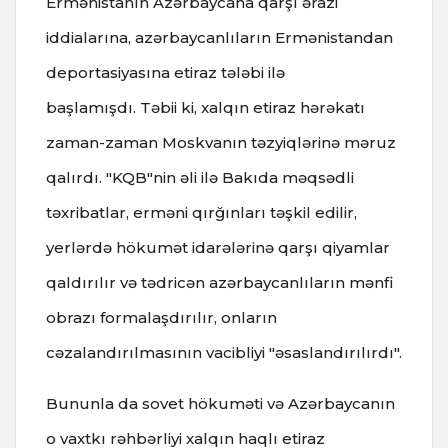
Ermənistanın Azərbaycana qarşı ərazi
iddialarına, azərbaycanlıların Ermənistandan
deportasiyasına etiraz tələbi ilə
başlamışdı. Təbii ki, xalqın etiraz hərəkatı
zaman-zaman Moskvanın təzyiqlərinə məruz
qalırdı. "KQB"nin əli ilə Bakıda məqsədli
təxribatlar, erməni qırğınları təşkil edilir,
yerlərdə hökumət idarələrinə qarşı qiyamlar
qaldırılır və tədricən azərbaycanlıların mənfi
obrazı formalaşdırılır, onların
cəzalandırılmasının vacibliyi "əsaslandırılırdı".
Bununla da sovet hökuməti və Azərbaycanın
o vaxtkı rəhbərliyi xalqın haqlı etiraz