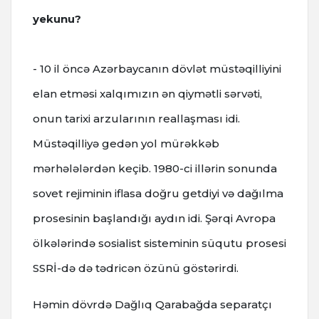
yekunu?
- 10 il öncə Azərbaycanın dövlət müstəqilliyini
elan etməsi xalqımızın ən qiymətli sərvəti,
onun tarixi arzularının reallaşması idi.
Müstəqilliyə gedən yol mürəkkəb
mərhələlərdən keçib. 1980-ci illərin sonunda
sovet rejiminin iflasa doğru getdiyi və dağılma
prosesinin başlandığı aydın idi. Şərqi Avropa
ölkələrində sosialist sisteminin süqutu prosesi
SSRİ-də də tədricən özünü göstərirdi.
Həmin dövrdə Dağlıq Qarabağda separatçı