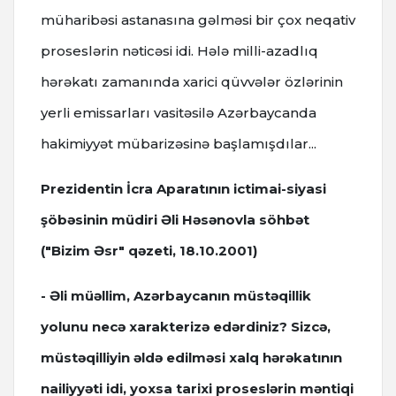
müharibəsi astanasına gəlməsi bir çox neqativ
proseslərin nəticəsi idi. Hələ milli-azadlıq
hərəkatı zamanında xarici qüvvələr özlərinin
yerli emissarları vasitəsilə Azərbaycanda
hakimiyyət mübarizəsinə başlamışdılar...
Prezidentin İcra Aparatının ictimai-siyasi
şöbəsinin müdiri Əli Həsənovla söhbət
("Bizim Əsr" qəzeti, 18.10.2001)
- Əli müəllim, Azərbaycanın müstəqillik
yolunu necə xarakterizə edərdiniz? Sizcə,
müstəqilliyin əldə edilməsi xalq hərəkatının
nailiyyəti idi, yoxsa tarixi proseslərin məntiqi