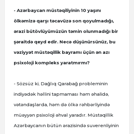
- Azərbaycan müstəqiliyinin 10 yaşını
ölkəmizə qarşı təcavüzə son qoyulmadığı,
ərazi bütövlüyümüzün təmin olunmadığı bir
şəraitdə qeyd edir. Necə düşünürsünüz, bu
vəziyyət müstəqillik bayramı üçün ən azı
psixoloji kompleks yaratmırmı?
- Sözsüz ki, Dağlıq Qarabağ probleminin
indiyədək həllini tapmaması həm əhalidə,
vətəndaşlarda, həm də ölkə rəhbərliyində
müəyyən psixoloji əhval yaradır. Müstəqillik
Azərbaycanın bütün ərazisində suverenliyinin