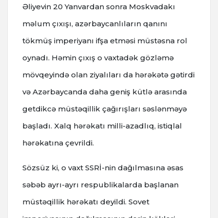
Əliyevin 20 Yanvardan sonra Moskvadakı
məlum çıxışı, azərbaycanlıların qanını
tökmüş imperiyanı ifşa etməsi müstəsna rol
oynadı. Həmin çıxış o vaxtadək gözləmə
mövqeyində olan ziyalıları da hərəkətə gətirdi
və Azərbaycanda daha geniş kütlə arasında
getdikcə müstəqillik çağırışları səslənməyə
başladı. Xalq hərəkatı milli-azadlıq, istiqlal
hərəkatına çevrildi.
Sözsüz ki, o vaxt SSRİ-nin dağılmasına əsas
səbəb ayrı-ayrı respublikalarda başlanan
müstəqillik hərəkatı deyildi. Sovet