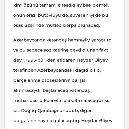
kimi özünü tamamilə təsdiqləyibsə, deməli,
onun ərazi bütövlüyü də, suverenliyi də bu
əsas üzərində mütləq bərpa olunacaq.
Azərbaycanda vətəndaş həmrəyliyi yaradılıb
və bu sadəcə söz xatirinə qeyd olunan fakt
deyil. 1993-cü ildən etibarən Heydər Əliyev
tərəfindən Azərbaycandakı dağıdıcılıq,
parçalanma proseslərinin qarşısı
alınmasaydı, başlanacaq vətəndaş
müharibəsi ölkəni elə fəlakətə salacaqdı ki,
biz Dağlıq Qarabağı unudub, digər
bölgələrin hayına qalacaqdıq. Heydər Əliyev