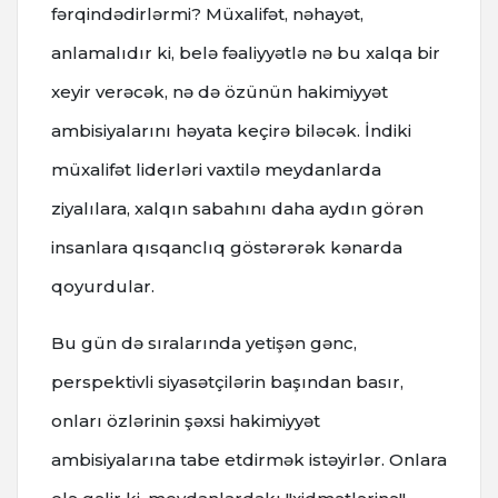
fərqindədirlərmi? Müxalifət, nəhayət,
anlamalıdır ki, belə fəaliyyətlə nə bu xalqa bir
xeyir verəcək, nə də özünün hakimiyyət
ambisiyalarını həyata keçirə biləcək. İndiki
müxalifət liderləri vaxtilə meydanlarda
ziyalılara, xalqın sabahını daha aydın görən
insanlara qısqanclıq göstərərək kənarda
qoyurdular.
Bu gün də sıralarında yetişən gənc,
perspektivli siyasətçilərin başından basır,
onları özlərinin şəxsi hakimiyyət
ambisiyalarına tabe etdirmək istəyirlər. Onlara