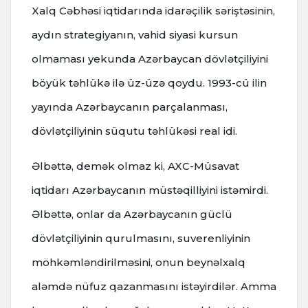
Xalq Cəbhəsi iqtidarında idarəçilik səriştəsinin,
aydın strategiyanın, vahid siyasi kursun
olmaması yekunda Azərbaycan dövlətçiliyini
böyük təhlükə ilə üz-üzə qoydu. 1993-cü ilin
yayında Azərbaycanın parçalanması,
dövlətçiliyinin süqutu təhlükəsi real idi.
Əlbəttə, demək olmaz ki, AXC-Müsavat
iqtidarı Azərbaycanın müstəqilliyini istəmirdi.
Əlbəttə, onlar da Azərbaycanın güclü
dövlətçiliyinin qurulmasını, suverenliyinin
möhkəmləndirilməsini, onun beynəlxalq
aləmdə nüfuz qazanmasını istəyirdilər. Amma