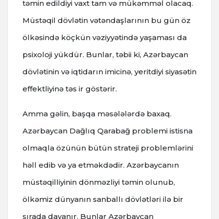
təmin edildiyi vaxt tam və mükəmməl olacaq.
Müstəqil dövlətin vətəndaşlarının bu gün öz
ölkəsində köçkün vəziyyətində yaşaması da
psixoloji yükdür. Bunlar, təbii ki, Azərbaycan
dövlətinin və iqtidarın imicinə, yeritdiyi siyasətin
effektliyinə təs ir göstərir.
Amma gəlin, başqa məsələlərdə baxaq.
Azərbaycan Dağlıq Qarabağ problemi istisna
olmaqla özünün bütün strateji problemlərini
həll edib və ya etməkdədir. Azərbaycanın
müstəqilliyinin dönməzliyi təmin olunub,
ölkəmiz dünyanın sanballı dövlətləri ilə bir
sırada dayanır. Bunlar Azərbaycan