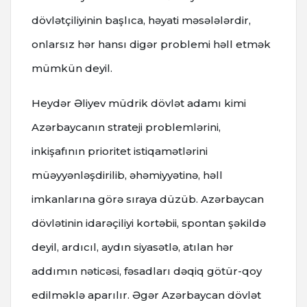
dövlətçiliyinin başlıca, həyati məsələlərdir,
onlarsız hər hansı digər problemi həll etmək
mümkün deyil.
Heydər Əliyev müdrik dövlət adamı kimi
Azərbaycanın strateji problemlərini,
inkişafının prioritet istiqamətlərini
müəyyənləşdirilib, əhəmiyyətinə, həll
imkanlarına görə sıraya düzüb. Azərbaycan
dövlətinin idarəçiliyi kortəbii, spontan şəkildə
deyil, ardıcıl, aydın siyasətlə, atılan hər
addımın nəticəsi, fəsadları dəqiq götür-qoy
edilməklə aparılır. Əgər Azərbaycan dövlət