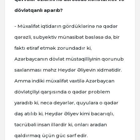
dövlətqanlı aparıb?
- Müxalifət iqtidarın gördüklərinə nə qədər
qərəzli, subyektiv münasibət bəsləsə də, bir
faktı etiraf etmək zorundadır ki,
Azərbaycanın dövlət müstəqilliyinin qorunub
saxlanması məhz Heydər Əliyevin xidmətidir.
Amma indiki müxalifət vaxtilə Azərbaycan
dövlətçiliyi qarşısında o qədər problem
yaradıb ki, necə deyərlər, quyulara o qədər
daş atılıb ki, Heydər Əliyev kimi bacarıqlı,
təcrübəli insan illərdir ki, onları aradan
qaldırmaq üçün güc sərf edir.