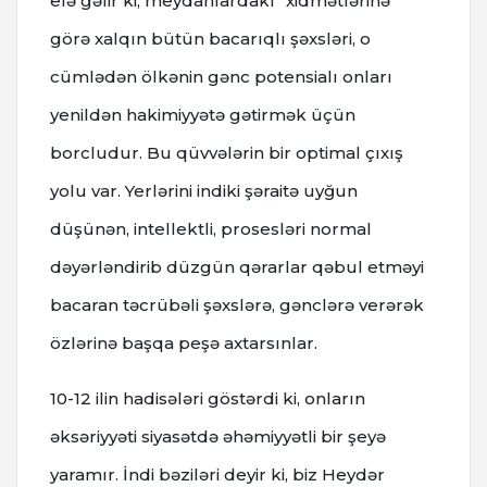
elə gəlir ki, meydanlardakı "xidmətlərinə"
görə xalqın bütün bacarıqlı şəxsləri, o
cümlədən ölkənin gənc potensialı onları
yenildən hakimiyyətə gətirmək üçün
borcludur. Bu qüvvələrin bir optimal çıxış
yolu var. Yerlərini indiki şəraitə uyğun
düşünən, intellektli, prosesləri normal
dəyərləndirib düzgün qərarlar qəbul etməyi
bacaran təcrübəli şəxslərə, gənclərə verərək
özlərinə başqa peşə axtarsınlar.
10-12 ilin hadisələri göstərdi ki, onların
əksəriyyəti siyasətdə əhəmiyyətli bir şeyə
yaramır. İndi bəziləri deyir ki, biz Heydər