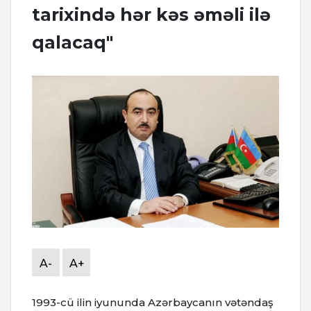
tarixində hər kəs əməli ilə
qalacaq"
A-
A+
1993-cü ilin iyununda Azərbaycanın vətəndaş