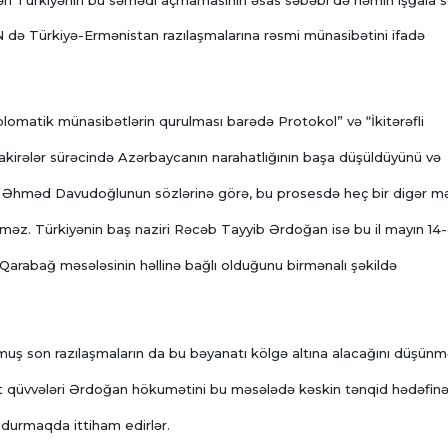
mən Türkiyənin bu sərhədi açmamasının əsas səbəbi də həmin işğala 
N də Türkiyə-Ermənistan razılaşmalarına rəsmi münasibətini ifadə
lomatik münasibətlərin qurulması barədə Protokol” və “İkitərəfli
zakirələr sürəcində Azərbaycanın narahatlığının başa düşüldüyünü və
sı Əhməd Davudoğlunun sözlərinə görə, bu prosesdə heç bir digər m
məz. Türkiyənin baş naziri Rəcəb Tayyib Ərdoğan isə bu il mayın 14
Qarabağ məsələsinin həllinə bağlı olduğunu birmənalı şəkildə
muş son razılaşmaların da bu bəyanatı kölgə altına alacağını düşün
ət qüvvələri Ərdoğan hökumətini bu məsələdə kəskin tənqid hədəfin
 durmaqda ittiham edirlər.