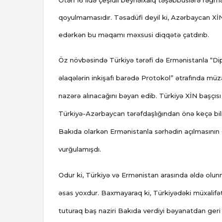
Ötən 16 ildə çeşidli beynəlxalq təşəbbüslərə rəğ
qoyulmamasıdır. Təsadüfi deyil ki, Azərbaycan Xİ
edərkən bu məqamı məxsusi diqqətə çatdırıb.
Öz növbəsində Türkiyə tərəfi də Ermənistanla “Dip
əlaqələrin inkişafı barədə Protokol” ətrafında mü
nazərə alınacağını bəyan edib. Türkiyə XİN başçı
Türkiyə-Azərbaycan tərəfdaşlığından önə keçə bil
Bakıda olarkən Ermənistanla sərhədin açılmasının 
vurğulamışdı.
Odur ki, Türkiyə və Ermənistan arasında əldə olun
əsas yoxdur. Baxmayaraq ki, Türkiyədəki müxalif
tuturaq baş naziri Bakıda verdiyi bəyanatdan geri