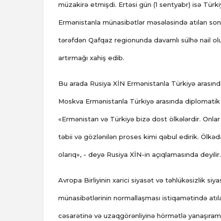
müzakirə etmişdi. Ertəsi gün (1 sentyabr) isə Tür
Ermənistanla münasibətlər məsələsində atılan son a
tərəfdən Qafqaz regionunda davamlı sülhə nail ol
artırmağı xahiş edib.
Bu arada Rusiya XİN Ermənistanla Türkiyə arasınd
Moskva Ermənistanla Türkiyə arasında diplomatik ə
«Ermənistan və Türkiyə bizə dost ölkələrdir. Onlar 
təbii və gözlənilən proses kimi qəbul edirik. Ölkə
olarıq», - deyə Rusiya XİN-in açıqlamasında deyilir.
Avropa Birliyinin xarici siyasət və təhlükəsizlik s
münasibətlərinin normallaşması istiqamətində atılan 
cəsarətinə və uzaqgörənliyinə hörmətlə yanaşıram.