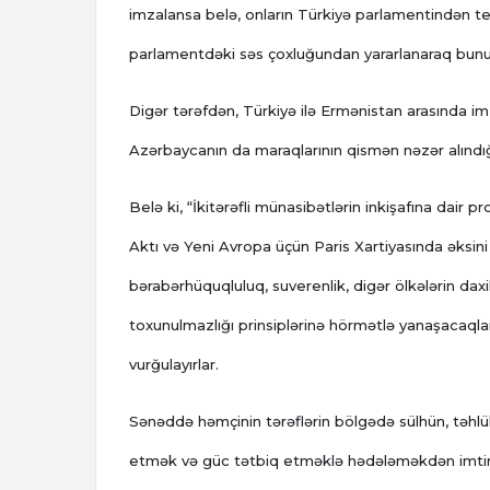
imzalansa belə, onların Türkiyə parlamentindən te
parlamentdəki səs çoxluğundan yararlanaraq bunu 
Digər tərəfdən, Türkiyə ilə Ermənistan arasında im
Azərbaycanın da maraqlarının qismən nəzər alındığ
Belə ki, “İkitərəfli münasibətlərin inkişafına dair
Aktı və Yeni Avropa üçün Paris Xartiyasında əksini 
bərabərhüquqluluq, suverenlik, digər ölkələrin daxi
toxunulmazlığı prinsiplərinə hörmətlə yanaşacaqlar
vurğulayırlar.
Sənəddə həmçinin tərəflərin bölgədə sülhün, təhlük
etmək və güc tətbiq etməklə hədələməkdən imtina ed