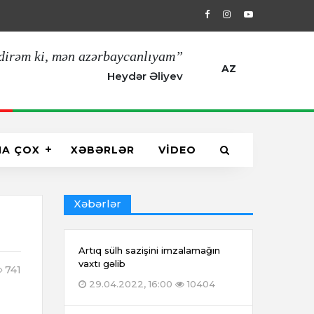
29.04.2022, 16:00
Artıq sülh sazişin
dirəm ki, mən azərbaycanlıyam”
AZ
Heydər Əliyev
HA ÇOX
XƏBƏRLƏR
VİDEO
Xəbərlər
Artıq sülh sazişini imzalamağın
vaxtı gəlib
741
29.04.2022, 16:00
10404