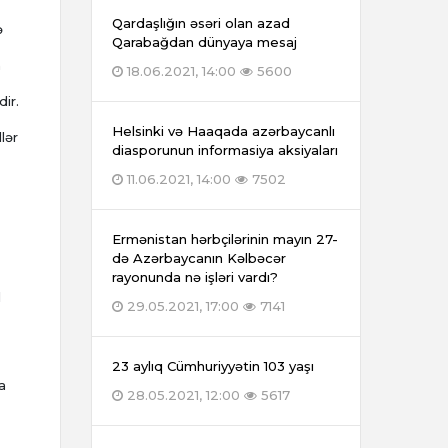
Qardaşlığın əsəri olan azad
ə
Qarabağdan dünyaya mesaj
n
18.06.2021, 14:00
5600
ir.
Helsinki və Haaqada azərbaycanlı
lər
diasporunun informasiya aksiyaları
11.06.2021, 14:00
7502
Ermənistan hərbçilərinin mayın 27-
də Azərbaycanın Kəlbəcər
rayonunda nə işləri vardı?
l
29.05.2021, 17:00
7141
23 aylıq Cümhuriyyətin 103 yaşı
a
28.05.2021, 12:00
5617