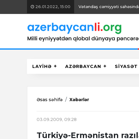
26.01.2022, 15:00
Vətəndaş cəmiyyəti sahəsində 
LAYİHƏ
AZƏRBAYCAN
SİYASƏT
Əsas səhifə
Xəbərlər
03.09.2009, 09:28
Türkiyə-Ermənistan razı