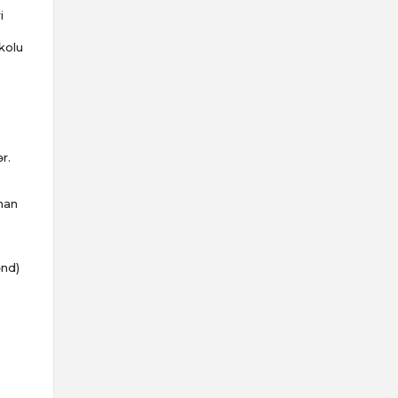
i
okolu
r.
unan
ənd)