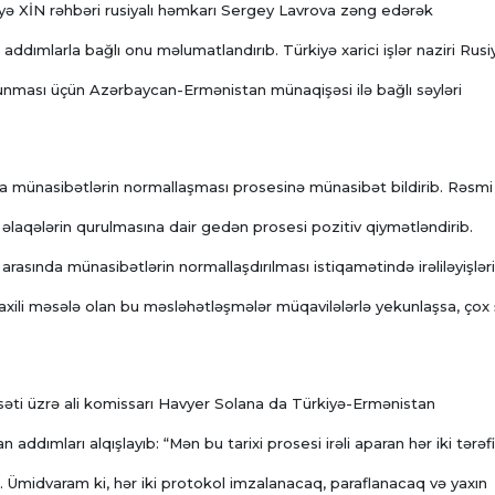
kiyə XİN rəhbəri rusiyalı həmkarı Sergey Lavrova zəng edərək
ddımlarla bağlı onu məlumatlandırıb. Türkiyə xarici işlər naziri Rusi
unması üçün Azərbaycan-Ermənistan münaqişəsi ilə bağlı səyləri
a münasibətlərin normallaşması prosesinə münasibət bildirib. Rəsmi
laqələrin qurulmasına dair gedən prosesi pozitiv qiymətləndirib.
arasında münasibətlərin normallaşdırılması istiqamətində irəliləyişləri
daxili məsələ olan bu məsləhətləşmələr müqavilələrlə yekunlaşsa, çox
iyasəti üzrə ali komissarı Havyer Solana da Türkiyə-Ermənistan
addımları alqışlayıb: “Mən bu tarixi prosesi irəli aparan hər iki tərəf
 Ümidvaram ki, hər iki protokol imzalanacaq, paraflanacaq və yaxın