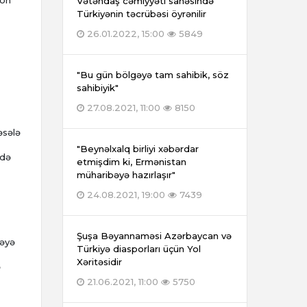
son
Vətəndaş cəmiyyəti sahəsində
Türkiyənin təcrübəsi öyrənilir
26.01.2022, 15:00
5849
"Bu gün bölgəyə tam sahibik, söz
sahibiyik"
27.08.2021, 11:00
8150
əsələ
"Beynəlxalq birliyi xəbərdar
-də
etmişdim ki, Ermənistan
müharibəyə hazırlaşır"
24.08.2021, 19:00
7439
Şuşa Bəyannaməsi Azərbaycan və
məyə
Türkiyə diasporları üçün Yol
Xəritəsidir
ə
21.06.2021, 11:00
5750