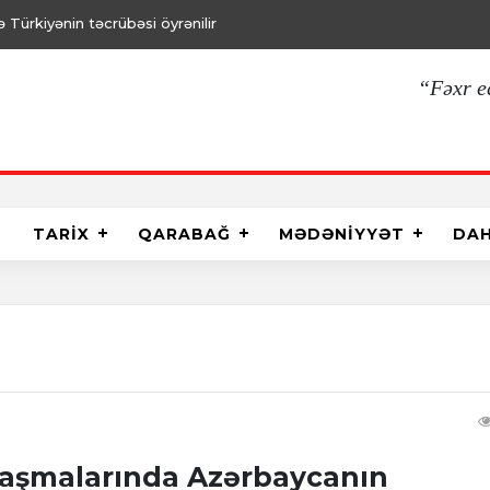
Türkiyənin təcrübəsi öyrənilir
“Fəxr e
TARİX
QARABAĞ
MƏDƏNİYYƏT
DA
laşmalarında Azərbaycanın