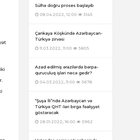
Sülhə doğru proses başlayıb
08.04.2022, 12:00
5145
Çankaya Köşkündə Azərbaycan-
Türkiyə zirvəsi
yət
11.03.2022, 11:00
5805
Azad edilmiş ərazilərdə bərpa-
ki
quruculuq işləri necə gedir?
r.
04.03.2022, 11:00
5678
i
“Şuşa İli”ndə Azərbaycan və
Türkiyə QHT-ləri birgə fəaliyyət
göstərəcək
28.01.2022, 16:00
5962