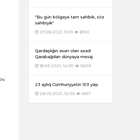
"Bu gün bölgəyə tam sahibik, söz
sahibiyik"
27.08.2021, 11:00
8150
Qardaşlığın əsəri olan azad
Qarabağdan dünyaya mesaj
18.06.2021, 14:00
5600
 bu
23 aylıq Cümhuriyyətin 103 yaşı
28.05.2021, 12:00
5617