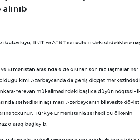
 alınıb
zi bütövlüyü, BMT və ATƏT sənədlərindəki öhdəliklərə ria
 və Ermənistan arasında əldə olunan son razılaşmalar hər i
olduğu kimi, Azərbaycanda da geniş diqqət mərkəzindədi
nkara-Yerevan mükaliməsindəki başlıca düyün nöqtəsi - ik
asında sərhədlərin açılması Azərbaycanın bilavasitə dövlət
rına toxunur. Türkiyə Ermənistanla sərhədi bu ölkənin
raz olaraq bağlayıb.