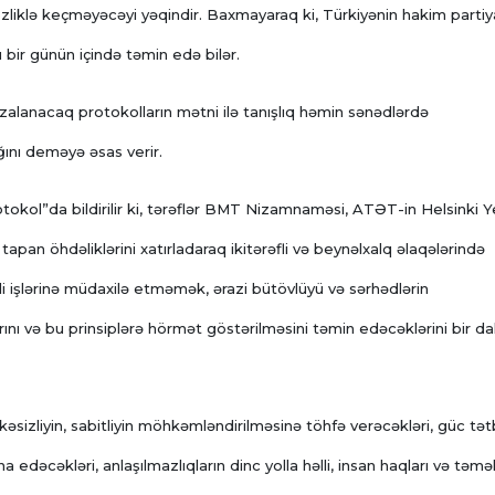
zliklə keçməyəcəyi yəqindir. Baxmayaraq ki, Türkiyənin hakim partiy
bir günün içində təmin edə bilər.
zalanacaq protokolların mətni ilə tanışlıq həmin sənədlərdə
ını deməyə əsas verir.
 protokol”da bildirilir ki, tərəflər BMT Nizamnaməsi, ATƏT-in Helsinki 
tapan öhdəliklərini xatırladaraq ikitərəfli və beynəlxalq əlaqələrində
li işlərinə müdaxilə etməmək, ərazi bütövlüyü və sərhədlərin
ını və bu prinsiplərə hörmət göstərilməsini təmin edəcəklərini bir d
əsizliyin, sabitliyin möhkəmləndirilməsinə töhfə verəcəkləri, güc tət
əcəkləri, anlaşılmazlıqların dinc yolla həlli, insan haqları və təmə