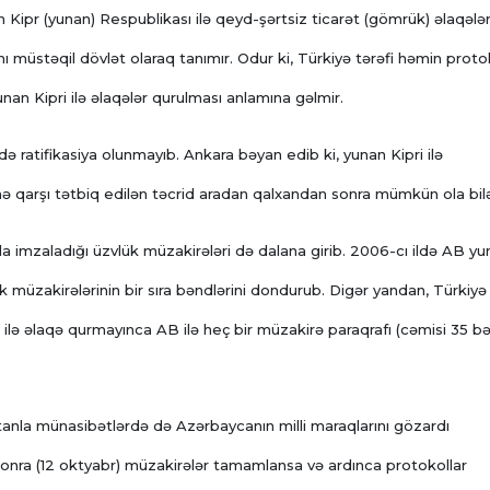
Kipr (yunan) Respublikası ilə qeyd-şərtsiz ticarət (gömrük) əlaqələr
nı müstəqil dövlət olaraq tanımır. Odur ki, Türkiyə tərəfi həmin prot
an Kipri ilə əlaqələr qurulması anlamına gəlmir.
ə ratifikasiya olunmayıb.
Ankara bəyan edib ki, yunan Kipri ilə
nə qarşı tətbiq edilən təcrid aradan qalxandan sonra mümkün ola bilə
a imzaladığı üzvlük müzakirələri də dalana girib. 2006-cı ildə AB y
lük müzakirələrinin bir sıra bəndlərini dondurub. Digər yandan, Türkiyə
 ilə əlaqə qurmayınca AB ilə heç bir müzakirə paraqrafı (cəmisi 35 b
anla münasibətlərdə də Azərbaycanın milli maraqlarını gözardı
sonra (12 oktyabr) müzakirələr tamamlansa və ardınca protokollar