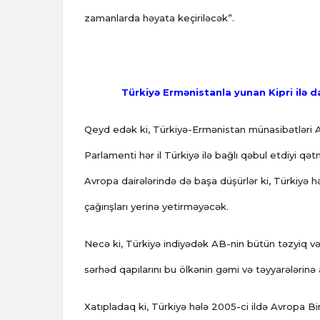
zamanlarda həyata keçiriləcək”.
Türkiyə Ermənistanla yunan Kipri ilə davr
Qeyd edək ki, Türkiyə-Ermənistan münasibətləri
Parlamenti hər il Türkiyə ilə bağlı qəbul etdiyi q
Avropa dairələrində də başa düşürlər ki, Türkiyə
çağırışları yerinə yetirməyəcək.
Necə ki, Türkiyə indiyədək AB-nin bütün təzyiq və
sərhəd qapılarını bu ölkənin gəmi və təyyarələrinə
Xatıpladaq ki, Türkiyə hələ 2005-ci ildə Avropa Bir