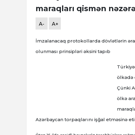
maraqları qismən nəzərə
A-
A+
İmzalanacaq protokollarda dövlətlərin əra
olunması prinsipləri əksini tapıb
Türkiyə
ölkədə 
Çünki A
ölkə ar
maraqla
Azərbaycan torpaqlarını işğal etməsinə eti