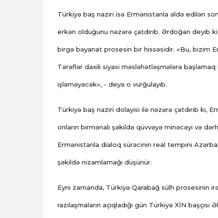
Türkiyə baş naziri isə Ermənistanla əldə edilən s
erkən olduğunu nəzərə çatdırıb. Ərdoğan deyib ki, T
birgə bəyanat prosesin bir hissəsidir. «Bu, bizim 
Tərəflər daxili siyasi məsləhətləşmələrə başlama
işləməyəcək», - deyə o vurğulayıb.
Türkiyə baş naziri dolayısı ilə nəzərə çatdırıb ki,
onların birmənalı şəkildə qüvvəyə minəcəyi və dərh
Ermənistanla dialoq sürəcinin real tempini Azərb
şəkildə nizamlamağı düşünür.
Eyni zamanda, Türkiyə Qarabağ sülh prosesinin irəl
razılaşmaların açıqladığı gün Türkiyə XİN başçısı