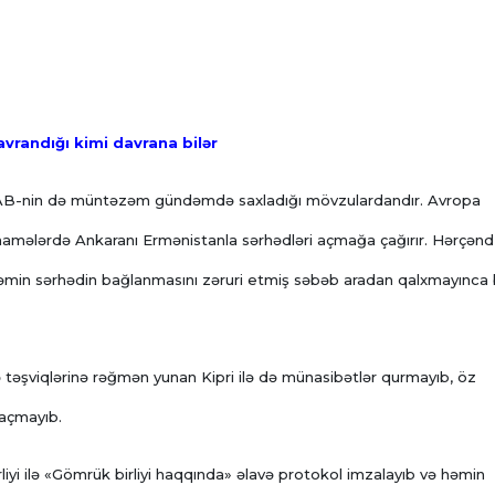
andığı kimi davrana bilər
 AB-nin də müntəzəm gündəmdə saxladığı mövzulardandır. Avropa
ətnamələrdə Ankaranı Ermənistanla sərhədləri açmağa çağırır. Hərçənd
 həmin sərhədin bağlanmasını zəruri etmiş səbəb aradan qalxmayınca
 təşviqlərinə rəğmən yunan Kipri ilə də münasibətlər qurmayıb, öz
 açmayıb.
liyi ilə «Gömrük birliyi haqqında» əlavə protokol imzalayıb və həmin