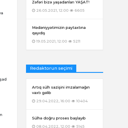
Zəfəri bizə yaşadanları YAŞAT!
26.05.2021, 12:00
6605
ya
Mədəniyyətimizin paytaxtına
qayıdış
19.05.2021, 12:00
5211
Redaktorun seçimi
 şad
Artıq sülh sazişini imzalamağın
vaxtı gəlib
29.04.2022, 16:00
10404
in
Sülhə doğru proses başlayıb
08.04.2022, 12:00
5145