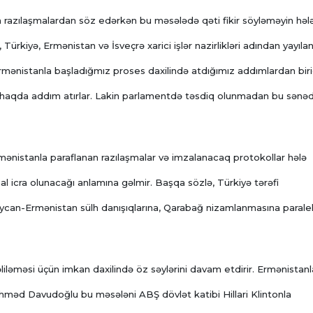
on razılaşmalardan söz edərkən bu məsələdə qəti fikir söyləməyin həl
ürkiyə, Ermənistan və İsveçrə xarici işlər nazirlikləri adından yayıla
Ermənistanla başladığmız proses daxilində atdığımız addımlardan birid
q haqda addım atırlar. Lakin parlamentdə təsdiq olunmadan bu sənəd
 Ermənistanla paraflanan razılaşmalar və imzalanacaq protokollar hələ
al icra olunacağı anlamına gəlmir. Başqa sözlə, Türkiyə tərəfi
aycan-Ermənistan sülh danışıqlarına, Qarabağ nizamlanmasına parale
iləməsi üçün imkan daxilində öz səylərini davam etdirir. Ermənistanl
 Əhməd Davudoğlu bu məsələni ABŞ dövlət katibi Hillari Klintonla