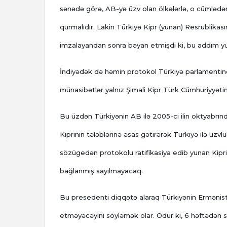
sənədə görə, AB-yə üzv olan ölkələrlə, o cümlədən 
qurmalıdır. Lakin Türkiyə Kipr (yunan) Resrublikası
imzalayandan sonra bəyan etmişdi ki, bu addım yun
İndiyədək də həmin protokol Türkiyə parlamentind
münasibətlər yalnız Şimali Kipr Türk Cümhuriyyəti
Bu üzdən Türkiyənin AB ilə 2005-ci ilin oktyabrınd
Kiprinin tələblərinə əsas gətirərək Türkiyə ilə üzv
sözügedən protokolu ratifikasiya edib yunan Kipri
bağlanmış sayılmayacaq.
Bu presedenti diqqətə alaraq Türkiyənin Ermənist
etməyəcəyini söyləmək olar. Odur ki, 6 həftədən 