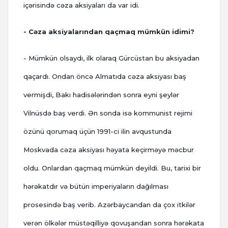
içərisində cəza aksiyaları da var idi.
- Cəza aksiyalarından qaçmaq mümkün idimi?
- Mümkün olsaydı, ilk olaraq Gürcüstan bu aksiyadan
qaçardı. Ondan öncə Almatıda cəza aksiyası baş
vermişdi, Bakı hadisələrindən sonra eyni şeylər
Vilnüsdə baş verdi. Ən sonda isə kommunist rejimi
özünü qorumaq üçün 1991-ci ilin avqustunda
Moskvada cəza aksiyası həyata keçirməyə məcbur
oldu. Onlardan qaçmaq mümkün deyildi. Bu, tarixi bir
hərəkatdır və bütün imperiyaların dağılması
prosesində baş verib. Azərbaycandan da çox itkilər
verən ölkələr müstəqilliyə qovuşandan sonra hərəkata