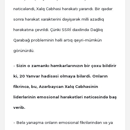
nəticələndi, Xalq Cəbhəsi hərəkatı yarandı. Bir qədər
sonra hərəkat xarakterini dəyişərək milli azadlıq
hərəkatına çevrildi. Çünki SSRİ daxilində Dağlıq
Qarabağ probleminin həlli artıq qeyri-mümkün
görünürdü.
-
Sizin o zamankı həmkarlarınızın bir çoxu bildirir
ki, 20 Yanvar hadisəsi olmaya bilərdi. Onların
fikrincə, bu, Azərbaycan Xalq Cəbhəsinin
liderlərinin emosional hərəkətləri nəticəsində baş
verib.
- Belə yanaşma onların emosional fikrilərindən və ya