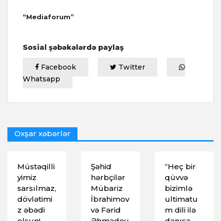
“Mediaforum”
Sosial şəbəkələrdə paylaş
Facebook
Twitter
Whatsapp
Oxşar xəbərlər
Müstəqilli
Şəhid
“Heç bir
yimiz
hərbçilər
qüvvə
sarsılmaz,
Mübariz
bizimlə
dövlətimi
İbrahimov
ultimatu
z əbədi
və Fərid
m dili ilə
olsun!
Əhmədov
danışa