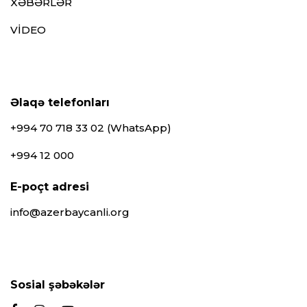
XƏBƏRLƏR
VİDEO
Əlaqə telefonları
+994 70 718 33 02 (WhatsApp)
+994 12 000
E-poçt adresi
info@azerbaycanli.org
Sosial şəbəkələr