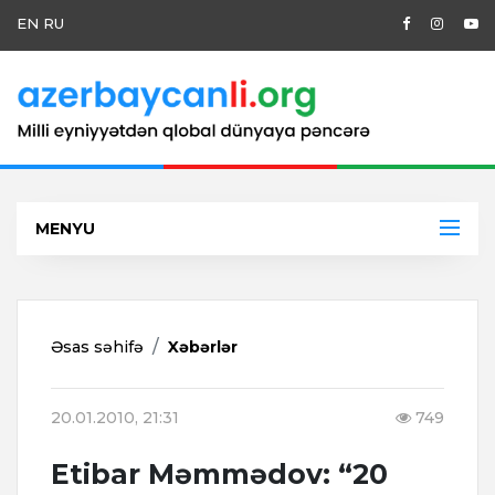
EN
RU
MENYU
Əsas səhifə
Xəbərlər
20.01.2010, 21:31
749
Etibar Məmmədov: “20