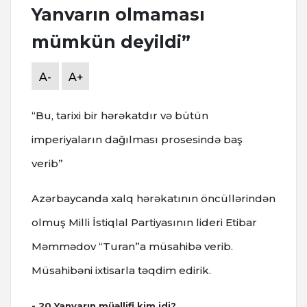
Yanvarın olmaması
mümkün deyildi”
A-
A+
“Bu, tarixi bir hərəkatdır və bütün
imperiyaların dağılması prosesində baş
verib”
Azərbaycanda xalq hərəkatının öncüllərindən
olmuş Milli İstiqlal Partiyasının lideri Etibar
Məmmədov “Turan”a müsahibə verib.
Müsahibəni ixtisarla təqdim edirik.
- 20 Yanvarın müəllifi kim idi?