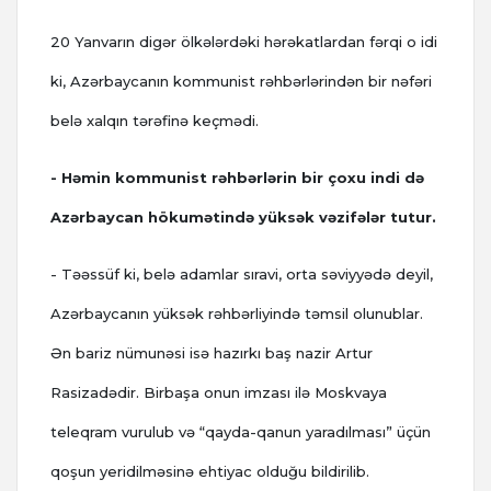
20 Yanvarın digər ölkələrdəki hərəkatlardan fərqi o idi
ki, Azərbaycanın kommunist rəhbərlərindən bir nəfəri
belə xalqın tərəfinə keçmədi.
- Həmin kommunist rəhbərlərin bir çoxu indi də
Azərbaycan hökumətində yüksək vəzifələr tutur.
- Təəssüf ki, belə adamlar sıravi, orta səviyyədə deyil,
Azərbaycanın yüksək rəhbərliyində təmsil olunublar.
Ən bariz nümunəsi isə hazırkı baş nazir Artur
Rasizadədir. Birbaşa onun imzası ilə Moskvaya
teleqram vurulub və “qayda-qanun yaradılması” üçün
qoşun yeridilməsinə ehtiyac olduğu bildirilib.