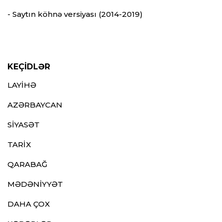
- Saytın köhnə versiyası (2014-2019)
KEÇİDLƏR
LAYİHƏ
AZƏRBAYCAN
SİYASƏT
TARİX
QARABAĞ
MƏDƏNİYYƏT
DAHA ÇOX