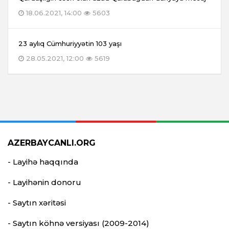
18.06.2021, 14:00
5603
23 aylıq Cümhuriyyətin 103 yaşı
28.05.2021, 12:00
5619
AZERBAYCANLI.ORG
- Layihə haqqında
- Layihənin donoru
- Saytın xəritəsi
- Saytın köhnə versiyası (2009-2014)