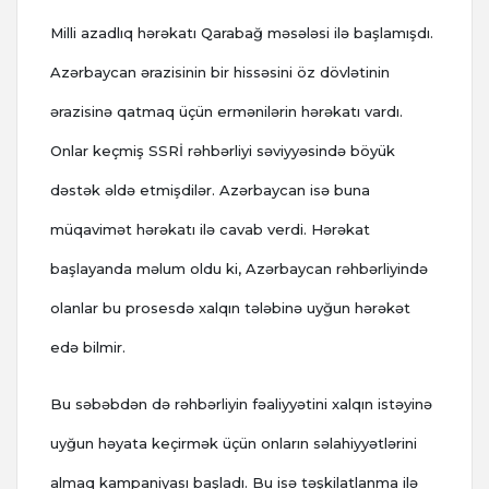
Milli azadlıq hərəkatı Qarabağ məsələsi ilə başlamışdı.
Azərbaycan ərazisinin bir hissəsini öz dövlətinin
ərazisinə qatmaq üçün ermənilərin hərəkatı vardı.
Onlar keçmiş SSRİ rəhbərliyi səviyyəsində böyük
dəstək əldə etmişdilər. Azərbaycan isə buna
müqavimət hərəkatı ilə cavab verdi. Hərəkat
başlayanda məlum oldu ki, Azərbaycan rəhbərliyində
olanlar bu prosesdə xalqın tələbinə uyğun hərəkət
edə bilmir.
Bu səbəbdən də rəhbərliyin fəaliyyətini xalqın istəyinə
uyğun həyata keçirmək üçün onların səlahiyyətlərini
almaq kampaniyası başladı. Bu isə təşkilatlanma ilə