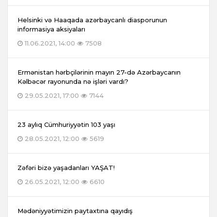
Helsinki və Haaqada azərbaycanlı diasporunun
informasiya aksiyaları
11.06.2021, 14:00
7508
Ermənistan hərbçilərinin mayın 27-də Azərbaycanın
Kəlbəcər rayonunda nə işləri vardı?
29.05.2021, 17:00
7144
23 aylıq Cümhuriyyətin 103 yaşı
28.05.2021, 12:00
5619
Zəfəri bizə yaşadanları YAŞAT!
26.05.2021, 12:00
6610
Mədəniyyətimizin paytaxtına qayıdış