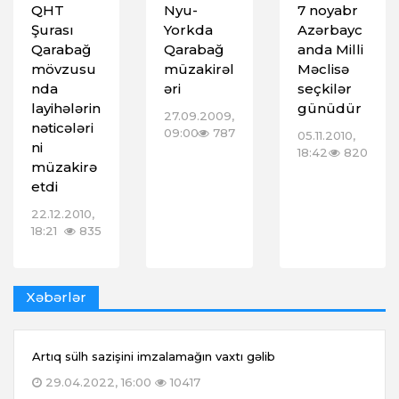
QHT
Nyu-
7 noyabr
Şurası
Yorkda
Azərbayc
Qarabağ
Qarabağ
anda Milli
mövzusu
müzakirəl
Məclisə
nda
əri
seçkilər
layihələrin
günüdür
27.09.2009,
nəticələri
09:00
787
05.11.2010,
ni
18:42
820
müzakirə
etdi
22.12.2010,
18:21
835
Xəbərlər
Artıq sülh sazişini imzalamağın vaxtı gəlib
29.04.2022, 16:00
10417