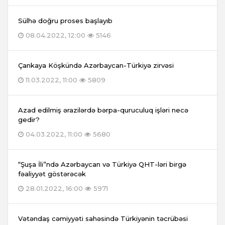
Sülhə doğru proses başlayıb
08.04.2022, 12:00
5146
Çankaya Köşkündə Azərbaycan-Türkiyə zirvəsi
11.03.2022, 11:00
5809
Azad edilmiş ərazilərdə bərpa-quruculuq işləri necə
gedir?
04.03.2022, 11:00
5680
“Şuşa İli”ndə Azərbaycan və Türkiyə QHT-ləri birgə
fəaliyyət göstərəcək
28.01.2022, 16:00
5971
Vətəndaş cəmiyyəti sahəsində Türkiyənin təcrübəsi