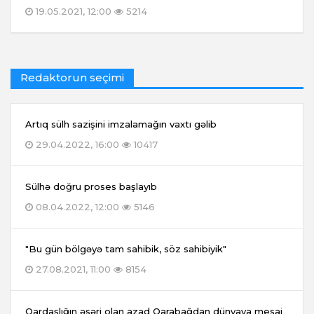
19.05.2021, 12:00
5214
Redaktorun seçimi
Artıq sülh sazişini imzalamağın vaxtı gəlib
29.04.2022, 16:00
10417
Sülhə doğru proses başlayıb
08.04.2022, 12:00
5146
"Bu gün bölgəyə tam sahibik, söz sahibiyik"
27.08.2021, 11:00
8154
Qardaşlığın əsəri olan azad Qarabağdan dünyaya mesaj