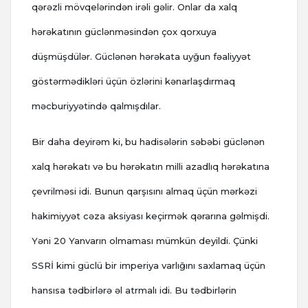
qərəzli mövqelərindən irəli gəlir. Onlar da xalq
hərəkatının güclənməsindən çox qorxuya
düşmüşdülər. Güclənən hərəkata uyğun fəaliyyət
göstərmədikləri üçün özlərini kənarlaşdırmaq
məcburiyyətində qalmışdılar.
Bir daha deyirəm ki, bu hadisələrin səbəbi güclənən
xalq hərəkatı və bu hərəkatın milli azadlıq hərəkatına
çevrilməsi idi. Bunun qarşısını almaq üçün mərkəzi
hakimiyyət cəza aksiyası keçirmək qərarına gəlmişdi.
Yəni 20 Yanvarın olmaması mümkün deyildi. Çünki
SSRİ kimi güclü bir imperiya varlığını saxlamaq üçün
hansısa tədbirlərə əl atrmalı idi. Bu tədbirlərin