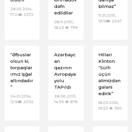
dəfn
bilməz”
28.05.2014,
edildilər
17:24
2572
11.01.2015,
19:56
2047
08.11.2010,
18:43
799
“Əfsuslar
Azərbayc
Hillari
olsun ki,
an
Klinton:
torpaqlar
qazının
“Sülh
ımız işğal
Avropaya
üçün
altındadır
yolu
əlimizdən
”
TAPıldı
gələni
edirik”
04.01.2014,
28.06.2013,
12:50
2032
14:59
876
18.03.2010,
19:53
760