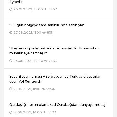
öyrənilir
26.01.2022, 15:00
5857
"Bu gün bölgəyə tam sahibik, söz sahibiyik"
27.08.2021, 11:00
8154
"Beynəlxalq birliyi xəbərdar etmişdim ki, Ermənistan
müharibəyə hazırlaşır"
24.08.2021, 19:00
7444
Şuşa Bəyannaməsi Azərbaycan və Türkiyə diasporları
üçün Yol Xəritəsidir
21.06.2021, 11:00
5754
Qardaşlığın əsəri olan azad Qarabağdan dünyaya mesaj
18.06.2021, 14:00
5603