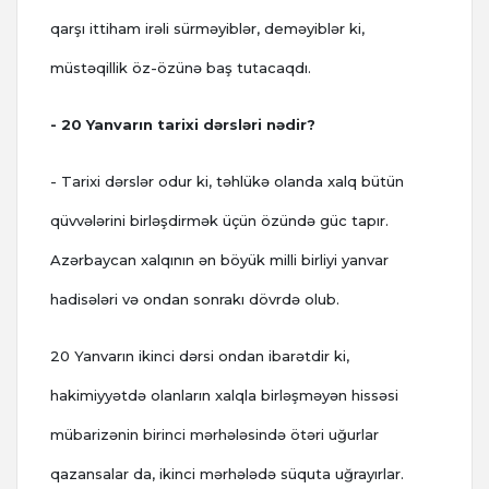
qarşı ittiham irəli sürməyiblər, deməyiblər ki,
müstəqillik öz-özünə baş tutacaqdı.
- 20 Yanvarın tarixi dərsləri nədir?
- Tarixi dərslər odur ki, təhlükə olanda xalq bütün
qüvvələrini birləşdirmək üçün özündə güc tapır.
Azərbaycan xalqının ən böyük milli birliyi yanvar
hadisələri və ondan sonrakı dövrdə olub.
20 Yanvarın ikinci dərsi ondan ibarətdir ki,
hakimiyyətdə olanların xalqla birləşməyən hissəsi
mübarizənin birinci mərhələsində ötəri uğurlar
qazansalar da, ikinci mərhələdə süquta uğrayırlar.