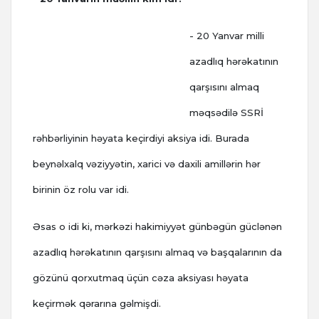
- 20 Yanvar milli
azadlıq hərəkatının
qarşısını almaq
məqsədilə SSRİ
rəhbərliyinin həyata keçirdiyi aksiya idi. Burada
beynəlxalq vəziyyətin, xarici və daxili amillərin hər
birinin öz rolu var idi.
Əsas o idi ki, mərkəzi hakimiyyət günbəgün güclənən
azadlıq hərəkatının qarşısını almaq və başqalarının da
gözünü qorxutmaq üçün cəza aksiyası həyata
keçirmək qərarına gəlmişdi.