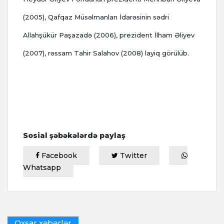
(2005), Qafqaz Müsəlmanları İdarəsinin sədri
Allahşükür Paşazadə (2006), prezident İlham Əliyev
(2007), rəssam Tahir Salahov (2008) layiq görülüb.
Sosial şəbəkələrdə paylaş
Facebook
Twitter
Whatsapp
Oxşar xəbərlər