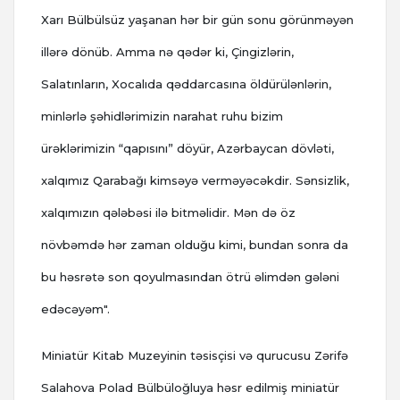
Xarı Bülbülsüz yaşanan hər bir gün sonu görünməyən
illərə dönüb. Amma nə qədər ki, Çingizlərin,
Salatınların, Xocalıda qəddarcasına öldürülənlərin,
minlərlə şəhidlərimizin narahat ruhu bizim
ürəklərimizin “qapısını” döyür, Azərbaycan dövləti,
xalqımız Qarabağı kimsəyə verməyəcəkdir. Sənsizlik,
xalqımızın qələbəsi ilə bitməlidir. Mən də öz
növbəmdə hər zaman olduğu kimi, bundan sonra da
bu həsrətə son qoyulmasından ötrü əlimdən gələni
edəcəyəm".
Miniatür Kitab Muzeyinin təsisçisi və qurucusu Zərifə
Salahova Polad Bülbüloğluya həsr edilmiş miniatür