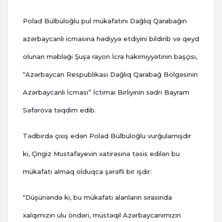
Polad Bülbüloğlu pul mükafatını Dağlıq Qarabağın
azərbaycanlı icmasına hədiyyə etdiyini bildirib və qeyd
olunan məbləği Şuşa rayon İcra hakimiyyətinin başçısı,
“Azərbaycan Respublikası Dağlıq Qarabağ Bölgəsinin
Azərbaycanlı İcması” İctimai Birliyinin sədri Bayram
Səfərova təqdim edib.
Tədbirdə çıxış edən Polad Bülbüloğlu vurğulamışdır
ki, Çingiz Mustafayevin xatirəsinə təsis edilən bu
mükafatı almaq olduqca şərəfli bir işdir:
"Düşünəndə ki, bu mükafatı alanların sırasında
xalqımızın ulu öndəri, müstəqil Azərbaycanımızın