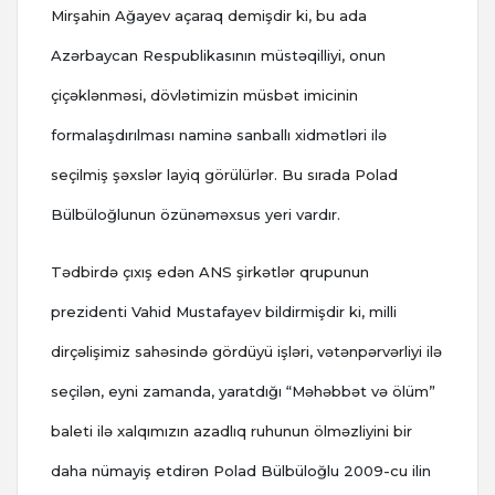
Mirşahin Ağayev açaraq demişdir ki, bu ada
Azərbaycan Respublikasının müstəqilliyi, onun
çiçəklənməsi, dövlətimizin müsbət imicinin
formalaşdırılması naminə sanballı xidmətləri ilə
seçilmiş şəxslər layiq görülürlər. Bu sırada Polad
Bülbüloğlunun özünəməxsus yeri vardır.
Tədbirdə çıxış edən ANS şirkətlər qrupunun
prezidenti Vahid Mustafayev bildirmişdir ki, milli
dirçəlişimiz sahəsində gördüyü işləri, vətənpərvərliyi ilə
seçilən, eyni zamanda, yaratdığı “Məhəbbət və ölüm”
baleti ilə xalqımızın azadlıq ruhunun ölməzliyini bir
daha nümayiş etdirən Polad Bülbüloğlu 2009-cu ilin