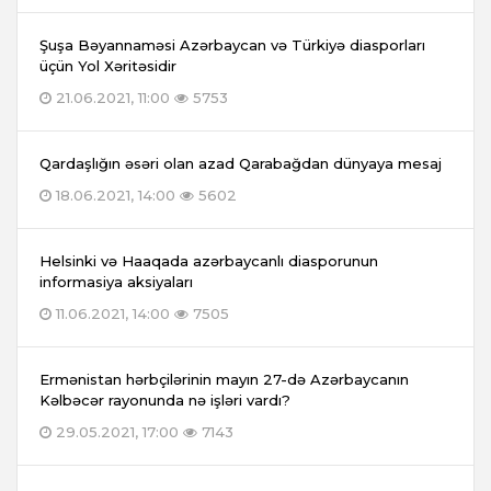
Şuşa Bəyannaməsi Azərbaycan və Türkiyə diasporları
üçün Yol Xəritəsidir
21.06.2021, 11:00
5753
Qardaşlığın əsəri olan azad Qarabağdan dünyaya mesaj
18.06.2021, 14:00
5602
Helsinki və Haaqada azərbaycanlı diasporunun
informasiya aksiyaları
11.06.2021, 14:00
7505
Ermənistan hərbçilərinin mayın 27-də Azərbaycanın
Kəlbəcər rayonunda nə işləri vardı?
29.05.2021, 17:00
7143