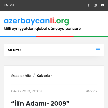
EN
RU
MENYU
Əsas səhifə
Xəbərlər
04.03.2010, 20:09
773
“İlin Adamı- 2009”