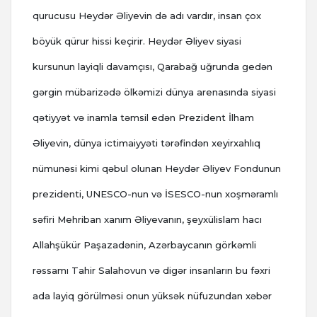
qurucusu Heydər Əliyevin də adı vardır, insan çox
böyük qürur hissi keçirir. Heydər Əliyev siyasi
kursunun layiqli davamçısı, Qarabağ uğrunda gedən
gərgin mübarizədə ölkəmizi dünya arenasında siyasi
qətiyyət və inamla təmsil edən Prezident İlham
Əliyevin, dünya ictimaiyyəti tərəfindən xeyirxahlıq
nümunəsi kimi qəbul olunan Heydər Əliyev Fondunun
prezidenti, UNESCO-nun və İSESCO-nun xoşməramlı
səfiri Mehriban xanım Əliyevanın, şeyxülislam hacı
Allahşükür Paşazadənin, Azərbaycanın görkəmli
rəssamı Tahir Salahovun və digər insanların bu fəxri
ada layiq görülməsi onun yüksək nüfuzundan xəbər