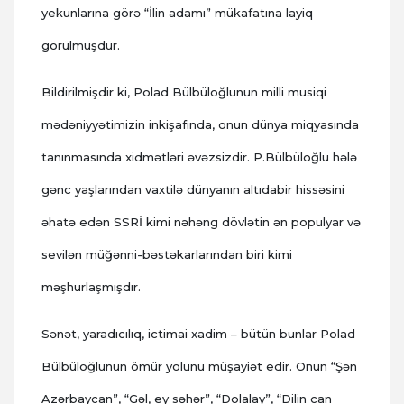
yekunlarına görə “İlin adamı” mükafatına layiq
görülmüşdür.
Bildirilmişdir ki, Polad Bülbüloğlunun milli musiqi
mədəniyyətimizin inkişafında, onun dünya miqyasında
tanınmasında xidmətləri əvəzsizdir. P.Bülbüloğlu hələ
gənc yaşlarından vaxtilə dünyanın altıdabir hissəsini
əhatə edən SSRİ kimi nəhəng dövlətin ən populyar və
sevilən müğənni-bəstəkarlarından biri kimi
məşhurlaşmışdır.
Sənət, yaradıcılıq, ictimai xadim – bütün bunlar Polad
Bülbüloğlunun ömür yolunu müşayiət edir. Onun “Şən
Azərbaycan”, “Gəl, ey səhər”, “Dolalay”, “Dilin can