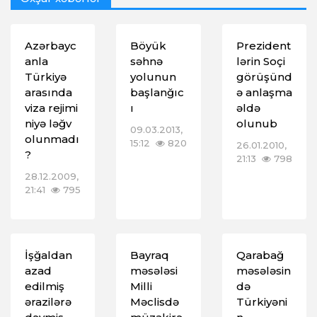
Azərbayc
Böyük
Prezident
anla
səhnə
lərin Soçi
Türkiyə
yolunun
görüşünd
arasında
başlanğıc
ə anlaşma
viza rejimi
ı
əldə
niyə ləğv
olunub
09.03.2013,
olunmadı
15:12
820
26.01.2010,
?
21:13
798
28.12.2009,
21:41
795
İşğaldan
Bayraq
Qarabağ
azad
məsələsi
məsələsin
edilmiş
Milli
də
ərazilərə
Məclisdə
Türkiyəni