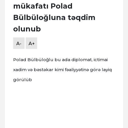
mükafatı Polad
Bülbüloğluna təqdim
olunub
A-
A+
Polad Bülbüloğlu bu ada diplomat, ictimai
xadim və bəstəkar kimi fəaliyyətinə görə layiq
görülüb