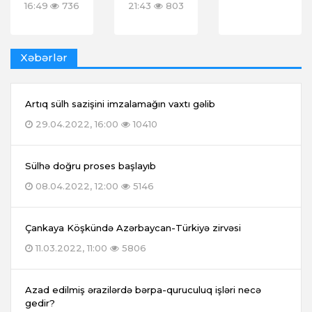
16:49
736
21:43
803
Xəbərlər
Artıq sülh sazişini imzalamağın vaxtı gəlib
29.04.2022, 16:00
10410
Sülhə doğru proses başlayıb
08.04.2022, 12:00
5146
Çankaya Köşkündə Azərbaycan-Türkiyə zirvəsi
11.03.2022, 11:00
5806
Azad edilmiş ərazilərdə bərpa-quruculuq işləri necə
gedir?