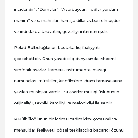
incidəndir”, “Durnalar”, “Azərbaycan - odlar yurdum
mənim” və s. mahnıları həmişə dillər əzbəri olmuşdur
və indi də öz təravətini, gözəlliyini itirməmişdir.
Polad Bülbüloğlunun bəstəkarlıq fəaliyyəti
çoxcəhətlidir. Onun yaradıcılıq dünyasında irihəcmli
simfonik əsərlər, kamera-instrumental musiqi
nümunələri, müzikllər, kinofilmlərə, dram tamaşalarına
yazılan musiqilər vardır. Bu əsərlər musiqi üslubunun
orijinallığı, texniki kamilliyi və melodikliyi ilə seçilir.
P.Bülbüloğlunun bir ictimai xadim kimi çoxşaxəli və
məhsuldar fəaliyyəti, gözəl təşkilatçılıq bacarığı özünü