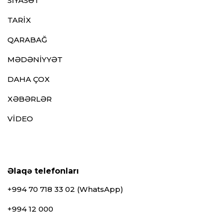
SİYASƏT
TARİX
QARABAĞ
MƏDƏNİYYƏT
DAHA ÇOX
XƏBƏRLƏR
VİDEO
Əlaqə telefonları
+994 70 718 33 02 (WhatsApp)
+994 12 000