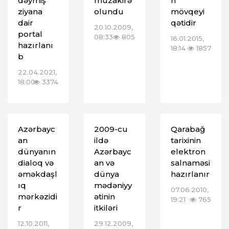
dəymiş
müzakirə
n
ziyana
olundu
mövqeyi
dair
qətidir
20.10.2009,
portal
08:33
805
16.01.2015,
hazırlanı
18:14
1857
b
22.04.2021,
18:00
3374
Azərbayc
2009-cu
Qarabağ
an
ildə
tarixinin
dünyanın
Azərbayc
elektron
dialoq və
an və
salnaməsi
əməkdaşl
dünya
hazırlanır
ıq
mədəniyy
07.06.2010,
mərkəzidi
ətinin
19:21
765
r
itkiləri
12.10.2011,
29.12.2009,