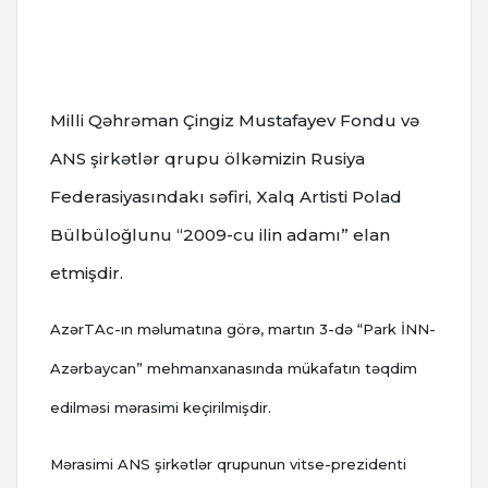
Milli Qəhrəman Çingiz Mustafayev Fondu və
ANS şirkətlər qrupu ölkəmizin Rusiya
Federasiyasındakı səfiri, Xalq Artisti Polad
Bülbüloğlunu “2009-cu ilin adamı” elan
etmişdir.
AzərTAc-ın məlumatına görə, martın 3-də “Park İNN-
Azərbaycan” mehmanxanasında mükafatın təqdim
edilməsi mərasimi keçirilmişdir.
Mərasimi ANS şirkətlər qrupunun vitse-prezidenti