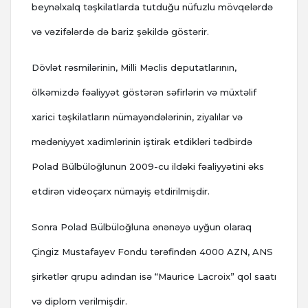
beynəlxalq təşkilatlarda tutduğu nüfuzlu mövqelərdə
və vəzifələrdə də bariz şəkildə göstərir.
Dövlət rəsmilərinin, Milli Məclis deputatlarının,
ölkəmizdə fəaliyyət göstərən səfirlərin və müxtəlif
xarici təşkilatların nümayəndələrinin, ziyalılar və
mədəniyyət xadimlərinin iştirak etdikləri tədbirdə
Polad Bülbüloğlunun 2009-cu ildəki fəaliyyətini əks
etdirən videoçarx nümayiş etdirilmişdir.
Sonra Polad Bülbüloğluna ənənəyə uyğun olaraq
Çingiz Mustafayev Fondu tərəfindən 4000 AZN, ANS
şirkətlər qrupu adından isə “Maurice Lacroix” qol saatı
və diplom verilmişdir.