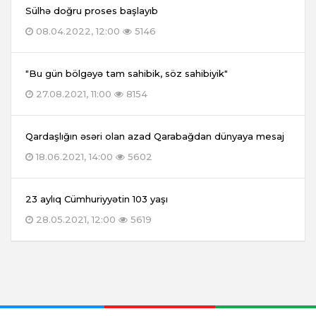
Sülhə doğru proses başlayıb
08.04.2022, 12:00
5146
"Bu gün bölgəyə tam sahibik, söz sahibiyik"
27.08.2021, 11:00
8154
Qardaşlığın əsəri olan azad Qarabağdan dünyaya mesaj
18.06.2021, 14:00
5602
23 aylıq Cümhuriyyətin 103 yaşı
28.05.2021, 12:00
5619