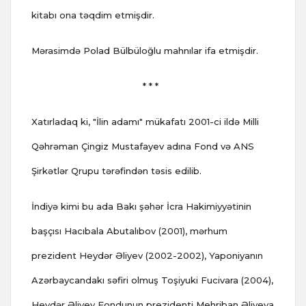
kitabı ona təqdim etmişdir.
Mərasimdə Polad Bülbüloğlu mahnılar ifa etmişdir.
* * *
Xatırladaq ki, "İlin adamı" mükafatı 2001-ci ildə Milli
Qəhrəman Çingiz Mustafayev adına Fond və ANS
Şirkətlər Qrupu tərəfindən təsis edilib.
İndiyə kimi bu ada Bakı şəhər İcra Hakimiyyətinin
başçısı Hacıbala Abutalıbov (2001), mərhum
prezident Heydər Əliyev (2002-2002), Yaponiyanın
Azərbaycandakı səfiri olmuş Toşiyuki Fucivara (2004),
Heydər Əliyev Fondunun prezidenti Mehriban Əliyeva