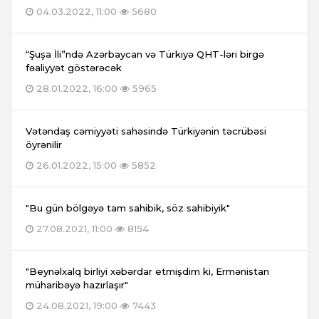
04.03.2022, 11:00
5680
“Şuşa İli”ndə Azərbaycan və Türkiyə QHT-ləri birgə
fəaliyyət göstərəcək
28.01.2022, 16:00
5965
Vətəndaş cəmiyyəti sahəsində Türkiyənin təcrübəsi
öyrənilir
26.01.2022, 15:00
5852
"Bu gün bölgəyə tam sahibik, söz sahibiyik"
27.08.2021, 11:00
8154
"Beynəlxalq birliyi xəbərdar etmişdim ki, Ermənistan
müharibəyə hazırlaşır"
24.08.2021, 19:00
7443