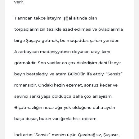
verir.
Tanrıdan təkcə istəyim işğal altında olan
torpaqlarımızın tezliklə azad edilməsi və övladlarımla
birgə Şuşaya getmək, bu müqəddəs şəhəri yenidən
Azərbaycan mədəniyyətinin döyünən ürəyi kimi
görməkdir. Son vaxtlar ən çox dinlədiyim dahi Üzeyir
bəyin bəstələdiyi və atam Bülbülün ifa etdiyi “Sənsiz”
romansıdır. Ondakı həzin əzəmət, sonsuz kədər və
sevinci sanki yaşa dolduqca daha çox anlayıram.
Əlçatmazlığın necə ağır yük olduğunu daha aydın
başa düşür, bütün varlığımla hiss edirəm.
İndi artıq “Sənsiz” mənim üçün Qarabağsız, Şuşasız,