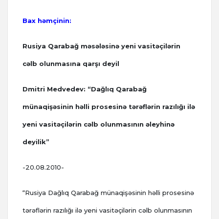
Bax həmçinin:
Rusiya Qarabağ məsələsinə yeni vasitəçilərin
cəlb olunmasına qarşı deyil
Dmitri Medvedev: “Dağlıq Qarabağ
münaqişəsinin həlli prosesinə tərəflərin razılığı ilə
yeni vasitəçilərin cəlb olunmasının əleyhinə
deyilik”
-20.08.2010-
“Rusiya Dağlıq Qarabağ münaqişəsinin həlli prosesinə
tərəflərin razılığı ilə yeni vasitəçilərin cəlb olunmasının