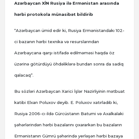
Azərbaycan XİN Rusiya ilə Ermənistan arasında
hərbi protokola münasibət bildirib
“Azərbaycan ümid edir ki, Rusiya Ermənistandakı 102-
ci bazanın hərbi texnika və resurslarından
Azərbaycana qarşı istifadə edilməməsi haqda öz
üzərinə götürdüyü öhdəliklərə bundan sonra da sadiq
qalacaq”.
Bu sözləri Azərbaycan Xarici İşlər Nazirliyinin mətbuat
katibi Elxan Poluxov deyib. E. Poluxov xatırladıb ki,
Rusiya 2006-cı ildə Gürcüstanın Batumi və Axalkalaki
şəhərlərindən hərbi bazalarını çıxararkən bu bazaların
Ermənistanın Gümrü şəhərində yerləşən hərbi bazaya