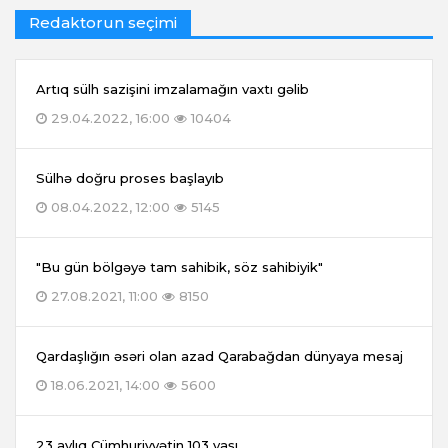
Redaktorun seçimi
Artıq sülh sazişini imzalamağın vaxtı gəlib
29.04.2022, 16:00
10404
Sülhə doğru proses başlayıb
08.04.2022, 12:00
5145
"Bu gün bölgəyə tam sahibik, söz sahibiyik"
27.08.2021, 11:00
8150
Qardaşlığın əsəri olan azad Qarabağdan dünyaya mesaj
18.06.2021, 14:00
5600
23 aylıq Cümhuriyyətin 103 yaşı