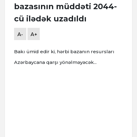
bazasının müddəti 2044-
cü ilədək uzadıldı
A-
A+
Bakı ümid edir ki, hərbi bazanın resursları
Azərbaycana qarşı yönəlməyəcək...