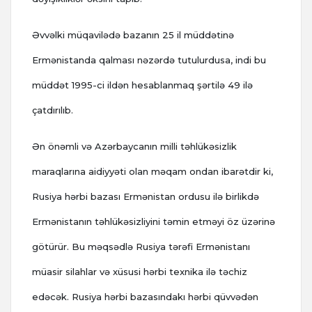
Əvvəlki müqavilədə bazanın 25 il müddətinə
Ermənistanda qalması nəzərdə tutulurdusa, indi bu
müddət 1995-ci ildən hesablanmaq şərtilə 49 ilə
çatdırılıb.
Ən önəmli və Azərbaycanın milli təhlükəsizlik
maraqlarına aidiyyəti olan məqam ondan ibarətdir ki,
Rusiya hərbi bazası Ermənistan ordusu ilə birlikdə
Ermənistanın təhlükəsizliyini təmin etməyi öz üzərinə
götürür. Bu məqsədlə Rusiya tərəfi Ermənistanı
müasir silahlar və xüsusi hərbi texnika ilə təchiz
edəcək. Rusiya hərbi bazasındakı hərbi qüvvədən