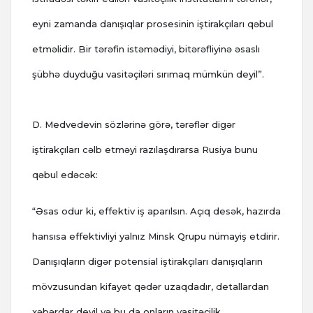
eyni zamanda danışıqlar prosesinin iştirakçıları qəbul
etməlidir. Bir tərəfin istəmədiyi, bitərəfliyinə əsaslı
şübhə duyduğu vasitəçiləri sırımaq mümkün deyil”.
D. Medvedevin sözlərinə görə, tərəflər digər
iştirakçıları cəlb etməyi razılaşdırarsa Rusiya bunu
qəbul edəcək:
“Əsas odur ki, effektiv iş aparılsın. Açıq desək, hazırda
hansısa effektivliyi yalnız Minsk Qrupu nümayiş etdirir.
Danışıqların digər potensial iştirakçıları danışıqların
mövzusundan kifayət qədər uzaqdadır, detallardan
xəbərdar deyil və bu da onların vasitəçilik