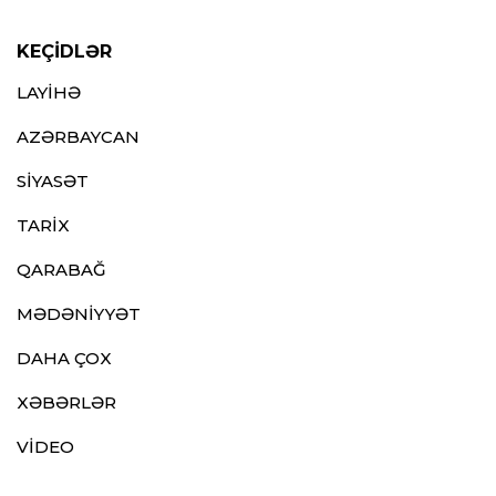
KEÇİDLƏR
LAYİHƏ
AZƏRBAYCAN
SİYASƏT
TARİX
QARABAĞ
MƏDƏNİYYƏT
DAHA ÇOX
XƏBƏRLƏR
VİDEO