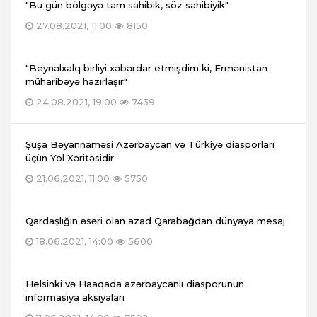
"Bu gün bölgəyə tam sahibik, söz sahibiyik"
27.08.2021, 11:00
8150
"Beynəlxalq birliyi xəbərdar etmişdim ki, Ermənistan
müharibəyə hazırlaşır"
24.08.2021, 19:00
7439
Şuşa Bəyannaməsi Azərbaycan və Türkiyə diasporları
üçün Yol Xəritəsidir
21.06.2021, 11:00
5750
Qardaşlığın əsəri olan azad Qarabağdan dünyaya mesaj
18.06.2021, 14:00
5600
Helsinki və Haaqada azərbaycanlı diasporunun
informasiya aksiyaları