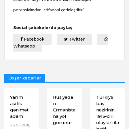
potensialından istifadəni çətinləşdirir”.
Sosial şəbəkələrdə paylaş
Facebook
Twitter
Whatsapp
Oxşar xəbərlər
Yarım
Rusiyada
Türkiyə
əsrlik
n
baş
qənimət
Ermənista
nazirinin
adam
na yol
1915-ci il
görünür
olayları ilə
25.05.2011,
bağlı