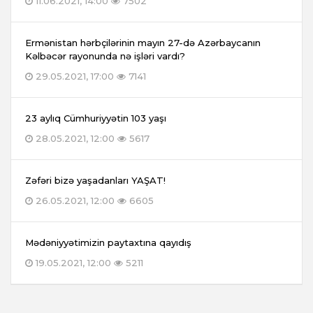
11.06.2021, 14:00
7502
Ermənistan hərbçilərinin mayın 27-də Azərbaycanın
Kəlbəcər rayonunda nə işləri vardı?
29.05.2021, 17:00
7141
23 aylıq Cümhuriyyətin 103 yaşı
28.05.2021, 12:00
5617
Zəfəri bizə yaşadanları YAŞAT!
26.05.2021, 12:00
6605
Mədəniyyətimizin paytaxtına qayıdış
19.05.2021, 12:00
5211