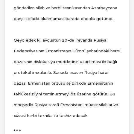
göndərilən silah və hərbi texnikasından Azərbaycana
qarşı istifadə olunmaması barədə öhdəlik götürüb.
Qeyd edək ki, avqustun 20-də İrəvanda Rusiya
Federasiyasının Ermənistanın Gümrü şəhərindəki hərbi
bazasının dislokasiya müddətinin uzadılması ilə bağlı
protokol imzalanıb. Sənədə əsasən Rusiya hərbi
bazası Ermənistan ordusu ilə birlikdə Ermənistanın
təhlükəsizliyini təmin etməyi öz üzərinə götürür. Bu
məqsədlə Rusiya tərəfi Ermənistanı müasir silahlar və
xüsusi hərbi texnika ilə təchiz edəcək.
* * *