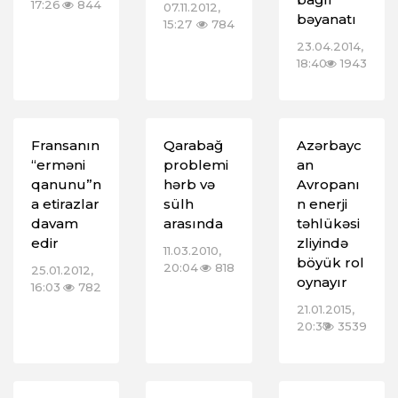
17:26
844
07.11.2012,
bəyanatı
15:27
784
23.04.2014,
18:40
1943
Fransanın
Qarabağ
Azərbayc
“erməni
problemi
an
qanunu”n
hərb və
Avropanı
a etirazlar
sülh
n enerji
davam
arasında
təhlükəsi
edir
zliyində
11.03.2010,
böyük rol
20:04
818
25.01.2012,
oynayır
16:03
782
21.01.2015,
20:37
3539