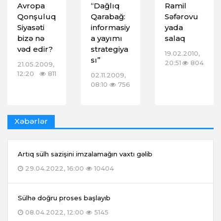
Avropa
“Dağlıq
Ramil
Qonşuluq
Qarabağ:
Səfərovu
Siyasəti
informasiy
yada
bizə nə
a yayımı
salaq
vəd edir?
strategiya
19.02.2010,
sı”
20:51
804
21.05.2009,
12:20
811
02.11.2009,
08:10
756
Xəbərlər
Artıq sülh sazişini imzalamağın vaxtı gəlib
29.04.2022, 16:00
10404
Sülhə doğru proses başlayıb
08.04.2022, 12:00
5145