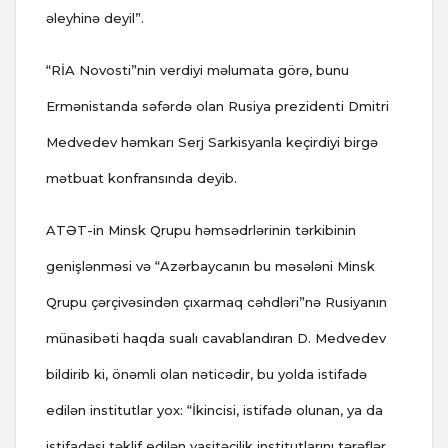
əleyhinə deyil”.
“RİA Novosti”nin verdiyi məlumata görə, bunu
Ermənistanda səfərdə olan Rusiya prezidenti Dmitri
Medvedev həmkarı Serj Sarkisyanla keçirdiyi birgə
mətbuat konfransında deyib.
ATƏT-in Minsk Qrupu həmsədrlərinin tərkibinin
genişlənməsi və “Azərbaycanın bu məsələni Minsk
Qrupu çərçivəsindən çıxarmaq cəhdləri”nə Rusiyanın
münasibəti haqda sualı cavablandıran D. Medvedev
bildirib ki, önəmli olan nəticədir, bu yolda istifadə
edilən institutlar yox: “İkincisi, istifadə olunan, ya da
istifadəsi təklif edilən vasitəçilik institutlarını tərəflər,