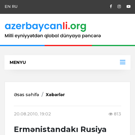
EN
RU
MENYU
Əsas səhifə
Xəbərlər
20.08.2010, 19:02
813
Ermənistandakı Rusiya