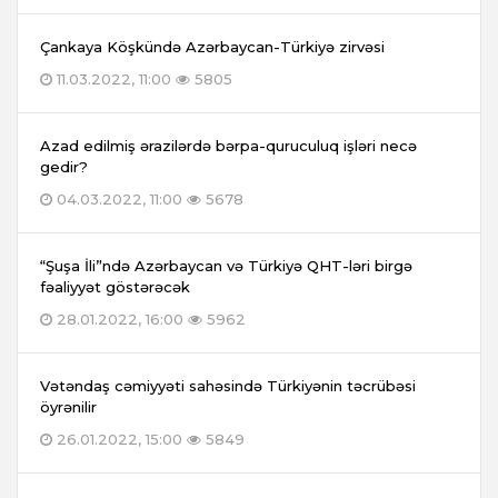
Çankaya Köşkündə Azərbaycan-Türkiyə zirvəsi
11.03.2022, 11:00
5805
Azad edilmiş ərazilərdə bərpa-quruculuq işləri necə
gedir?
04.03.2022, 11:00
5678
“Şuşa İli”ndə Azərbaycan və Türkiyə QHT-ləri birgə
fəaliyyət göstərəcək
28.01.2022, 16:00
5962
Vətəndaş cəmiyyəti sahəsində Türkiyənin təcrübəsi
öyrənilir
26.01.2022, 15:00
5849