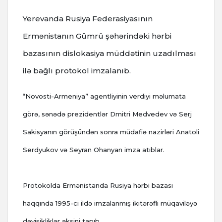
Yerevanda Rusiya Federasiyasının
Ermənistanın Gümrü şəhərindəki hərbi
bazasının dislokasiya müddətinin uzadılması
ilə bağlı protokol imzalanıb.
“Novosti-Armeniya” agentliyinin verdiyi məlumata
görə, sənədə prezidentlər Dmitri Medvedev və Serj
Sakisyanın görüşündən sonra müdafiə nazirləri Anatoli
Serdyukov və Seyran Ohanyan imza atıblar.
Protokolda Ermənistanda Rusiya hərbi bazası
haqqında 1995-ci ildə imzalanmış ikitərəfli müqaviləyə
dəyişikliklər əksini tapıb.