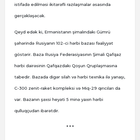
istifadə edilməsi ikitərəfli razılaşmalar əsasında
gerçəkləşəcək.
Qeyd edək ki, Ermənistanın şimalındakı Gümrü
şəhərində Rusiyanın 102-ci hərbi bazası fəaliyyət
göstərir. Baza Rusiya Federasiyasının Şimali Qafqaz
hərbi dairəsinin Qafqazdakı Qoşun Qruplaşmasına
tabedir. Bazada digər silah və hərbi texnika ilə yanaşı,
C-300 zenit-raket kompleksi və Miq-29 qırıcıları da
var. Bazanın şəxsi heyəti 5 minə yaxın hərbi
qulluqçudan ibarətdir.
* * *