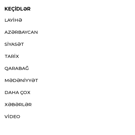
KEÇİDLƏR
LAYİHƏ
AZƏRBAYCAN
SİYASƏT
TARİX
QARABAĞ
MƏDƏNİYYƏT
DAHA ÇOX
XƏBƏRLƏR
VİDEO