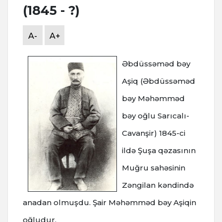
(1845 - ?)
A-
A+
Əbdüssəməd bəy
Aşiq (Əbdüssəməd
bəy Məhəmməd
bəy oğlu Sarıcalı-
Cavanşir) 1845-ci
ildə Şuşa qəzasının
Muğru sahəsinin
Zəngilan kəndində
anadan olmuşdu. Şair Məhəmməd bəy Aşiqin
oğludur.