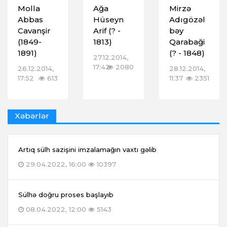
Molla
Ağa
Mirzə
Abbas
Hüseyn
Adıgözəl
Cavanşir
Arif (? -
bəy
(1849-
1813)
Qarabaği
1891)
(? - 1848)
27.12.2014,
17:42
2080
26.12.2014,
28.12.2014,
17:52
613
11:37
2351
Xəbərlər
Artıq sülh sazişini imzalamağın vaxtı gəlib
29.04.2022, 16:00
10397
Sülhə doğru proses başlayıb
08.04.2022, 12:00
5143