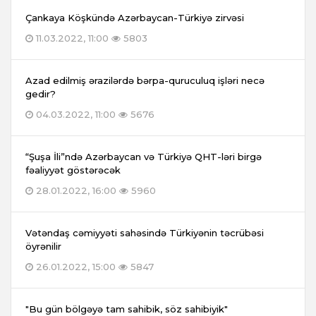
Çankaya Köşkündə Azərbaycan-Türkiyə zirvəsi
11.03.2022, 11:00
5803
Azad edilmiş ərazilərdə bərpa-quruculuq işləri necə
gedir?
04.03.2022, 11:00
5676
“Şuşa İli”ndə Azərbaycan və Türkiyə QHT-ləri birgə
fəaliyyət göstərəcək
28.01.2022, 16:00
5960
Vətəndaş cəmiyyəti sahəsində Türkiyənin təcrübəsi
öyrənilir
26.01.2022, 15:00
5847
"Bu gün bölgəyə tam sahibik, söz sahibiyik"