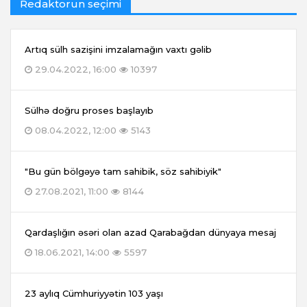
Redaktorun seçimi
Artıq sülh sazişini imzalamağın vaxtı gəlib
29.04.2022, 16:00
10397
Sülhə doğru proses başlayıb
08.04.2022, 12:00
5143
"Bu gün bölgəyə tam sahibik, söz sahibiyik"
27.08.2021, 11:00
8144
Qardaşlığın əsəri olan azad Qarabağdan dünyaya mesaj
18.06.2021, 14:00
5597
23 aylıq Cümhuriyyətin 103 yaşı