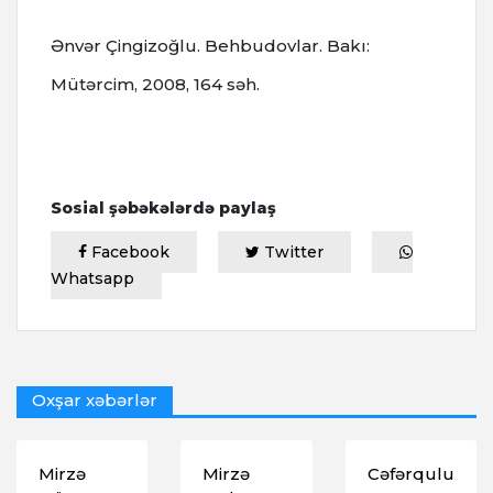
Ənvər Çingizoğlu. Behbudovlar. Bakı:
Mütərcim, 2008, 164 səh.
Sosial şəbəkələrdə paylaş
Facebook
Twitter
Whatsapp
Oxşar xəbərlər
Mirzə
Mirzə
Cəfərqulu