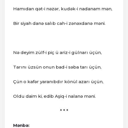
Hamıdan qət-i nəzər, kudək-i nadanam mən,
Bir siyah danə salıb cah-i zənəxdanə məni.
Nə deyim zülf-i piç ü ariz-i gülnarı üçün,
Tarını üzsün onun bad-i səba tarı üçün,
Çün o kafər yaranıbdır könül azarı üçün,
Oldu daim ki, edib Aşiq-i nalanə məni.
* * *
Mənbə: