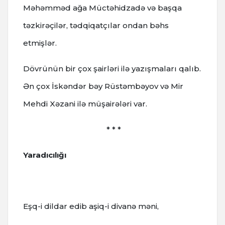
Məhəmməd ağa Müctəhidzadə və başqa
təzkirəçilər, tədqiqatçılar ondan bəhs
etmişlər.
Dövrünün bir çox şairləri ilə yazışmaları qalıb.
Ən çox İskəndər bəy Rüstəmbəyov və Mir
Mehdi Xəzani ilə müşairələri var.
* * *
Yaradıcılığı
Eşq-i dildar edib aşiq-i divanə məni,