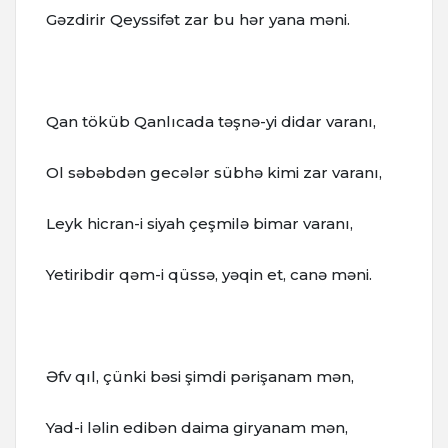
Gəzdirir Qeyssifət zar bu hər yana məni.
Qan töküb Qanlıcada təşnə-yi didar varanı,
Ol səbəbdən gecələr sübhə kimi zar varanı,
Leyk hicran-i siyah çeşmilə bimar varanı,
Yetiribdir qəm-i qüssə, yəqin et, canə məni.
Əfv qıl, çünki bəsi şimdi pərişanam mən,
Yad-i ləlin edibən daima giryanam mən,