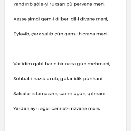
Yandırıb şölə-yi ruxsarı çü pərvanə məni,
Xassə şimdi qəm-i dilbər, dil-i divanə məni,
Eyləyib, çərx salıb çün qəm-i hicranə məni.
Var idim qəbl bərin bir nəcə gün mehmani,
Söhbət-i nazik urub, gülər idik pünhani,
Salsalar istəməzəm, canm üçün, qılmani,
Yardan ayrı əğər cənnət-i rizvanə məni.