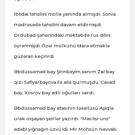
İbtidai təhsilini molla yanında almışdı. Sonra
mədrəsədə təhsilini davam etdirmişdi.
Ordubad şəhərindəki məktəbdə rus dilini
öyrənmişdi. Özəl mülkünü idarə etməklə
güzəran keçirirdi.
Əbdüssəməd bəy Şirinbəyim xanım Zal bəy
qızı Səfiyarbəyova ilə ailə qurmuşdu. Cavad
bəy, Xosrov bəy adlı oğulları vardı.
Əbdüssəməd bəy atasının təxəllüsü Aşiqlə
ürək oxşayan şeirlər yazırdı. "Məclisi-üns"
ədəbi yığnağın üzvü idi. Mir Möhsün Nəvvab,