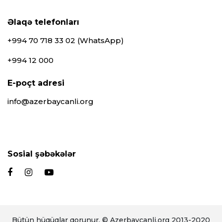
Əlaqə telefonları
+994 70 718 33 02 (WhatsApp)
+994 12 000
E-poçt adresi
info@azerbaycanli.org
Sosial şəbəkələr
Bütün hüqüqlar qorunur. © Azerbaycanli.org 2013-2020