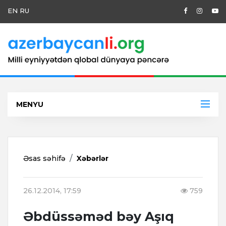
EN
RU
MENYU
Əsas səhifə
Xəbərlər
26.12.2014, 17:59
759
Əbdüssəməd bəy Aşıq