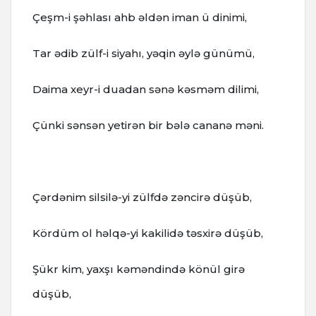
Çeşm-i şəhlası ahb əldən iman ü dinimi,
Tar ədib zülf-i siyahı, yəqin əylə günümü,
Daima xeyr-i duadan sənə kəsməm dilimi,
Çünki sənsən yetirən bir bələ cananə məni.
Çərdənim silsilə-yi zülfdə zəncirə düşüb,
Kördüm ol həlqə-yi kakilidə təsxirə düşüb,
Şükr kim, yaxşı kəməndində könül girə
düşüb,