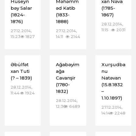
Hüseyn
Məhəmm
xan Nəva
bəy Salar
əd Katib
(1785-
(1824-
(1833-
1867)
1876)
1888)
28.12.2014,
11:15
2031
27.12.2014,
27.12.2014,
15:23
1827
14:11
2144
Əbülfət
Ağabəyim
Xurşudba
xan Tuti
ağa
nu
(? – 1839)
Cavanşir
Natəvan
(1780-
(15.8.1832
28.12.2014,
1832)
–
11:44
1924
1.10.1897)
28.12.2014,
12:36
6489
27.12.2014,
14:14
2248