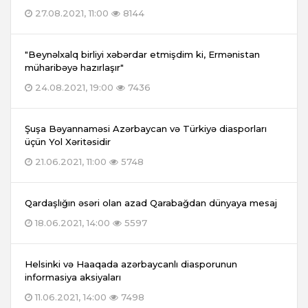
27.08.2021, 11:00
8144
"Beynəlxalq birliyi xəbərdar etmişdim ki, Ermənistan
müharibəyə hazırlaşır"
24.08.2021, 19:00
7436
Şuşa Bəyannaməsi Azərbaycan və Türkiyə diasporları
üçün Yol Xəritəsidir
21.06.2021, 11:00
5748
Qardaşlığın əsəri olan azad Qarabağdan dünyaya mesaj
18.06.2021, 14:00
5597
Helsinki və Haaqada azərbaycanlı diasporunun
informasiya aksiyaları
11.06.2021, 14:00
7498