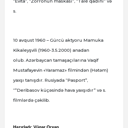
“Evita”, “Zorronun maskası”, “Tale qadını” və
s.
10 avqust 1960 – Gürcü aktyoru Mamuka
Kikaleyşvili (1960-3.5.2000) anadan
olub.
Azərbaycan tamaşaçılarına Vaqif
Mustafayevin «Yaramaz» filmindən (Hətəm)
yaxşı tanışdır.
Rusiyada “Pasport”,
“”Deribasov küçəsində hava yaxşıdır” və s.
filmlərdə çəkilib.
Hazırladı: Vüqar Orxan