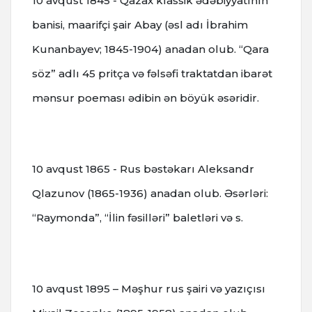
10 avqust 1845 - Qazax klassik ədəbiyyatının
banisi, maarifçi şair Abay (əsl adı İbrahim
Kunanbayev; 1845-1904) anadan olub.
“Qara
söz” adlı 45 pritça və fəlsəfi traktatdan ibarət
mənsur poeması ədibin ən böyük əsəridir.
10 avqust 1865 - Rus bəstəkarı Aleksandr
Qlazunov (1865-1936) anadan olub. Əsərləri:
“Raymonda”, “İlin fəsilləri” baletləri və s.
10 avqust 1895 – Məşhur rus şairi və yazıçısı