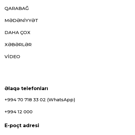
QARABAĞ
MƏDƏNİYYƏT
DAHA ÇOX
XƏBƏRLƏR
VİDEO
Əlaqə telefonları
+994 70 718 33 02 (WhatsApp)
+994 12 000
E-poçt adresi