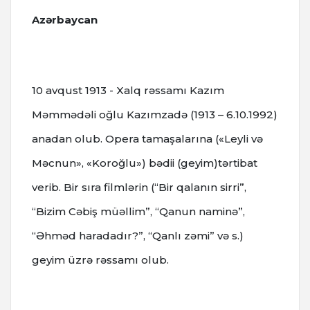
Azərbaycan
10 avqust 1913 - Xalq rəssamı Kazım
Məmmədəli oğlu Kazımzadə (1913 – 6.10.1992)
anadan olub.
Opera tamaşalarına («Leyli və
Məcnun», «Koroğlu») bədii (geyim)tərtibat
verib.
Bir sıra filmlərin (“Bir qalanın sirri”,
“Bizim Cəbiş müəllim”, “Qanun naminə”,
“Əhməd haradadır?”, “Qanlı zəmi” və s.)
geyim üzrə rəssamı olub.