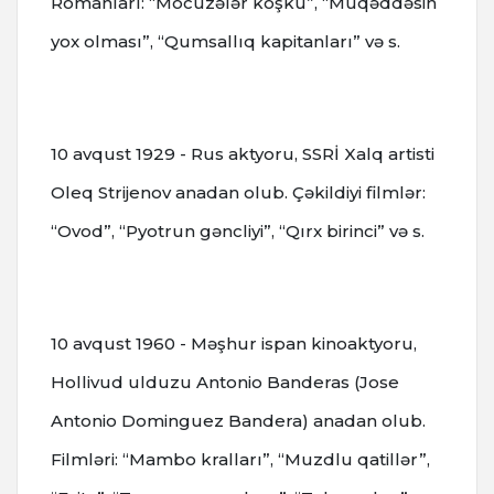
Romanları: “Möcüzələr köşkü”, “Müqəddəsin
yox olması”, “Qumsallıq kapitanları” və s.
10 avqust 1929 - Rus aktyoru, SSRİ Xalq artisti
Oleq Strijenov anadan olub. Çəkildiyi filmlər:
“Ovod”, “Pyotrun gəncliyi”, “Qırx birinci” və s.
10 avqust 1960 - Məşhur ispan kinoaktyoru,
Hollivud ulduzu Antonio Banderas (Jose
Antonio Dominguez Bandera) anadan olub.
Filmləri: “Mambo kralları”, “Muzdlu qatillər”,