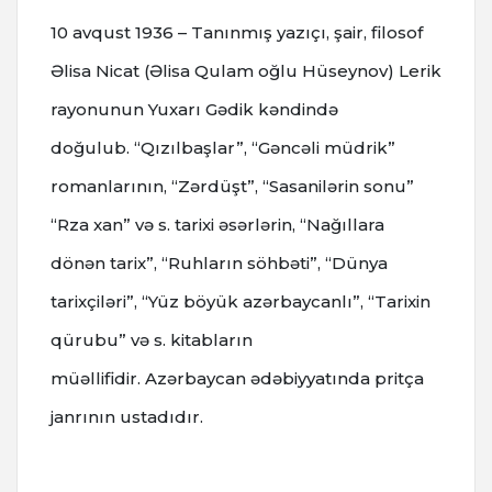
10 avqust 1936 – Tanınmış yazıçı, şair, filosof
Əlisa Nicat (Əlisa Qulam oğlu Hüseynov) Lerik
rayonunun Yuxarı Gədik kəndində
doğulub.
“Qızılbaşlar”, “Gəncəli müdrik”
romanlarının, “Zərdüşt”, “Sasanilərin sonu”
“Rza xan” və s. tarixi əsərlərin, “Nağıllara
dönən tarix”, “Ruhların söhbəti”, “Dünya
tarixçiləri”, “Yüz böyük azərbaycanlı”, “Tarixin
qürubu” və s. kitabların
müəllifidir.
Azərbaycan ədəbiyyatında pritça
janrının ustadıdır.