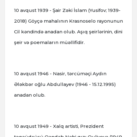
10 avqust 1939 - Şair Zəki İslam (Yusifov; 1939-
2018) Göyçə mahalının Krasnoselo rayonunun
Cil kəndində anadan оlub. Aşıq şeirlərinin, dini
şeir və poemaların müəllifidir.
10 avqust 1946 - Nasir, tərcüməçi Aydın
Ələkbər oğlu Abdullayev (1946 - 15.12.1995)
anadan olub.
10 avqust 1949 - Xalq artisti, Prezident
təqaüdçüsü Qəndab Nəbi qızı Quliyeva (1949