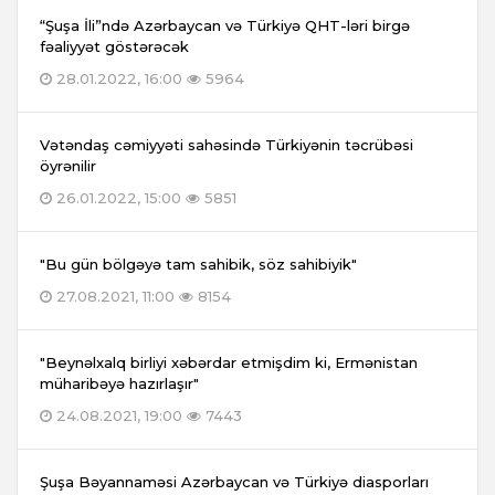
“Şuşa İli”ndə Azərbaycan və Türkiyə QHT-ləri birgə
fəaliyyət göstərəcək
28.01.2022, 16:00
5964
Vətəndaş cəmiyyəti sahəsində Türkiyənin təcrübəsi
öyrənilir
26.01.2022, 15:00
5851
"Bu gün bölgəyə tam sahibik, söz sahibiyik"
27.08.2021, 11:00
8154
"Beynəlxalq birliyi xəbərdar etmişdim ki, Ermənistan
müharibəyə hazırlaşır"
24.08.2021, 19:00
7443
Şuşa Bəyannaməsi Azərbaycan və Türkiyə diasporları