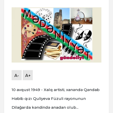
A-
A+
10 avqust 1949 - Xalq artisti, xanəndə Qəndab
Həbib qızı Quliyeva Füzuli rayonunun
Dilağarda kəndində anadan olub...