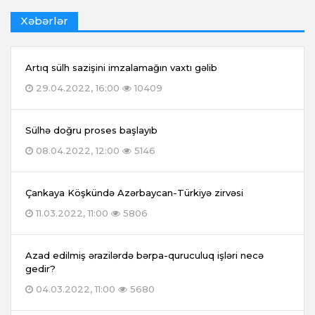
Xəbərlər
Artıq sülh sazişini imzalamağın vaxtı gəlib
29.04.2022, 16:00
10409
Sülhə doğru proses başlayıb
08.04.2022, 12:00
5146
Çankaya Köşkündə Azərbaycan-Türkiyə zirvəsi
11.03.2022, 11:00
5806
Azad edilmiş ərazilərdə bərpa-quruculuq işləri necə
gedir?
04.03.2022, 11:00
5680