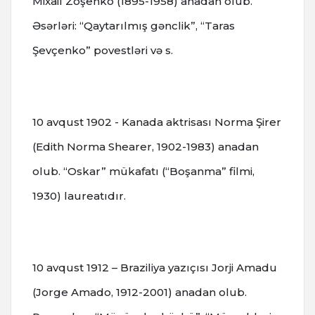
Mixail Zoşenko (1895-1958) anadan olub.
Əsərləri: “Qaytarılmış gənclik”, “Taras
Şevçenko” povestləri və s.
10 avqust 1902 - Kanada aktrisası Norma Şirer
(Edith Norma Shearer, 1902-1983) anadan
olub. “Oskar” mükafatı (“Boşanma” filmi,
1930) laureatıdır.
10 avqust 1912 – Braziliya yazıçısı Jorji Amadu
(Jorge Amado, 1912-2001) anadan olub.