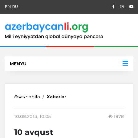
EN
RU
MENYU
Əsas səhifə
Xəbərlər
10.08.2013, 10:05
1878
10 avqust