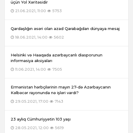
üçün Yol Xəritəsidir
21.06.2021, 11:00
5753
Qardaşlığın əsəri olan azad Qarabağdan dünyaya mesaj
18.06.2021, 14:00
5602
Helsinki və Haaqada azərbaycanlı diasporunun
informasiya aksiyaları
11.06.2021, 14:00
7505
Ermənistan hərbçilərinin mayın 27-də Azərbaycanın
Kəlbəcər rayonunda nə işləri vardı?
29.05.2021, 17:00
7143
23 aylıq Cümhuriyyətin 103 yaşı
28.05.2021, 12:00
5619