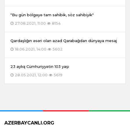
"Bu gün bölgəyə tam sahibik, söz sahibiyik"
27.08.2021, 11:00
8154
Qardaşlığın əsəri olan azad Qarabağdan dünyaya mesaj
18.06.2021, 14:00
5602
23 aylıq Cümhuriyyətin 103 yaşı
28.05.2021, 12:00
5619
AZERBAYCANLI.ORG