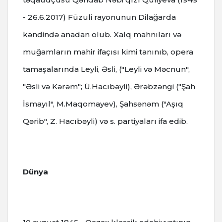
- 26.6.2017) Füzuli rayonunun Dilağarda
kəndində anadan olub.
Xalq mahnıları və
muğamların mahir ifaçısı kimi tanınıb, o
pera
tamaşalarında Leyli, Əsli, ("Leyli və Məcnun",
"Əsli və Kərəm"; Ü.Hacıbəyli), Ərəbzəngi ("Şah
İsmayıl", M.Maqomayev), Şahsənəm ("Aşıq
Qərib", Z. Hacıbəyli) və s. partiyaları ifa edib.
Dünya