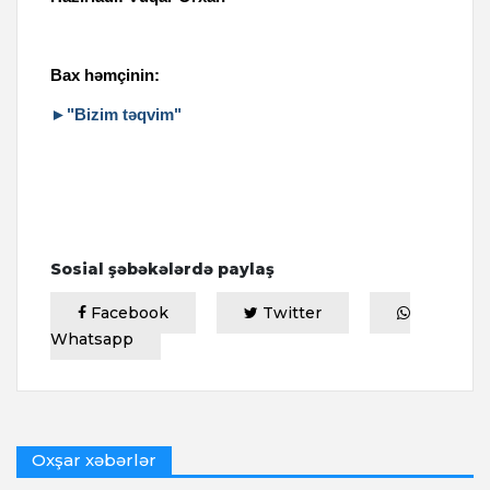
Bax həmçinin:
►"Bizim təqvim"
Sosial şəbəkələrdə paylaş
Facebook
Twitter
Whatsapp
Oxşar xəbərlər