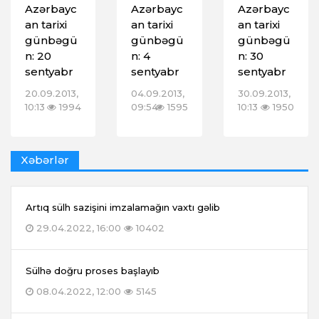
Azərbayc
Azərbayc
Azərbayc
an tarixi
an tarixi
an tarixi
günbəgü
günbəgü
günbəgü
n: 20
n: 4
n: 30
sentyabr
sentyabr
sentyabr
20.09.2013,
04.09.2013,
30.09.2013,
10:13
1994
09:54
1595
10:13
1950
Xəbərlər
Artıq sülh sazişini imzalamağın vaxtı gəlib
29.04.2022, 16:00
10402
Sülhə doğru proses başlayıb
08.04.2022, 12:00
5145