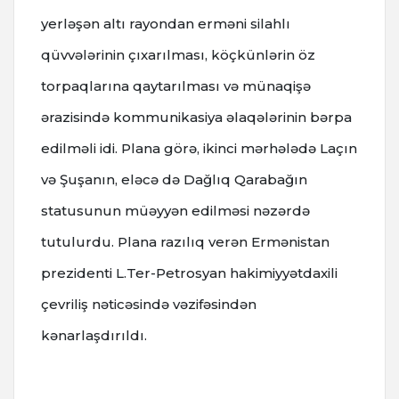
yerləşən altı rayondan erməni silahlı
qüvvələrinin çıxarılması, köçkünlərin öz
torpaqlarına qaytarılması və münaqişə
ərazisində kommunikasiya əlaqələrinin bərpa
edilməli idi.
Plana görə, ikinci mərhələdə Laçın
və Şuşanın, eləcə də Dağlıq Qarabağın
statusunun müəyyən edilməsi nəzərdə
tutulurdu.
Plana razılıq verən Ermənistan
prezidenti L.Ter-Petrosyan hakimiyyətdaxili
çevriliş nəticəsində vəzifəsindən
kənarlaşdırıldı.