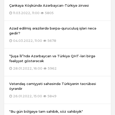
Çankaya Köşkündə Azərbaycan-Türkiyə zirvəsi
11.03.2022, 11:00
5805
Azad edilmiş ərazilərdə bərpa-quruculuq işləri necə
gedir?
04.03.2022, 11:00
5678
“Şuşa İli”ndə Azərbaycan və Türkiyə QHT-ləri birgə
fəaliyyət göstərəcək
28.01.2022, 16:00
5962
Vətəndaş cəmiyyəti sahəsində Türkiyənin təcrübəsi
öyrənilir
26.01.2022, 15:00
5849
"Bu gün bölgəyə tam sahibik, söz sahibiyik"