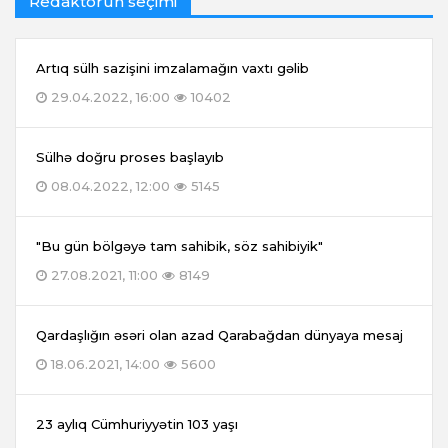
Redaktorun seçimi
Artıq sülh sazişini imzalamağın vaxtı gəlib
29.04.2022, 16:00
10402
Sülhə doğru proses başlayıb
08.04.2022, 12:00
5145
"Bu gün bölgəyə tam sahibik, söz sahibiyik"
27.08.2021, 11:00
8149
Qardaşlığın əsəri olan azad Qarabağdan dünyaya mesaj
18.06.2021, 14:00
5600
23 aylıq Cümhuriyyətin 103 yaşı