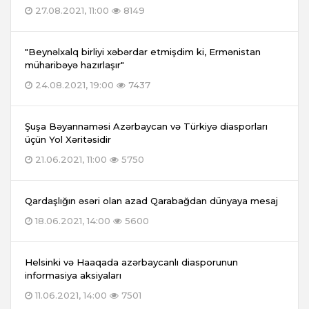
27.08.2021, 11:00
8149
"Beynəlxalq birliyi xəbərdar etmişdim ki, Ermənistan
müharibəyə hazırlaşır"
24.08.2021, 19:00
7437
Şuşa Bəyannaməsi Azərbaycan və Türkiyə diasporları
üçün Yol Xəritəsidir
21.06.2021, 11:00
5750
Qardaşlığın əsəri olan azad Qarabağdan dünyaya mesaj
18.06.2021, 14:00
5600
Helsinki və Haaqada azərbaycanlı diasporunun
informasiya aksiyaları
11.06.2021, 14:00
7501