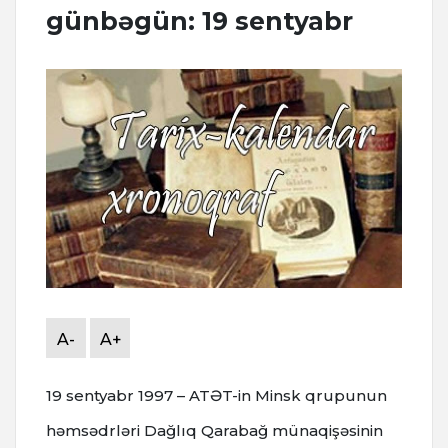
günbəgün: 19 sentyabr
A-
A+
19 sentyabr 1997 – ATƏT-in Minsk qrupunun
həmsədrləri Dağlıq Qarabağ münaqişəsinin