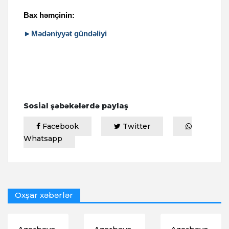
Bax həmçinin:
►Mədəniyyət gündəliyi
Sosial şəbəkələrdə paylaş
Facebook
Twitter
Whatsapp
Oxşar xəbərlər