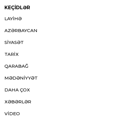
KEÇİDLƏR
LAYİHƏ
AZƏRBAYCAN
SİYASƏT
TARİX
QARABAĞ
MƏDƏNİYYƏT
DAHA ÇOX
XƏBƏRLƏR
VİDEO