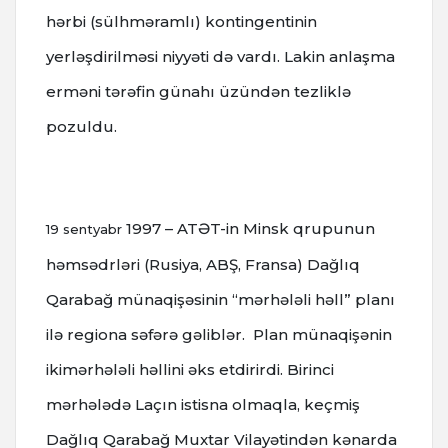
hərbi (sülhməramlı) kontingentinin
yerləşdirilməsi niyyəti də vardı. Lakin anlaşma
erməni tərəfin günahı üzündən tezliklə
pozuldu.
1997 – ATƏT-in Minsk qrupunun
19 sentyabr
həmsədrləri (Rusiya, ABŞ, Fransa) Dağlıq
Qarabağ münaqişəsinin “mərhələli həll” planı
ilə regiona səfərə gəliblər. Plan münaqişənin
ikimərhələli həllini əks etdirirdi.
Birinci
mərhələdə Laçın istisna olmaqla, keçmiş
Dağlıq Qarabağ Muxtar Vilayətindən kənarda