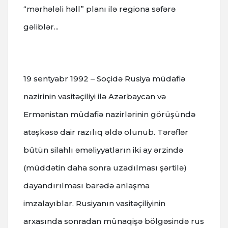
“mərhələli həll” planı ilə regiona səfərə
gəliblər...
19 sentyabr
1992 – Soçidə Rusiya müdafiə
nazirinin vasitəçiliyi ilə Azərbaycan və
Ermənistan müdafiə nazirlərinin görüşündə
atəşkəsə dair razılıq əldə olunub.
Tərəflər
bütün silahlı əməliyyatların iki ay ərzində
(müddətin daha sonra uzadılması şərtilə)
dayandırılması barədə anlaşma
imzalayıblar.
Rusiyanın vasitəçiliyinin
arxasında sonradan münaqişə bölgəsində rus