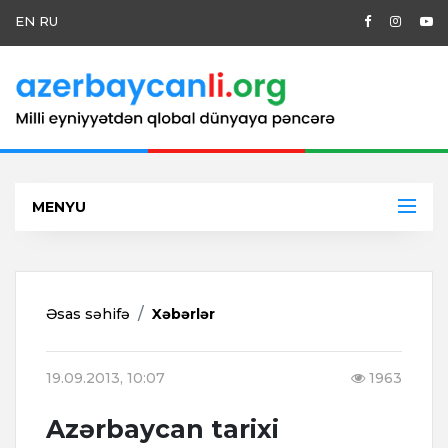
EN
RU
MENYU
Əsas səhifə
Xəbərlər
19.09.2013, 10:07
1963
Azərbaycan tarixi