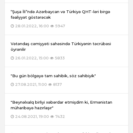
“Şuşa İli”ndə Azərbaycan və Türkiyə QHT-ləri birgə
fəaliyyət göstərəcək
28.01.2022, 16:00
5947
Vətəndaş cəmiyyəti sahəsində Türkiyənin təcrübəsi
öyrənilir
26.01.2022, 15:00
5833
"Bu gün bölgəyə tam sahibik, söz sahibiyik"
27.08.2021, 11:00
8137
"Beynəlxalq birliyi xəbərdar etmişdim ki, Ermənistan
müharibəyə hazırlaşır"
24.08.2021, 19:00
7432