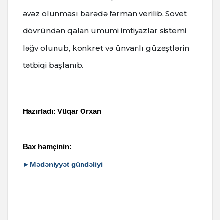
əvəz olunması barədə fərman verilib.
Sovet
dövründən qalan ümumi imtiyazlar sistemi
ləğv olunub, konkret və ünvanlı güzəştlərin
tətbiqi başlanıb.
Hazırladı: Vüqar Orxan
Bax həmçinin:
►Mədəniyyət gündəliyi