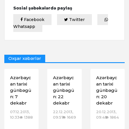
Sosial şəbəkələrdə paylaş
Facebook
Twitter
Whatsapp
Oxşar xəbərlər
Azərbayc
Azərbayc
Azərbayc
an tarixi
an tarixi
an tarixi
günbəgü
günbəgü
günbəgü
n: 7
n: 22
n: 20
dekabr
dekabr
dekabr
07.12.2013,
22.12.2013,
20.12.2013,
10:33
1388
09:57
1669
09:49
1864