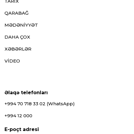
TARİX
QARABAĞ
MƏDƏNİYYƏT
DAHA ÇOX
XƏBƏRLƏR
VİDEO
Əlaqə telefonları
+994 70 718 33 02 (WhatsApp)
+994 12 000
E-poçt adresi