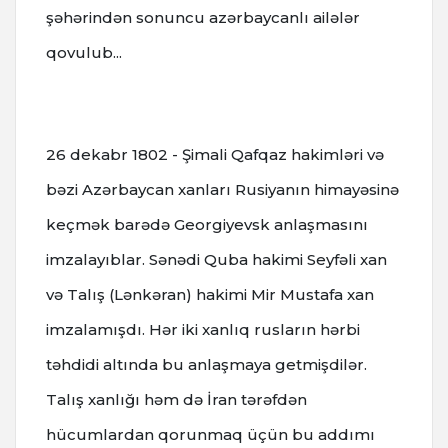
şəhərindən sonuncu azərbaycanlı ailələr
qovulub...
26 dekabr
1802 - Şimali Qafqaz hakimləri və
bəzi Azərbaycan xanları Rusiyanın himayəsinə
keçmək barədə Georgiyevsk anlaşmasını
imzalayıblar.
Sənədi Quba hakimi Seyfəli xan
və Talış (Lənkəran) hakimi Mir Mustafa xan
imzalamışdı.
Hər iki xanlıq rusların hərbi
təhdidi altında bu anlaşmaya getmişdilər.
Talış xanlığı həm də İran tərəfdən
hücumlardan qorunmaq üçün bu addımı