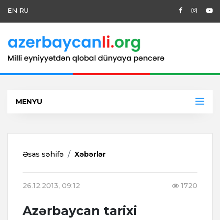
EN
RU
MENYU
Əsas səhifə
Xəbərlər
26.12.2013, 09:12
1720
Azərbaycan tarixi