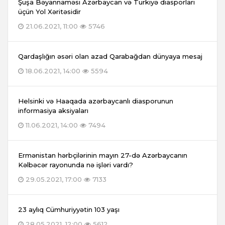
Şuşa Bəyannaməsi Azərbaycan və Türkiyə diasporları
üçün Yol Xəritəsidir
21.06.2021, 11:00
5746
Qardaşlığın əsəri olan azad Qarabağdan dünyaya mesaj
18.06.2021, 14:00
5594
Helsinki və Haaqada azərbaycanlı diasporunun
informasiya aksiyaları
11.06.2021, 14:00
7494
Ermənistan hərbçilərinin mayın 27-də Azərbaycanın
Kəlbəcər rayonunda nə işləri vardı?
29.05.2021, 17:00
7133
23 aylıq Cümhuriyyətin 103 yaşı
28.05.2021, 12:00
5612