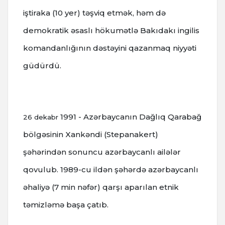
iştiraka (10 yer) təşviq etmək, həm də
demokratik əsaslı hökumətlə Bakıdakı ingilis
komandanlığının dəstəyini qazanmaq niyyəti
güdürdü.
1991 - Azərbaycanın Dağlıq Qarabağ
26 dekabr
bölgəsinin Xankəndi (Stepanakert)
şəhərindən sonuncu azərbaycanlı ailələr
qovulub.
1989-cu ildən şəhərdə azərbaycanlı
əhaliyə (7 min nəfər) qarşı aparılan etnik
təmizləmə başa çatıb.