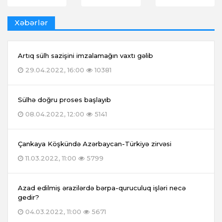
Xəbərlər
Artıq sülh sazişini imzalamağın vaxtı gəlib
29.04.2022, 16:00
10381
Sülhə doğru proses başlayıb
08.04.2022, 12:00
5141
Çankaya Köşkündə Azərbaycan-Türkiyə zirvəsi
11.03.2022, 11:00
5799
Azad edilmiş ərazilərdə bərpa-quruculuq işləri necə
gedir?
04.03.2022, 11:00
5671