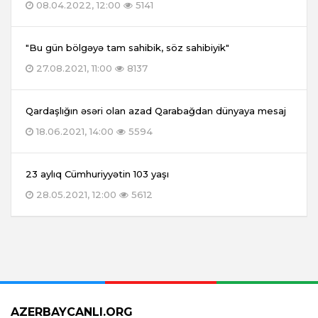
08.04.2022, 12:00
5141
"Bu gün bölgəyə tam sahibik, söz sahibiyik"
27.08.2021, 11:00
8137
Qardaşlığın əsəri olan azad Qarabağdan dünyaya mesaj
18.06.2021, 14:00
5594
23 aylıq Cümhuriyyətin 103 yaşı
28.05.2021, 12:00
5612
AZERBAYCANLI.ORG