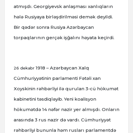
atmışdı.
Georgiyevsk anlaşması xanlıqların
hələ Rusiyaya birləşdirilməsi demək deyildi.
Bir qədər sonra Rusiya Azərbaycan
torpaqlarının gerçək işğalını həyata keçirdi.
1918 – Azərbaycan Xalq
26 dekabr
Cümhuriyyətinin parlamenti Fətəli xan
Xoyskinin rəhbərliyi ilə qurulan 3-cü hökumət
kabinetini təsdiqləyib.
Yeni koalisyon
hökumətdə 14 nəfər nazir yer almışdı. Onların
arasında 3 rus nazir də vardı.
Cümhuriyyət
rəhbərliyi bununla həm rusları parlamentdə