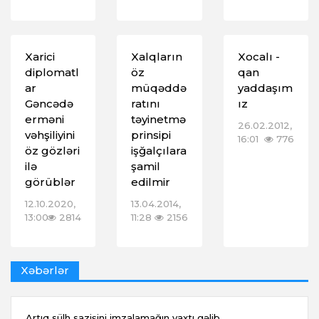
Xarici
Xalqların
Xocalı -
diplomatl
öz
qan
ar
müqəddə
yaddaşım
Gəncədə
ratını
ız
erməni
təyinetmə
26.02.2012,
vəhşiliyini
prinsipi
16:01
776
öz gözləri
işğalçılara
ilə
şamil
görüblər
edilmir
12.10.2020,
13.04.2014,
13:00
2814
11:28
2156
Xəbərlər
Artıq sülh sazişini imzalamağın vaxtı gəlib