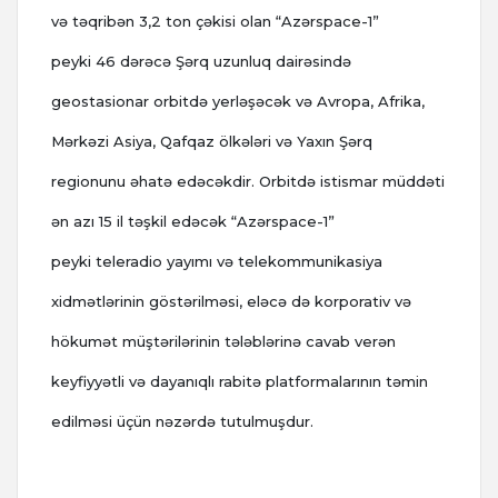
və təqribən 3,2 ton çəkisi olan “Azərspace-1”
peyki 46 dərəcə Şərq uzunluq dairəsində
geostasionar orbitdə yerləşəcək və Avropa, Afrika,
Mərkəzi Asiya, Qafqaz ölkələri və Yaxın Şərq
regionunu əhatə edəcəkdir. Orbitdə istismar müddəti
ən azı 15 il təşkil edəcək “Azərspace-1”
peyki teleradio yayımı və telekommunikasiya
xidmətlərinin göstərilməsi, eləcə də korporativ və
hökumət müştərilərinin tələblərinə cavab verən
keyfiyyətli və dayanıqlı rabitə platformalarının təmin
edilməsi üçün nəzərdə tutulmuşdur.