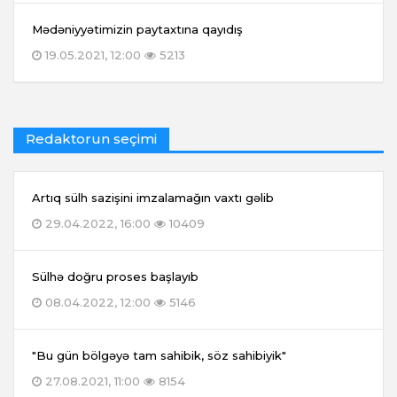
Mədəniyyətimizin paytaxtına qayıdış
19.05.2021, 12:00
5213
Redaktorun seçimi
Artıq sülh sazişini imzalamağın vaxtı gəlib
29.04.2022, 16:00
10409
Sülhə doğru proses başlayıb
08.04.2022, 12:00
5146
"Bu gün bölgəyə tam sahibik, söz sahibiyik"
27.08.2021, 11:00
8154