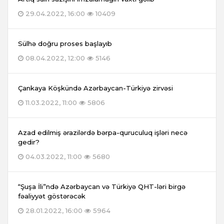
29.04.2022, 16:00
10409
Sülhə doğru proses başlayıb
08.04.2022, 12:00
5146
Çankaya Köşkündə Azərbaycan-Türkiyə zirvəsi
11.03.2022, 11:00
5806
Azad edilmiş ərazilərdə bərpa-quruculuq işləri necə
gedir?
04.03.2022, 11:00
5680
“Şuşa İli”ndə Azərbaycan və Türkiyə QHT-ləri birgə
fəaliyyət göstərəcək
28.01.2022, 16:00
5964