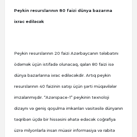
Peykin resurslarının 80 faizi dünya bazarına
ixrac ediləcək
Peykin resurslarının 20 faizi Azərbaycanın tələbatını
ödəmək üçün istifadə olunacaq, qalan 80 faizi isə
dünya bazarlarına ixrac ediləcəkdir. Artıq peykin
resurslarının 40 faizinin satışı üçün şərti müqavilələr
imzalanmışdır. “Azərspace-1” peykinin texnoloji
dizaynı və geniş qoşulma imkanları vasitəsilə dünyanın
təqribən üçdə bir hissəsini əhatə edəcək coğrafiya
üzrə milyonlarla insan müasir informasiya və rabitə