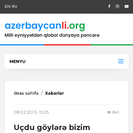
EN
RU
MENYU
Əsas səhifə
Xəbərlər
08.02.2013, 15:25
841
Uçdu göylərə bizim