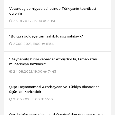
Vətəndaş cəmiyyəti sahəsində Türkiyənin təcrübəsi
öyrənilir
26.01.2022, 15:00
5851
"Bu gün bölgəyə tam sahibik, söz sahibiyik"
27.08.2021, 11:00
8154
"Beynəlxalq birliyi xəbərdar etmişdim ki, Ermənistan
müharibəyə hazırlaşır"
24.08.2021, 19:00
7443
Şuşa Bəyannaməsi Azərbaycan və Türkiyə diasporları
üçün Yol Xəritəsidir
21.06.2021, 11:00
5752
Qardaşlığın əsəri olan azad Qarabağdan dünyaya mesaj