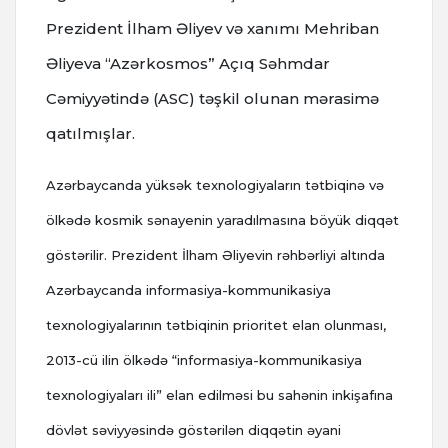
Prezident İlham Əliyev və xanımı Mehriban
Əliyeva “Azərkosmos” Açıq Səhmdar
Cəmiyyətində (ASC) təşkil olunan mərasimə
qatılmışlar.
Azərbaycanda yüksək texnologiyaların tətbiqinə və
ölkədə kosmik sənayenin yaradılmasına böyük diqqət
göstərilir. Prezident İlham Əliyevin rəhbərliyi altında
Azərbaycanda informasiya-kommunikasiya
texnologiyalarının tətbiqinin prioritet elan olunması,
2013-cü ilin ölkədə “informasiya-kommunikasiya
texnologiyaları ili” elan edilməsi bu sahənin inkişafına
dövlət səviyyəsində göstərilən diqqətin əyani