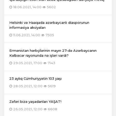
18.06.2021, 14:00
5602
Helsinki və Haaqada azərbaycanlı diasporunun
informasiya aksiyaları
11.06.2021, 14:00
7505
Ermənistan hərbçilərinin mayın 27-də Azərbaycanın
Kəlbəcər rayonunda nə işləri vardı?
29.05.2021, 17:00
7143
23 aylıq Cümhuriyyətin 103 yaşı
28.05.2021, 12:00
5619
Zəfəri bizə yaşadanları YAŞAT!
26.05.2021, 12:00
6608