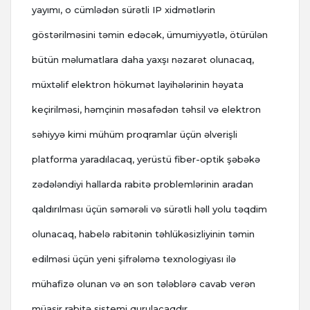
yayımı, o cümlədən sürətli IP xidmətlərin
göstərilməsini təmin edəcək, ümumiyyətlə, ötürülən
bütün məlumatlara daha yaxşı nəzarət olunacaq,
müxtəlif elektron hökumət layihələrinin həyata
keçirilməsi, həmçinin məsafədən təhsil və elektron
səhiyyə kimi mühüm proqramlar üçün əlverişli
platforma yaradılacaq, yerüstü fiber-optik şəbəkə
zədələndiyi hallarda rabitə problemlərinin aradan
qaldırılması üçün səmərəli və sürətli həll yolu təqdim
olunacaq, habelə rabitənin təhlükəsizliyinin təmin
edilməsi üçün yeni şifrələmə texnologiyası ilə
mühafizə olunan və ən son tələblərə cavab verən
müasir rabitə sistemi qurulacaqdır.