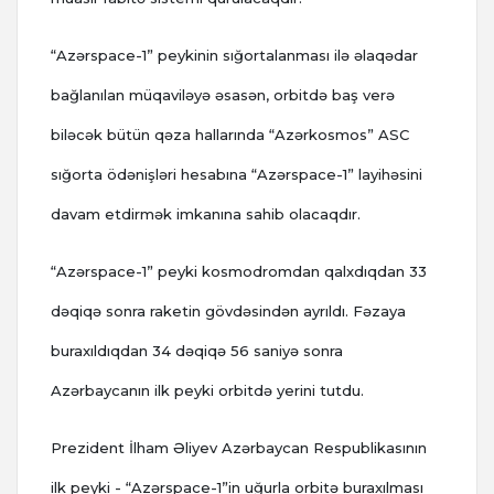
“Azərspace-1” peykinin sığortalanması ilə əlaqədar
bağlanılan müqaviləyə əsasən, orbitdə baş verə
biləcək bütün qəza hallarında “Azərkosmos” ASC
sığorta ödənişləri hesabına “Azərspace-1” layihəsini
davam etdirmək imkanına sahib olacaqdır.
“Azərspace-1” peyki kosmodromdan qalxdıqdan 33
dəqiqə sonra raketin gövdəsindən ayrıldı. Fəzaya
buraxıldıqdan 34 dəqiqə 56 saniyə sonra
Azərbaycanın ilk peyki orbitdə yerini tutdu.
Prezident İlham Əliyev Azərbaycan Respublikasının
ilk peyki - “Azərspace-1”in uğurla orbitə buraxılması