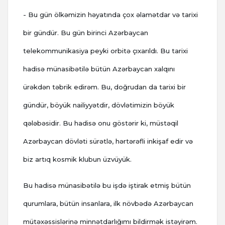
- Bu gün ölkəmizin həyatında çox əlamətdar və tarixi
bir gündür. Bu gün birinci Azərbaycan
telekommunikasiya peyki orbitə çıxarıldı. Bu tarixi
hadisə münasibətilə bütün Azərbaycan xalqını
ürəkdən təbrik edirəm. Bu, doğrudan da tarixi bir
gündür, böyük nailiyyətdir, dövlətimizin böyük
qələbəsidir. Bu hadisə onu göstərir ki, müstəqil
Azərbaycan dövləti sürətlə, hərtərəfli inkişaf edir və
biz artıq kosmik klubun üzvüyük.
Bu hadisə münasibətilə bu işdə iştirak etmiş bütün
qurumlara, bütün insanlara, ilk növbədə Azərbaycan
mütəxəssislərinə minnətdarlığımı bildirmək istəyirəm.