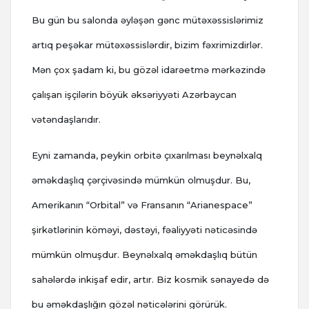
Bu gün bu salonda əyləşən gənc mütəxəssislərimiz
artıq peşəkar mütəxəssislərdir, bizim fəxrimizdirlər.
Mən çox şadam ki, bu gözəl idarəetmə mərkəzində
çalışan işçilərin böyük əksəriyyəti Azərbaycan
vətəndaşlarıdır.
Eyni zamanda, peykin orbitə çıxarılması beynəlxalq
əməkdaşlıq çərçivəsində mümkün olmuşdur. Bu,
Amerikanın “Orbital” və Fransanın “Arianespace”
şirkətlərinin köməyi, dəstəyi, fəaliyyəti nəticəsində
mümkün olmuşdur. Beynəlxalq əməkdaşlıq bütün
sahələrdə inkişaf edir, artır. Biz kosmik sənayedə də
bu əməkdaşlığın gözəl nəticələrini görürük.