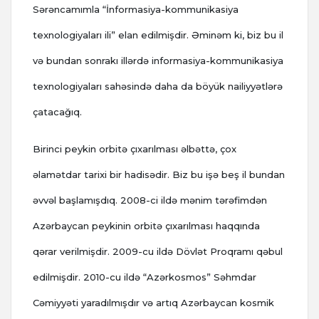
Sərəncamımla “İnformasiya-kommunikasiya
texnologiyaları ili” elan edilmişdir. Əminəm ki, biz bu il
və bundan sonrakı illərdə informasiya-kommunikasiya
texnologiyaları sahəsində daha da böyük nailiyyətlərə
çatacağıq.
Birinci peykin orbitə çıxarılması əlbəttə, çox
əlamətdar tarixi bir hadisədir. Biz bu işə beş il bundan
əvvəl başlamışdıq. 2008-ci ildə mənim tərəfimdən
Azərbaycan peykinin orbitə çıxarılması haqqında
qərar verilmişdir. 2009-cu ildə Dövlət Proqramı qəbul
edilmişdir. 2010-cu ildə “Azərkosmos” Səhmdar
Cəmiyyəti yaradılmışdır və artıq Azərbaycan kosmik