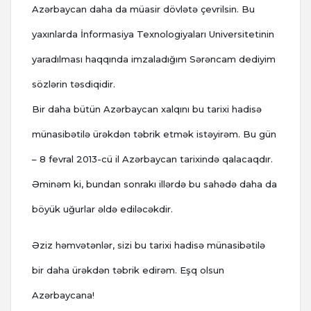
Azərbaycan daha da müasir dövlətə çevrilsin. Bu
yaxınlarda İnformasiya Texnologiyaları Universitetinin
yaradılması haqqında imzaladığım Sərəncam dediyim
sözlərin təsdiqidir.
Bir daha bütün Azərbaycan xalqını bu tarixi hadisə
münasibətilə ürəkdən təbrik etmək istəyirəm. Bu gün
– 8 fevral 2013-cü il Azərbaycan tarixində qalacaqdır.
Əminəm ki, bundan sonrakı illərdə bu sahədə daha da
böyük uğurlar əldə ediləcəkdir.
Əziz həmvətənlər, sizi bu tarixi hadisə münasibətilə
bir daha ürəkdən təbrik edirəm. Eşq olsun
Azərbaycana!