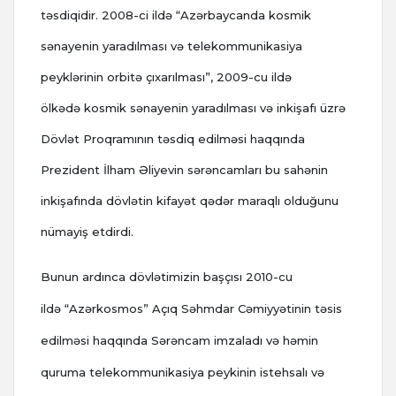
təsdiqidir. 2008-ci ildə “Azərbaycanda kosmik
sənayenin yaradılması və telekommunikasiya
peyklərinin orbitə çıxarılması”, 2009-cu ildə
ölkədə kosmik sənayenin yaradılması və inkişafı üzrə
Dövlət Proqramının təsdiq edilməsi haqqında
Prezident İlham Əliyevin sərəncamları bu sahənin
inkişafında dövlətin kifayət qədər maraqlı olduğunu
nümayiş etdirdi.
Bunun ardınca dövlətimizin başçısı 2010-cu
ildə “Azərkosmos” Açıq Səhmdar Cəmiyyətinin təsis
edilməsi haqqında Sərəncam imzaladı və həmin
quruma telekommunikasiya peykinin istehsalı və