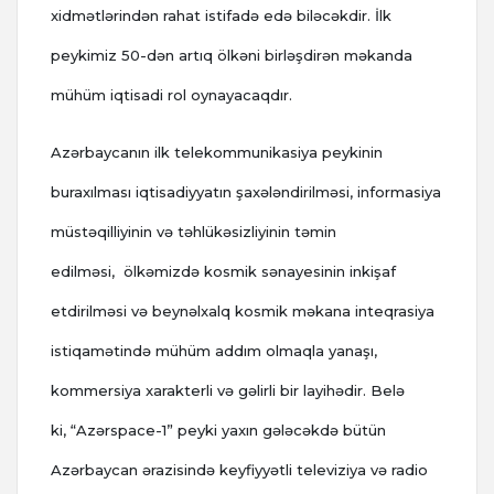
xidmətlərindən rahat istifadə edə biləcəkdir. İlk
peykimiz 50-dən artıq ölkəni birləşdirən məkanda
mühüm iqtisadi rol oynayacaqdır.
Azərbaycanın ilk telekommunikasiya peykinin
buraxılması iqtisadiyyatın şaxələndirilməsi, informasiya
müstəqilliyinin və təhlükəsizliyinin təmin
edilməsi, ölkəmizdə kosmik sənayesinin inkişaf
etdirilməsi və beynəlxalq kosmik məkana inteqrasiya
istiqamətində mühüm addım olmaqla yanaşı,
kommersiya xarakterli və gəlirli bir layihədir. Belə
ki, “Azərspace-1” peyki yaxın gələcəkdə bütün
Azərbaycan ərazisində keyfiyyətli televiziya və radio