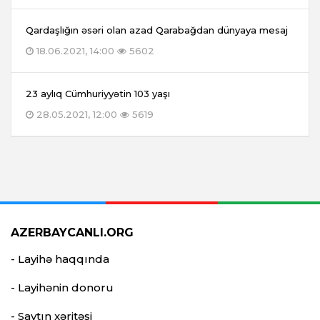
Qardaşlığın əsəri olan azad Qarabağdan dünyaya mesaj
18.06.2021, 14:00
5602
23 aylıq Cümhuriyyətin 103 yaşı
28.05.2021, 12:00
5619
AZERBAYCANLI.ORG
- Layihə haqqında
- Layihənin donoru
- Saytın xəritəsi