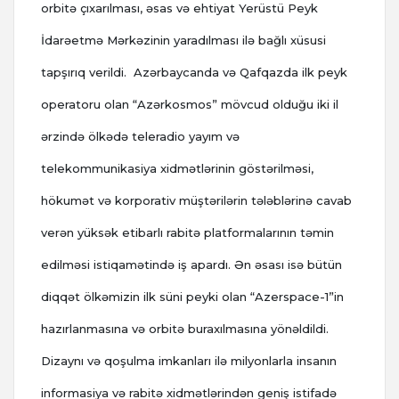
orbitə çıxarılması, əsas və ehtiyat Yerüstü Peyk
İdarəetmə Mərkəzinin yaradılması ilə bağlı xüsusi
tapşırıq verildi. Azərbaycanda və Qafqazda ilk peyk
operatoru olan “Azərkosmos” mövcud olduğu iki il
ərzində ölkədə teleradio yayım və
telekommunikasiya xidmətlərinin göstərilməsi,
hökumət və korporativ müştərilərin tələblərinə cavab
verən yüksək etibarlı rabitə platformalarının təmin
edilməsi istiqamətində iş apardı. Ən əsası isə bütün
diqqət ölkəmizin ilk süni peyki olan “Azerspace-1”in
hazırlanmasına və orbitə buraxılmasına yönəldildi.
Dizaynı və qoşulma imkanları ilə milyonlarla insanın
informasiya və rabitə xidmətlərindən geniş istifadə