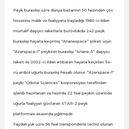
Peyk buraxılışı üzrə dünya bazarının 50 faizindən çox
hissəsinə malik və fəaliyyətə başladığı 1980-ci ildən
müxtəlif daşıyıcı raketlərlə bütövlükdə 242 peyk
buraxılışı həyata keçirmiş “Arianespace” şirkəti üçün
“Azərspace-1” peykinin buraxılışı “Ariane-5” daşıyıcı
raketi ilə 2002-ci ildən etibarən həyata keçirilən 54-
cü ardıcıl uğurlu buraxılış hesab olunur. “Azərspace-1”
peyki “Orbital Sciences” korporasiyası tərəfindən
işlənib hazırlanan və hazırda 22 fəal peykin üzərində
uğurla fəaliyyət göstərən STAR-2 peyk
platforması əsasında yığılmışdır.
Faydalı yük üzrə 36 fəal transponderlə təchiz olunan