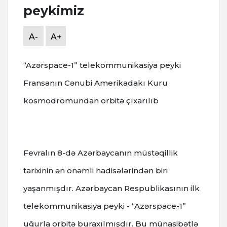
peykimiz
A-
A+
“Azərspace-1” telekommunikasiya peyki
Fransanın Cənubi Amerikadakı Kuru
kosmodromundan orbitə çıxarılıb
Fevralın 8-də Azərbaycanın müstəqillik
tarixinin ən önəmli hadisələrindən biri
yaşanmışdır. Azərbaycan Respublikasının ilk
telekommunikasiya peyki - “Azərspace-1”
uğurla orbitə buraxılmışdır. Bu münasibətlə