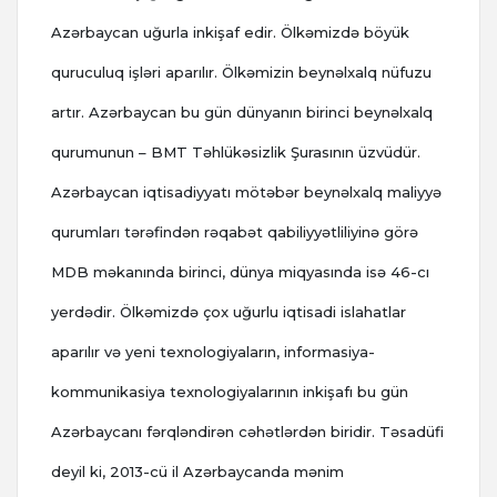
Azərbaycan uğurla inkişaf edir. Ölkəmizdə böyük
quruculuq işləri aparılır. Ölkəmizin beynəlxalq nüfuzu
artır. Azərbaycan bu gün dünyanın birinci beynəlxalq
qurumunun – BMT Təhlükəsizlik Şurasının üzvüdür.
Azərbaycan iqtisadiyyatı mötəbər beynəlxalq maliyyə
qurumları tərəfindən rəqabət qabiliyyətliliyinə görə
MDB məkanında birinci, dünya miqyasında isə 46-cı
yerdədir. Ölkəmizdə çox uğurlu iqtisadi islahatlar
aparılır və yeni texnologiyaların, informasiya-
kommunikasiya texnologiyalarının inkişafı bu gün
Azərbaycanı fərqləndirən cəhətlərdən biridir. Təsadüfi
deyil ki, 2013-cü il Azərbaycanda mənim