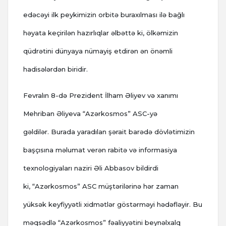
edəcəyi ilk peykimizin orbitə buraxılması ilə bağlı
həyata keçirilən hazırlıqlar əlbəttə ki, ölkəmizin
qüdrətini dünyaya nümayiş etdirən ən önəmli
hadisələrdən biridir.
Fevralın 8-də Prezident İlham Əliyev və xanımı
Mehriban Əliyeva “Azərkosmos” ASC-yə
gəldilər. Burada yaradılan şərait barədə dövlətimizin
başçısına məlumat verən rabitə və informasiya
texnologiyaları naziri Əli Abbasov bildirdi
ki, “Azərkosmos” ASC müştərilərinə hər zaman
yüksək keyfiyyətli xidmətlər göstərməyi hədəfləyir. Bu
məqsədlə “Azərkosmos” fəaliyyətini beynəlxalq