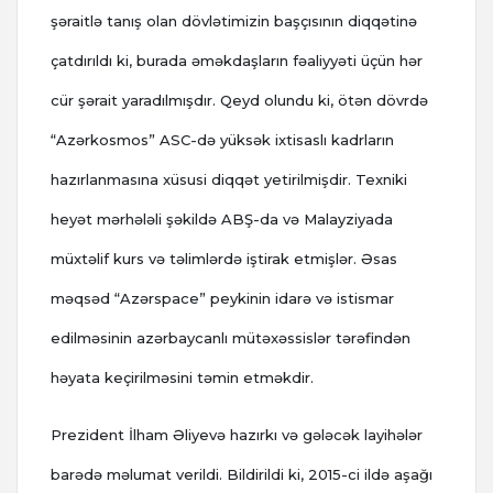
şəraitlə tanış olan dövlətimizin başçısının diqqətinə
çatdırıldı ki, burada əməkdaşların fəaliyyəti üçün hər
cür şərait yaradılmışdır. Qeyd olundu ki, ötən dövrdə
“Azərkosmos” ASC-də yüksək ixtisaslı kadrların
hazırlanmasına xüsusi diqqət yetirilmişdir. Texniki
heyət mərhələli şəkildə ABŞ-da və Malayziyada
müxtəlif kurs və təlimlərdə iştirak etmişlər. Əsas
məqsəd “Azərspace” peykinin idarə və istismar
edilməsinin azərbaycanlı mütəxəssislər tərəfindən
həyata keçirilməsini təmin etməkdir.
Prezident İlham Əliyevə hazırkı və gələcək layihələr
barədə məlumat verildi. Bildirildi ki, 2015-ci ildə aşağı