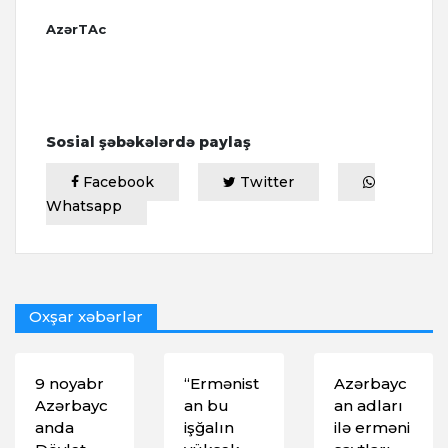
AzərTAc
Sosial şəbəkələrdə paylaş
Facebook
Twitter
Whatsapp
Oxşar xəbərlər
9 noyabr
“Ermənist
Azərbayc
Azərbayc
an bu
an adları
anda
işğalın
ilə erməni