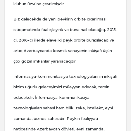
klubun üzvünə çevrilmişdir.
Biz gələcəkdə də yeni peyki
rin orbitə çıxarılması
istiqamətində fəal işləyirik və buna nail olacağıq. 2015-
ci, 2016-cı illərdə əlavə iki peyk orbitə buraxılacaq və
artıq Azərbaycanda kosmik sənayenin inkişafı üçün
çox gözəl imkanlar yaranacaqdır.
İnformasiya-kommunikasiya texnologiyalarının inkişafı
bizim uğurlu gələcəyimizi müəyyən edəcək, təmin
edəcəkdir. İnformasiya-kommunikasiya
texnologiyaları sahəsi həm bilik, zəka, intellekt, eyni
zamanda, biznes sahəsidir. Peykin fəaliyyəti
nəticəsində Azərbaycan dövləti, eyni zamanda,