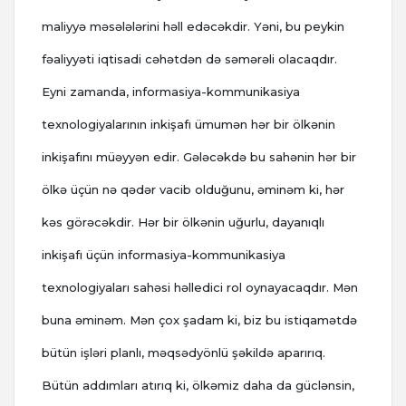
maliyyə məsələlərini həll edəcəkdir. Yəni, bu peykin
fəaliyyəti iqtisadi cəhətdən də səmərəli olacaqdır.
Eyni zamanda, informasiya-kommunikasiya
texnologiyalarının inkişafı ümumən hər bir ölkənin
inkişafını müəyyən edir. Gələcəkdə bu sahənin hər bir
ölkə üçün nə qədər vacib olduğunu, əminəm ki, hər
kəs görəcəkdir. Hər bir ölkənin uğurlu, dayanıqlı
inkişafı üçün informasiya-kommunikasiya
texnologiyaları sahəsi həlledici rol oynayacaqdır. Mən
buna əminəm. Mən çox şadam ki, biz bu istiqamətdə
bütün işləri planlı, məqsədyönlü şəkildə aparırıq.
Bütün addımları atırıq ki, ölkəmiz daha da güclənsin,