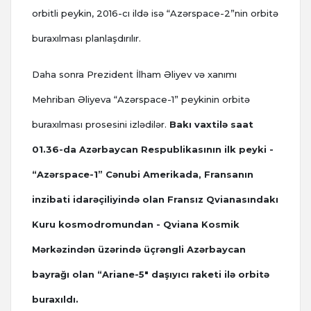
orbitli peykin, 2016-cı ildə isə “Azərspace-2”nin orbitə
buraxılması planlaşdırılır.
Daha sonra Prezident İlham Əliyev və xanımı
Mehriban Əliyeva “Azərspace-1” peykinin orbitə
buraxılması prosesini izlədilər.
Bakı vaxtilə saat
01.36-da Azərbaycan Respublikasının ilk peyki -
“Azərspace-1” Cənubi Amerikada, Fransanın
inzibati idarəçiliyində olan Fransız Qvianasındakı
Kuru kosmodromundan - Qviana Kosmik
Mərkəzindən üzərində üçrəngli Azərbaycan
bayrağı olan “Ariane-5″ daşıyıcı raketi ilə orbitə
buraxıldı.