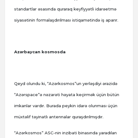
standartlar əsasında quraraq keyfiyyətli idarəetmə
siyasətinin formalaşdırılması istiqamətində iş aparır.
Azərbaycan kosmosda
Qeyd olundu ki, “Azərkosmos”un yerləşdiyi ərazidə
“Azərspace”ə nəzarəti həyata keçirmək üçün bütün
imkanlar vardır. Burada peykin idarə olunması üçün
müxtəlif təyinatlı antennalar quraşdırılmışdır.
“Azərkosmos” ASC-nin inzibati binasında yaradılan