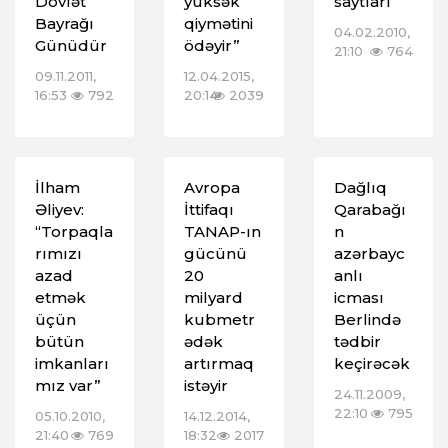
Dövlət
yüksək
saytları
Bayrağı
qiymətini
04.02.2010,
Günüdür
ödəyir”
21:10
764
09.11.2011,
12.04.2015,
16:53
792
20:14
2039
İlham
Avropa
Dağlıq
Əliyev:
İttifaqı
Qarabağı
“Torpaqla
TANAP-ın
n
rımızı
gücünü
azərbayc
azad
20
anlı
etmək
milyard
icması
üçün
kubmetr
Berlində
bütün
ədək
tədbir
imkanları
artırmaq
keçirəcək
mız var”
istəyir
24.11.2009,
22:10
795
05.10.2010,
14.12.2014,
21:40
769
18:32
2017