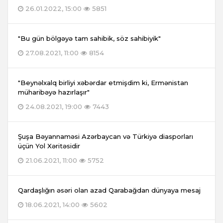
26.01.2022, 15:00
5851
"Bu gün bölgəyə tam sahibik, söz sahibiyik"
27.08.2021, 11:00
8154
"Beynəlxalq birliyi xəbərdar etmişdim ki, Ermənistan
müharibəyə hazırlaşır"
24.08.2021, 19:00
7443
Şuşa Bəyannaməsi Azərbaycan və Türkiyə diasporları
üçün Yol Xəritəsidir
21.06.2021, 11:00
5752
Qardaşlığın əsəri olan azad Qarabağdan dünyaya mesaj
18.06.2021, 14:00
5602