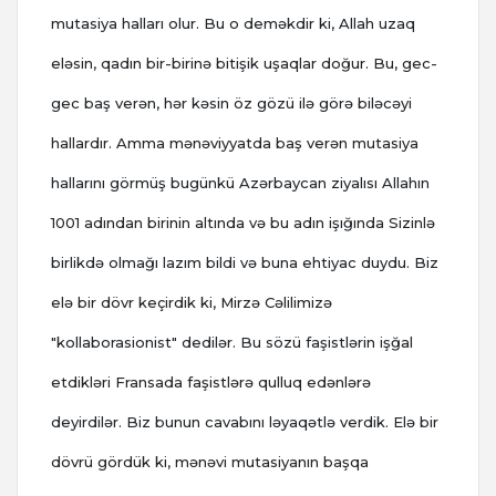
mutasiya halları olur. Bu o deməkdir ki, Allah uzaq
eləsin, qadın bir-birinə bitişik uşaqlar doğur. Bu, gec-
gec baş verən, hər kəsin öz gözü ilə görə biləcəyi
hallardır. Amma mənəviyyatda baş verən mutasiya
hallarını görmüş bugünkü Azərbaycan ziyalısı Allahın
1001 adından birinin altında və bu adın işığında Sizinlə
birlikdə olmağı lazım bildi və buna ehtiyac duydu. Biz
elə bir dövr keçirdik ki, Mirzə Cəlilimizə
"kollaborasionist" dedilər. Bu sözü faşistlərin işğal
etdikləri Fransada faşistlərə qulluq edənlərə
deyirdilər. Biz bunun cavabını ləyaqətlə verdik. Elə bir
dövrü gördük ki, mənəvi mutasiyanın başqa