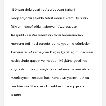
“Böhtan dolu əsəri ilə Azərbaycan tarixini
məqsədyönlü şəkildə təhrif edən Əkrəm Əylislinin
(Əkrəm Nəcəf oğlu Naibovun) Azərbaycan
Respublikası Prezidentinin fərdi təqaüdündən
məhrum edilməsi barədə ictimaiyyətin, o cümlədən
Ermənistan–Azərbaycan Dağlıq Qarabağ münaqişəsi
nəticəsində qaçqın və məcburi köçkünə çevrilmiş
soydaşlarımızın çoxsaylı müraciətlərini nəzərə alaraq,
Azərbaycan Respublikası Konstitusiyasının 109-cu
maddəsinin 32-ci bəndini rəhbər tutaraq qərara
alıram: