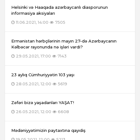
Helsinki və Haaqada azərbaycanlı diasporunun
informasiya aksiyaları
11.06.2021, 14:00
7505
Ermənistan hərbçilərinin mayın 27-də Azərbaycanın
Kəlbəcər rayonunda nə işləri vardı?
29.05.2021, 17:00
7143
23 aylıq Cümhuriyyətin 103 yaşı
28.05.2021, 12:00
5619
Zəfəri bizə yaşadanları YAŞAT!
26.05.2021, 12:00
6608
Mədəniyyətimizin paytaxtına qayıdış
19.05.2021, 12:00
5213