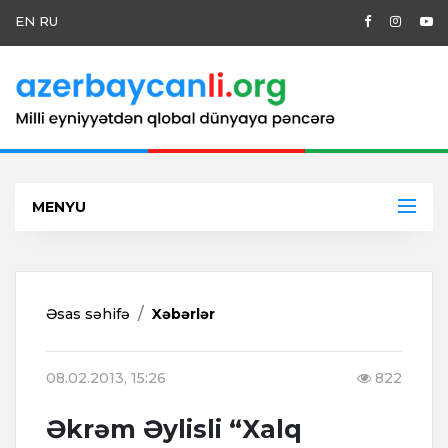
EN
RU
MENYU
Əsas səhifə
Xəbərlər
08.02.2013, 15:26
822
Əkrəm Əylisli “Xalq