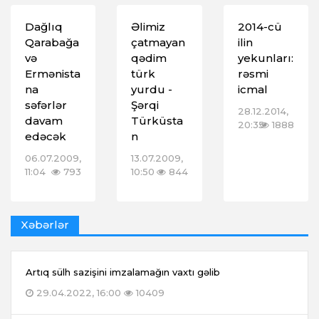
Dağlıq
Əlimiz
2014-cü
Qarabağa
çatmayan
ilin
və
qədim
yekunları:
Ermənista
türk
rəsmi
na
yurdu -
icmal
səfərlər
Şərqi
28.12.2014,
davam
Türküsta
20:35
1888
edəcək
n
06.07.2009,
13.07.2009,
11:04
793
10:50
844
Xəbərlər
Artıq sülh sazişini imzalamağın vaxtı gəlib
29.04.2022, 16:00
10409