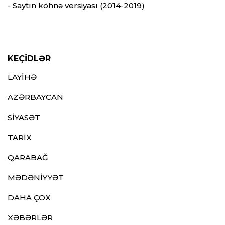
- Saytın köhnə versiyası (2014-2019)
KEÇİDLƏR
LAYİHƏ
AZƏRBAYCAN
SİYASƏT
TARİX
QARABAĞ
MƏDƏNİYYƏT
DAHA ÇOX
XƏBƏRLƏR