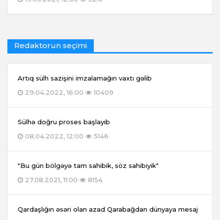
Redaktorun seçimi
Artıq sülh sazişini imzalamağın vaxtı gəlib
29.04.2022, 16:00
10409
Sülhə doğru proses başlayıb
08.04.2022, 12:00
5146
"Bu gün bölgəyə tam sahibik, söz sahibiyik"
27.08.2021, 11:00
8154
Qardaşlığın əsəri olan azad Qarabağdan dünyaya mesaj