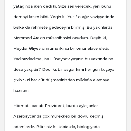
yatağında ikən dedi ki, Sizə səs verəcək, yəni bunu
deməyi lazım bildi. Yəqin ki, Yusif o ağır vəziyyətində
bəlkə də rəhmətə gedəcəyini bilirmiş. Bu yaxınlarda
Məmməd Arazın müsahibəsini oxudum. Deyib ki,
Heydər Əliyev ömrümə ikinci bir ömür əlavə elədi.
Yadınızdadırsa, İsa Hüseynov yaşının bu vaxtında nə
desə yaxşıdır? Dedi ki, bir əsgər kimi hər gün küçəyə
çıxıb Sizi hər cür düşməninizdən müdafiə eləməyə
hazıram.
Hörmətli cənab Prezident, burda əyləşənlər
Azərbaycanda çox mürəkkəb bir dövrü keçmiş
adamlardır. Bilirsiniz ki, təbiətdə, biologiyada