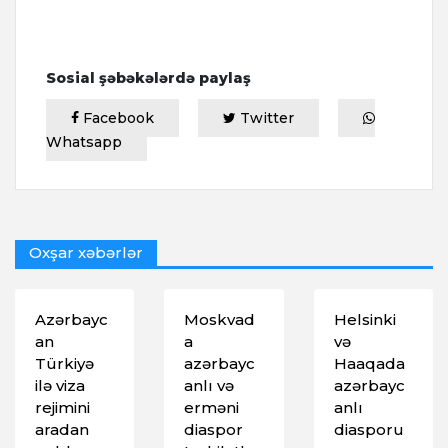
Sosial şəbəkələrdə paylaş
Facebook
Twitter
Whatsapp
Oxşar xəbərlər
Azərbayc
Moskvad
Helsinki
an
a
və
Türkiyə
azərbayc
Haaqada
ilə viza
anlı və
azərbayc
rejimini
erməni
anlı
aradan
diaspor
diasporu