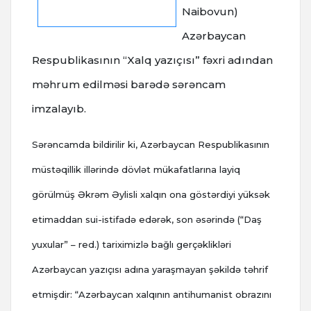
Naibovun)
Azərbaycan
Respublikasının “Xalq yazıçısı” fəxri adından
məhrum edilməsi barədə sərəncam
imzalayıb.
Sərəncamda bildirilir ki, Azərbaycan Respublikasının
müstəqillik illərində dövlət mükafatlarına layiq
görülmüş Əkrəm Əylisli xalqın ona göstərdiyi yüksək
etimaddan sui-istifadə edərək, son əsərində (“Daş
yuxular” – red.) tariximizlə bağlı gerçəklikləri
Azərbaycan yazıçısı adına yaraşmayan şəkildə təhrif
etmişdir: “Azərbaycan xalqının antihumanist obrazını