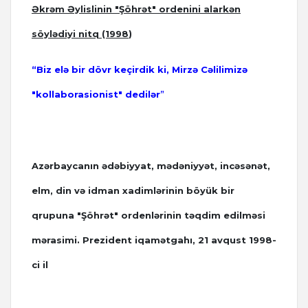
Əkrəm Əylislinin "Şöhrət" ordenini alarkən
söylədiyi nitq (1998
)
“Biz elə bir dövr keçirdik ki, Mirzə Cəlilimizə
"kollaborasionist" dedilər
”
Azərbaycanın ədəbiyyat, mədəniyyət, incəsənət,
elm, din və idman xadimlərinin böyük bir
qrupuna "Şöhrət" ordenlərinin təqdim edilməsi
mərasimi.
Prezident iqamətgahı, 21 avqust 1998-
ci il