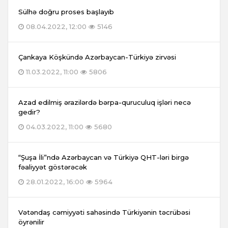
Sülhə doğru proses başlayıb
08.04.2022, 12:00
5146
Çankaya Köşkündə Azərbaycan-Türkiyə zirvəsi
11.03.2022, 11:00
5806
Azad edilmiş ərazilərdə bərpa-quruculuq işləri necə
gedir?
04.03.2022, 11:00
5680
“Şuşa İli”ndə Azərbaycan və Türkiyə QHT-ləri birgə
fəaliyyət göstərəcək
28.01.2022, 16:00
5964
Vətəndaş cəmiyyəti sahəsində Türkiyənin təcrübəsi
öyrənilir