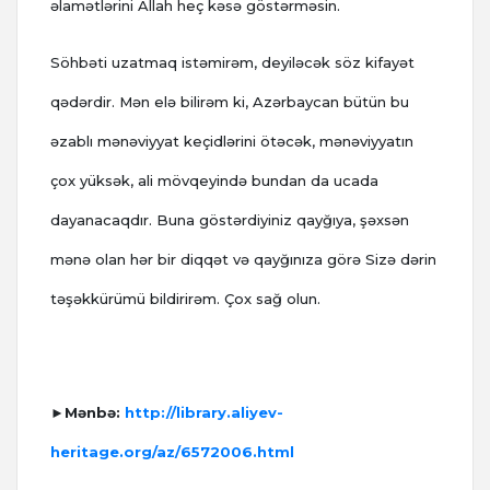
əlamətlərini Allah heç kəsə göstərməsin.
Söhbəti uzatmaq istəmirəm, deyiləcək söz kifayət
qədərdir. Mən elə bilirəm ki, Azərbaycan bütün bu
əzablı mənəviyyat keçidlərini ötəcək, mənəviyyatın
çox yüksək, ali mövqeyində bundan da ucada
dayanacaqdır. Buna göstərdiyiniz qayğıya, şəxsən
mənə olan hər bir diqqət və qayğınıza görə Sizə dərin
təşəkkürümü bildirirəm. Çox sağ olun.
►Mənbə:
http://library.aliyev-
heritage.org/az/6572006.html