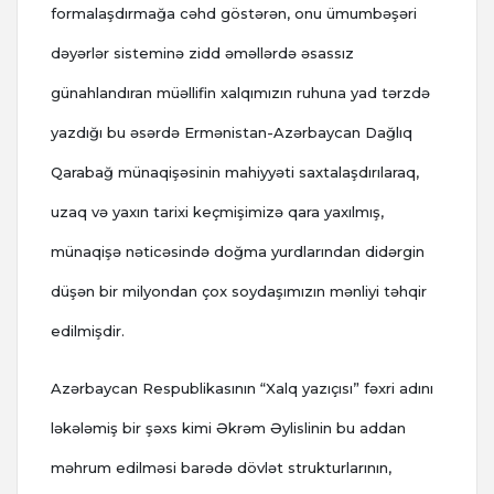
formalaşdırmağa cəhd göstərən, onu ümumbəşəri
dəyərlər sisteminə zidd əməllərdə əsassız
günahlandıran müəllifin xalqımızın ruhuna yad tərzdə
yazdığı bu əsərdə Ermənistan-Azərbaycan Dağlıq
Qarabağ münaqişəsinin mahiyyəti saxtalaşdırılaraq,
uzaq və yaxın tarixi keçmişimizə qara yaxılmış,
münaqişə nəticəsində doğma yurdlarından didərgin
düşən bir milyondan çox soydaşımızın mənliyi təhqir
edilmişdir.
Azərbaycan Respublikasının “Xalq yazıçısı” fəxri adını
ləkələmiş bir şəxs kimi Əkrəm Əylislinin bu addan
məhrum edilməsi barədə dövlət strukturlarının,