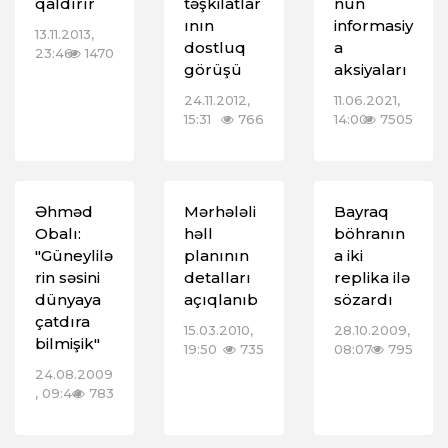
qaldırır
təşkilatlar
nun
ının
informasiy
13.11.2013,
dostluq
a
23:46
1470
görüşü
aksiyaları
24.11.2012,
11.06.2021,
15:31
766
14:00
7505
Əhməd
Mərhələli
Bayraq
Obalı:
həll
böhranın
"Güneylilə
planının
a iki
rin səsini
detalları
replika ilə
dünyaya
açıqlanıb
sözardı
çatdıra
15.03.2010,
28.10.2009,
bilmişik"
19:50
735
08:07
795
24.08.2009
, 09:44
783