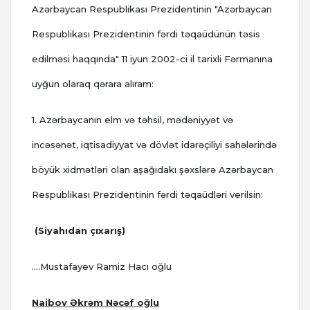
Azərbaycan Respublikası Prezidentinin "Azərbaycan
Respublikası Prezidentinin fərdi təqaüdünün təsis
edilməsi haqqında" 11 iyun 2002-ci il tarixli Fərmanına
uyğun olaraq qərara alıram:
1. Azərbaycanın elm və təhsil, mədəniyyət və
incəsənət, iqtisadiyyat və dövlət idarəçiliyi sahələrində
böyük xidmətləri olan aşağıdakı şəxslərə Azərbaycan
Respublikası Prezidentinin fərdi təqaüdləri verilsin:
(Siyahıdan çıxarış)
....Mustafayev Ramiz Hacı oğlu
Naibov Əkrəm Nəcəf oğlu