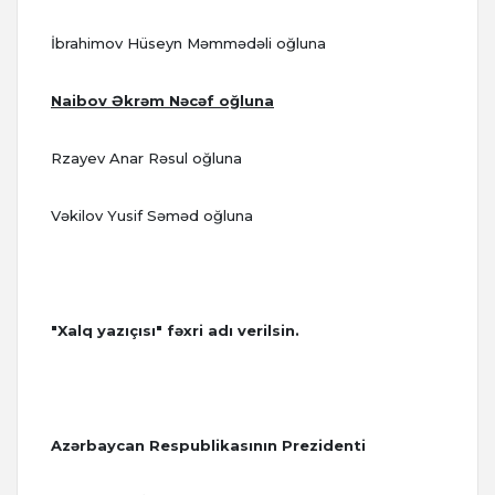
İbrahimov Hüseyn Məmmədəli oğluna
Naibov Əkrəm Nəcəf oğluna
Rzayev Anar Rəsul oğluna
Vəkilov Yusif Səməd oğluna
"Xalq yazıçısı" fəxri adı verilsin.
Azərbaycan Respublikasının Prezidenti