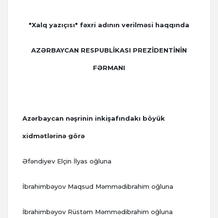
"Xalq yazıçısı" fəxri adının verilməsi haqqında
AZƏRBAYCAN RESPUBLİKASI PREZİDENTİNİN
FƏRMANI
Azərbaycan nəşrinin inkişafındakı böyük
xidmətlərinə görə
Əfəndiyev Elçin İlyas oğluna
İbrahimbəyov Maqsud Məmmədibrahim oğluna
İbrahimbəyov Rüstəm Məmmədibrahim oğluna