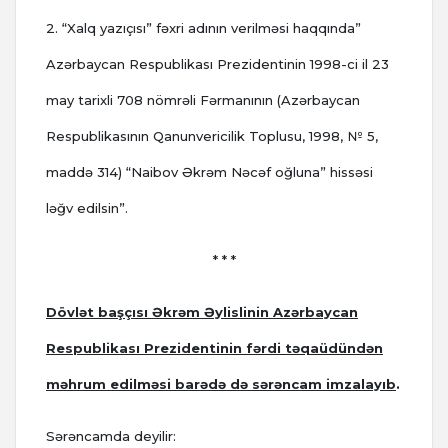
2. “Xalq yazıçısı” fəxri adının verilməsi haqqında”
Azərbaycan Respublikası Prezidentinin 1998-ci il 23
may tarixli 708 nömrəli Fərmanının (Azərbaycan
Respublikasının Qanunvericilik Toplusu, 1998, № 5,
maddə 314) “Naibov Əkrəm Nəcəf oğluna” hissəsi
ləğv edilsin”.
* * *
Dövlət başçısı Əkrəm Əylislinin Azərbaycan
Respublikası Prezidentinin fərdi təqaüdündən
məhrum edilməsi barədə də sərəncam imzalayıb
.
Sərəncamda deyilir: