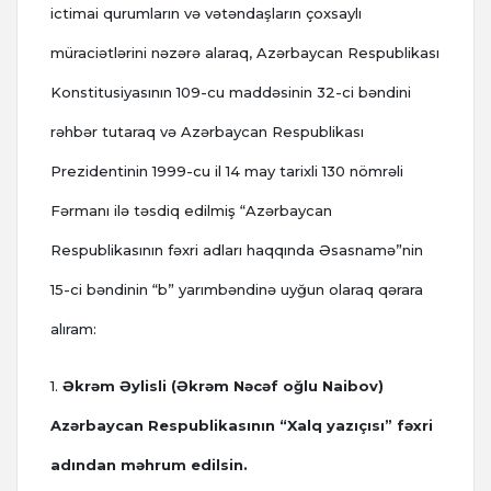
ictimai qurumların və vətəndaşların çoxsaylı
müraciətlərini nəzərə alaraq, Azərbaycan Respublikası
Konstitusiyasının 109-cu maddəsinin 32-ci bəndini
rəhbər tutaraq və Azərbaycan Respublikası
Prezidentinin 1999-cu il 14 may tarixli 130 nömrəli
Fərmanı ilə təsdiq edilmiş “Azərbaycan
Respublikasının fəxri adları haqqında Əsasnamə”nin
15-ci bəndinin “b” yarımbəndinə uyğun olaraq qərara
alıram:
1.
Əkrəm Əylisli (Əkrəm Nəcəf oğlu Naibov)
Azərbaycan Respublikasının “Xalq yazıçısı” fəxri
adından məhrum edilsin.