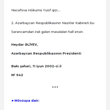
Nəcəfova Hökumə Yusif qızı....
2. Azərbaycan Respublikasının Nazirlər Kabineti bu
Sərəncamdan irəli gələn məsələləri həll etsin.
Heydər ƏLİYEV,
Azərbaycan Respublikasının Prezidenti
Bakı şəhəri, 11 iyun 2002-ci il
№ 942
* * *
►Mövzuya dair: