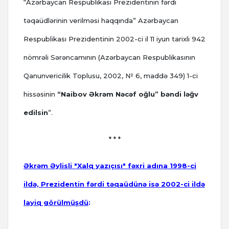
“Azərbaycan Respublikası Prezidentinin fərdi
təqaüdlərinin verilməsi haqqında” Azərbaycan
Respublikası Prezidentinin 2002-ci il 11 iyun tarixli 942
nömrəli Sərəncamının (Azərbaycan Respublikasının
Qanunvericilik Toplusu, 2002, № 6, maddə 349) 1-ci
hissəsinin
“Naibov Əkrəm Nəcəf oğlu” bəndi ləğv
edilsin
”.
* * *
Əkrəm Əylisli "Xalq yazıçısı" fəxri adına 1998-ci
ildə, Prezidentin fərdi təqaüdünə isə 2002-ci ildə
layiq görülmüşdü
: