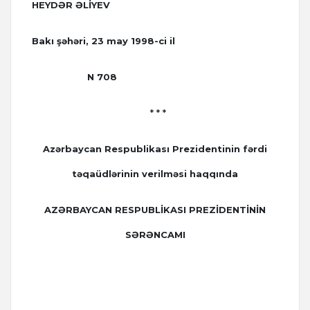
HEYDƏR ƏLİYEV
Bakı şəhəri, 23 may 1998-ci il
N 708
* * *
Azərbaycan Respublikası Prezidentinin fərdi
təqaüdlərinin verilməsi haqqında
AZƏRBAYCAN RESPUBLİKASI PREZİDENTİNİN
SƏRƏNCAMI