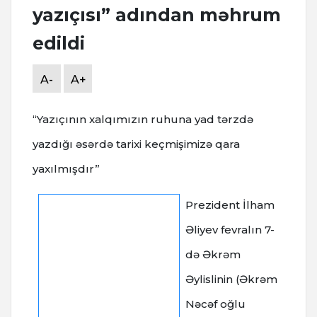
yazıçısı” adından məhrum
edildi
A-
A+
“Yazıçının xalqımızın ruhuna yad tərzdə
yazdığı əsərdə tarixi keçmişimizə qara
yaxılmışdır”
Prezident İlham
Əliyev fevralın 7-
də Əkrəm
Əylislinin (Əkrəm
Nəcəf oğlu