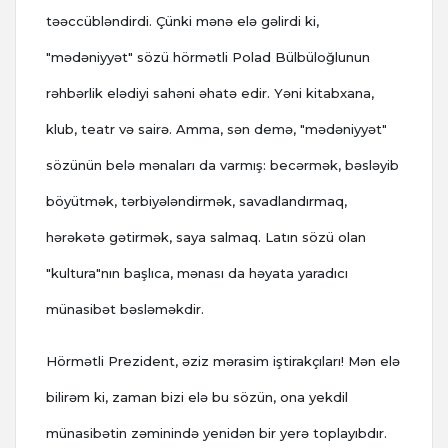
təəccübləndirdi. Çünki mənə elə gəlirdi ki,
"mədəniyyət" sözü hörmətli Polad Bülbüloğlunun
rəhbərlik elədiyi sahəni əhatə edir. Yəni kitabxana,
klub, teatr və sairə. Amma, sən demə, "mədəniyyət"
sözünün belə mənaları da varmış: becərmək, bəsləyib
böyütmək, tərbiyələndirmək, savadlandırmaq,
hərəkətə gətirmək, saya salmaq. Latın sözü olan
"kultura"nın başlıca, mənası da həyata yaradıcı
münasibət bəsləməkdir.
Hörmətli Prezident, əziz mərasim iştirakçıları! Mən elə
bilirəm ki, zaman bizi elə bu sözün, ona yekdil
münasibətin zəminində yenidən bir yerə toplayıbdır.