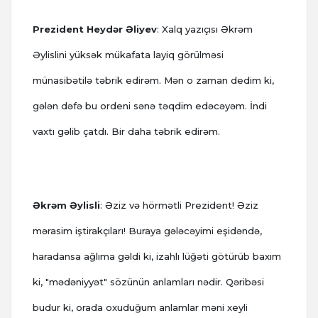
Prezident Heydər Əliyev
: Xalq yazıçısı Əkrəm
Əylislini yüksək mükafata layiq görülməsi
münasibətilə təbrik edirəm. Mən o zaman dedim ki,
gələn dəfə bu ordeni sənə təqdim edəcəyəm. İndi
vaxtı gəlib çatdı. Bir daha təbrik edirəm.
Əkrəm Əylisli
: Əziz və hörmətli Prezident! Əziz
mərasim iştirakçıları!
Buraya gələcəyimi eşidəndə,
haradansa ağlıma gəldi ki, izahlı lüğəti götürüb baxım
ki, "mədəniyyət" sözünün anlamları nədir. Qəribəsi
budur ki, orada oxuduğum anlamlar məni xeyli