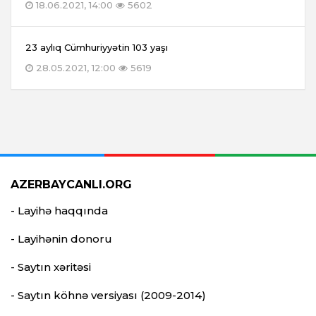
18.06.2021, 14:00
5602
23 aylıq Cümhuriyyətin 103 yaşı
28.05.2021, 12:00
5619
AZERBAYCANLI.ORG
- Layihə haqqında
- Layihənin donoru
- Saytın xəritəsi
- Saytın köhnə versiyası (2009-2014)