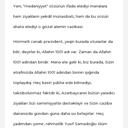
Yəni, "mədəniyyət" sözünün ifadə elədiyi mənalara
həm ziyalıların yekdil münasibəti, həm də bu sözün
əhatə elədiyi o gözəl aləmin cazibəsi.
Hörmətli cənab prezident, yəqin burada oturanlar da
bilir, deyirlər ki, Allahın 1001 adı var. Zaman da Allahın
1001 adından biridir. Mənə elə gəlir ki, biz burada, Sizin
ətrafınızda Allahın 1001 adından birinin işığında
toplaşdıq. Heç kəsin şübhə edə bilmədiyi,
təkzibolunmaz faktdır ki, Azərbaycanın bütün yaradıcı
ziyalıları Sizi səmimiyyətlə dəstəkləyir və Sizin cazibə
dairənizdə gündən-günə daha sıx birləşirlər. Heç
yadımdan çıxmır, rəhmətlik Yusif Səmədoğlu ölüm