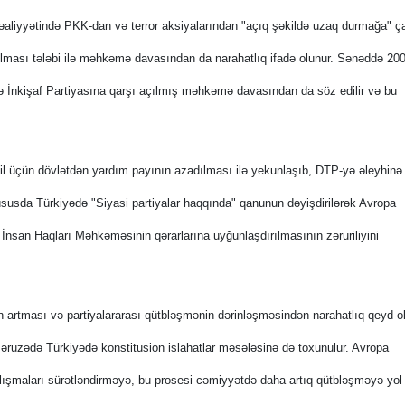
aliyyətində PKK-dan və terror aksiyalarından "açıq şəkildə uzaq durmağa" çağ
lması tələbi ilə məhkəmə davasından da narahatlıq ifadə olunur. Sənəddə 200
 İnkişaf Partiyasına qarşı açılmış məhkəmə davasından da söz edilir və bu
il üçün dövlətdən yardım payının azadılması ilə yekunlaşıb, DTP-yə əleyhinə
usda Türkiyədə "Siyasi partiyalar haqqında" qanunun dəyişdirilərək Avropa
İnsan Haqları Məhkəməsinin qərarlarına uyğunlaşdırılmasının zəruriliyini
n artması və partiyalararası qütbləşmənin dərinləşməsindən narahatlıq qeyd o
r. Məruzədə Türkiyədə konstitusion islahatlar məsələsinə də toxunulur. Avropa
lışmaları sürətləndirməyə, bu prosesi cəmiyyətdə daha artıq qütbləşməyə yol