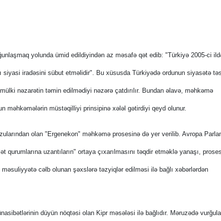
ğunlaşmaq yolunda ümid edildiyindən az məsafə qət edib: "Türkiyə 2005-ci ild
 siyasi iradəsini sübut etməlidir". Bu xüsusda Türkiyədə ordunun siyasətə təs
ə mülki nəzarətin təmin edilmədiyi nəzərə çatdırılır. Bundan əlavə, məhkəmə
n məhkəmələrin müstəqilliyi prinsipinə xələl gətirdiyi qeyd olunur.
larından olan "Ergenekon" məhkəmə prosesinə də yer verilib. Avropa Parla
lət qurumlarına uzantıların" ortaya çıxarılmasını təqdir etməklə yanaşı, prose
r, məsuliyyətə cəlb olunan şəxslərə təzyiqlər edilməsi ilə bağlı xəbərlərdən
sibətlərinin düyün nöqtəsi olan Kipr məsələsi ilə bağlıdır. Məruzədə vurğula