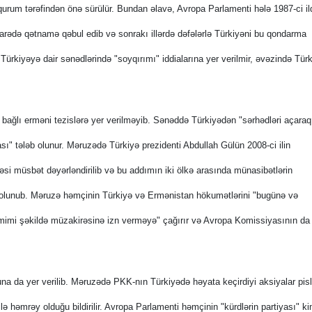
 qurum tərəfindən önə sürülür. Bundan əlavə, Avropa Parlamenti hələ 1987-ci il
barədə qətnamə qəbul edib və sonrakı illərdə dəfələrlə Türkiyəni bu qondarma
 Türkiyəyə dair sənədlərində "soyqırımı" iddialarına yer verilmir, əvəzində Türk
ə bağlı erməni tezislərə yer verilməyib. Sənəddə Türkiyədən "sərhədləri açaraq
ası" tələb olunur. Məruzədə Türkiyə prezidenti Abdullah Gülün 2008-ci ilin
i müsbət dəyərləndirilib və bu addımın iki ölkə arasında münasibətlərin
ə olunub. Məruzə həmçinin Türkiyə və Ermənistan hökumətlərini "bugünə və
mimi şəkildə müzakirəsinə izn verməyə" çağırır və Avropa Komissiyasının da
na da yer verilib. Məruzədə PKK-nın Türkiyədə həyata keçirdiyi aksiyalar pislə
ə həmrəy olduğu bildirilir. Avropa Parlamenti həmçinin "kürdlərin partiyası" ki