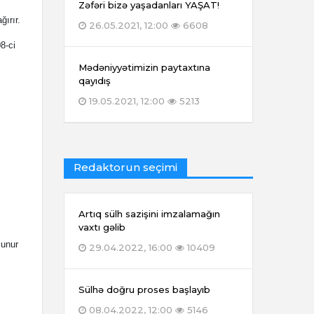
Zəfəri bizə yaşadanları YAŞAT!
ırır.
26.05.2021, 12:00
6608
8-ci
Mədəniyyətimizin paytaxtına
qayıdış
19.05.2021, 12:00
5213
Redaktorun seçimi
Artıq sülh sazişini imzalamağın
vaxtı gəlib
lunur
29.04.2022, 16:00
10409
Sülhə doğru proses başlayıb
08.04.2022, 12:00
5146