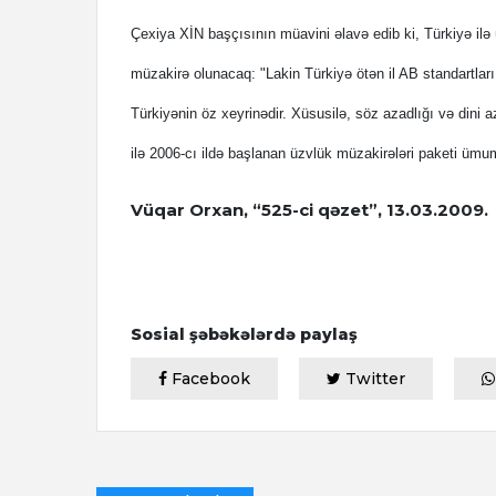
Çexiya XİN başçısının müavini əlavə edib ki, Türkiyə ilə ü
müzakirə olunacaq: "Lakin Türkiyə ötən il AB standartları
Türkiyənin öz xeyrinədir. Xüsusilə, söz azadlığı və dini az
ilə 2006-cı ildə başlanan üzvlük müzakirələri paketi ümumi
Vüqar Orxan, “525-ci qəzet”, 13.03.2009.
Sosial şəbəkələrdə paylaş
Facebook
Twitter