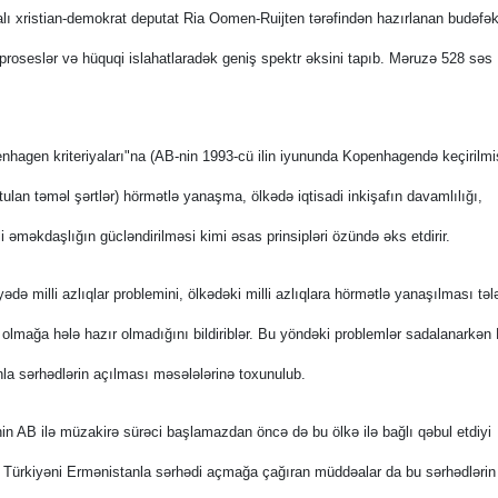
lı xristian-demokrat deputat Ria Oomen-Ruijten tərəfindən hazırlanan budəfək
proseslər və hüquqi islahatlaradək geniş spektr əksini tapıb. Məruzə 528 səs
nhagen kriteriyaları"na (AB-nin 1993-cü ilin iyununda Kopenhagendə keçirilmi
lan təməl şərtlər) hörmətlə yanaşma, ölkədə iqtisadi inkişafın davamlılığı,
i əməkdaşlığın gücləndirilməsi kimi əsas prinsipləri özündə əks etdirir.
də milli azlıqlar problemini, ölkədəki milli azlıqlara hörmətlə yanaşılması təl
 olmağa hələ hazır olmadığını bildiriblər. Bu yöndəki problemlər sadalanarkən 
la sərhədlərin açılması məsələlərinə toxunulub.
in AB ilə müzakirə sürəci başlamazdan öncə də bu ölkə ilə bağlı qəbul etdiyi
Türkiyəni Ermənistanla sərhədi açmağa çağıran müddəalar da bu sərhədlərin