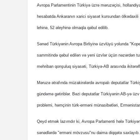
Avropa Parlamentinin Türkiyə üzrə məruzəçisi, hollandiya
hesabatda Ankaranın xarici siyasət kursundan ölkədaxili 
lehinə, 52 əleyhinə olmaqla qəbul edilib.
Sənəd Türkiyənin Avropa Birliyinə üzvlüyü yolunda "Kope
sammitində qəbul edilən və yeni üzvlər üçün nəzərdən tutu
mehriban qonşuluq siyasəti, Türkiyə-AB arasında ikitərəfl
Məruzə ətrafında müzakirələrdə avropalı deputatlar Türkiyə
gündəmə gətiriblər. Bəzi deputatlar Türkiyənin AB-yə üzv
problemi, həmçinin türk-erməni münasibətləri, Ermənistan
Qeyd etmək lazımdır ki, Avropa Parlamenti hələ Türkiyən
sənədlərdə "erməni mövzusu"nu daima diqqətə saxlayıb. 