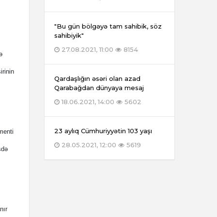
"Bu gün bölgəyə tam sahibik, söz
sahibiyik"
27.08.2021, 11:00
8154
ə
irinin
Qardaşlığın əsəri olan azad
Qarabağdan dünyaya mesaj
18.06.2021, 14:00
5602
23 aylıq Cümhuriyyətin 103 yaşı
menti
28.05.2021, 12:00
5619
sdə
nır