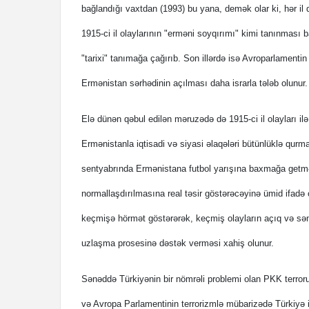
bağlandığı vaxtdan (1993) bu yana, demək olar ki, hər il
1915-ci il olaylarının "erməni soyqırımı" kimi tanınması 
"tarixi" tanımağa çağırıb. Son illərdə isə Avroparlamentin
Ermənistan sərhədinin açılması daha israrla tələb olunur.
Elə dünən qəbul edilən məruzədə də 1915-ci il olayları il
Ermənistanla iqtisadi və siyasi əlaqələri bütünlüklə qurm
sentyabrında Ermənistana futbol yarışına baxmağa getməs
normallaşdırılmasına real təsir göstərəcəyinə ümid ifad
keçmişə hörmət göstərərək, keçmiş olayların açıq və sə
uzlaşma prosesinə dəstək verməsi xahiş olunur.
Sənəddə Türkiyənin bir nömrəli problemi olan PKK terroru
və Avropa Parlamentinin terrorizmlə mübarizədə Türkiyə il