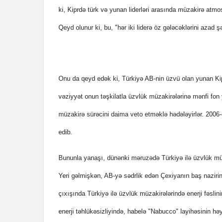
ki, Kiprdə türk və yunan liderləri arasında müzakirə atm
Qeyd olunur ki, bu, "hər iki liderə öz gələcəklərini azad 
Onu da qeyd edək ki, Türkiyə AB-nin üzvü olan yunan Kip
vəziyyət onun təşkilatla üzvlük müzakirələrinə mənfi fon
müzakirə sürəcini daima veto etməklə hədələyirlər. 2006-c
edib.
Bununla yanaşı, dünənki məruzədə Türkiyə ilə üzvlük müzak
Yeri gəlmişkən, AB-yə sədrlik edən Çexiyanın baş naziri
çıxışında Türkiyə ilə üzvlük müzakirələrində enerji fəslin
enerji təhlükəsizliyində, habelə "Nabucco" layihəsinin hə