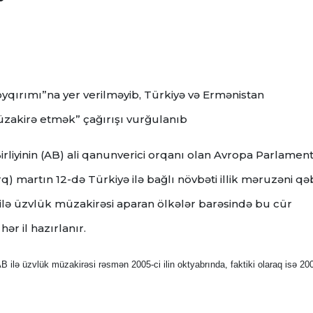
qırımı”na yer verilməyib, Türkiyə və Ermənistan
üzakirə etmək” çağırışı vurğulanıb
rliyinin (AB) ali qanunverici orqanı olan Avropa Parlament
q) martın 12-də Türkiyə ilə bağlı növbəti illik məruzəni qə
 ilə üzvlük müzakirəsi aparan ölkələr barəsində bu cür
hər il hazırlanır.
B ilə üzvlük müzakirəsi rəsmən 2005-ci ilin oktyabrında, faktiki olaraq isə 20