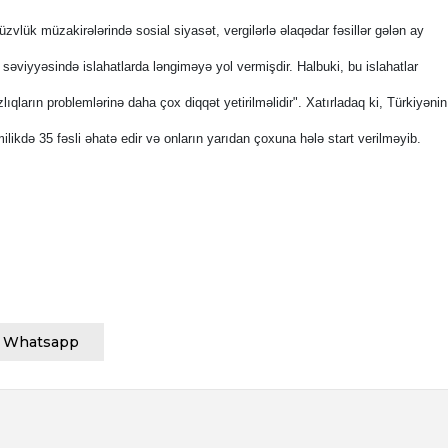
zvlük müzakirələrində sosial siyasət, vergilərlə əlaqədar fəsillər gələn ay
 səviyyəsində islahatlarda ləngiməyə yol vermişdir. Halbuki, bu islahatlar
lıqların problemlərinə daha çox diqqət yetirilməlidir". Xatırladaq ki, Türkiyəni
likdə 35 fəsli əhatə edir və onların yarıdan çoxuna hələ start verilməyib.
Whatsapp