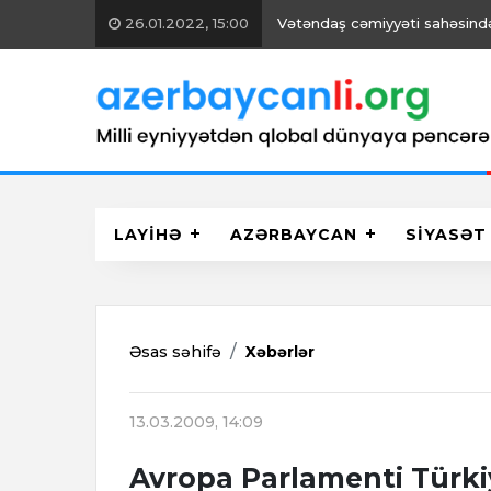
26.01.2022, 15:00
Vətəndaş cəmiyyəti sahəsində 
LAYİHƏ
AZƏRBAYCAN
SİYASƏT
Əsas səhifə
Xəbərlər
13.03.2009, 14:09
Avropa Parlamenti Türki