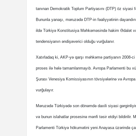
tanınan Demokratik Toplum Partiyasını (DTP) öz siyasi fə
Bununla yanaşı, məruzədə DTP-in fəaliyyətinin dayandırı
ildə Türkiyə Konstitusiya Məhkəməsində hakim Ədalət və
tendensiyanın əndişəverici olduğu vurğulanır.
Xatırladaq ki, AKP-yə qarşı məhkəmə partiyanın 2008-ci 
proses ilə hələ tamamlanmayıb. Avropa Parlamenti bu xüs
Şurası Venesiya Komissiyasının tövsiyələrinə və Avropa 
vurğulayır.
Məruzədə Türkiyədə son dönəmdə daxili siyasi gərginliyi
və bunun islahatlar prosesinə mənfi təsir etdiyi bildirili
Parlamenti Türkiyə hökumətini yeni Anayasa üzərində ça