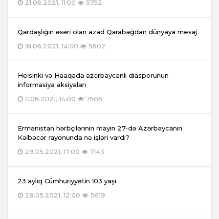
21.06.2021, 11:00
5752
Qardaşlığın əsəri olan azad Qarabağdan dünyaya mesaj
18.06.2021, 14:00
5602
Helsinki və Haaqada azərbaycanlı diasporunun
informasiya aksiyaları
11.06.2021, 14:00
7505
Ermənistan hərbçilərinin mayın 27-də Azərbaycanın
Kəlbəcər rayonunda nə işləri vardı?
29.05.2021, 17:00
7143
23 aylıq Cümhuriyyətin 103 yaşı
28.05.2021, 12:00
5619