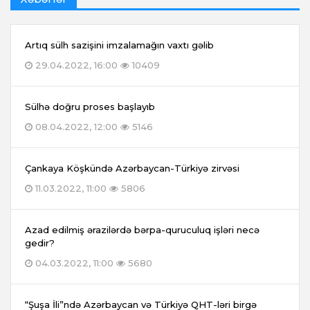
Artıq sülh sazişini imzalamağın vaxtı gəlib
29.04.2022, 16:00
10409
Sülhə doğru proses başlayıb
08.04.2022, 12:00
5146
Çankaya Köşkündə Azərbaycan-Türkiyə zirvəsi
11.03.2022, 11:00
5806
Azad edilmiş ərazilərdə bərpa-quruculuq işləri necə
gedir?
04.03.2022, 11:00
5680
“Şuşa İli”ndə Azərbaycan və Türkiyə QHT-ləri birgə