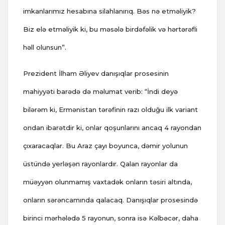
imkanlarımız hesabına silahlanırıq. Bəs nə etməliyik?
Biz elə etməliyik ki, bu məsələ birdəfəlik və hərtərəfli
həll olunsun”.
Prezident İlham Əliyev danışıqlar prosesinin
mahiyyəti barədə də məlumat verib: “İndi deyə
bilərəm ki, Ermənistan tərəfinin razı olduğu ilk variant
ondan ibarətdir ki, onlar qoşunlarını ancaq 4 rayondan
çıxaracaqlar. Bu Araz çayı boyunca, dəmir yolunun
üstündə yerləşən rayonlardır. Qalan rayonlar da
müəyyən olunmamış vaxtadək onların təsiri altında,
onların sərəncamında qalacaq. Danışıqlar prosesində
birinci mərhələdə 5 rayonun, sonra isə Kəlbəcər, daha