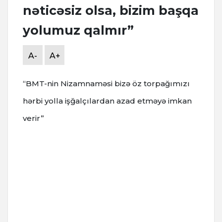
nəticəsiz olsa, bizim başqa
yolumuz qalmır”
A-
A+
“BMT-nin Nizamnaməsi bizə öz torpağımızı
hərbi yolla işğalçılardan azad etməyə imkan
verir”