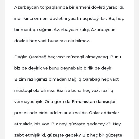
Azərbaycan torpaqlarında bir erməni dövləti yaradıldı,
indi ikinci erməni dövlətini yaratmaq istəyirlər. Bu, heç
bir məntiqə sığmır, Azərbaycan xalqı, Azərbaycan
dövləti heç vaxt buna razı ola bilməz.
Dağlıq Qarabağ heç vaxt müstəqil olmayacaq. Bunu
biz də deyirik və bunu beynəlxalq birlik də deyir.
Bizim razılığımız olmadan Dağlıq Qarabağ heç vaxt
müstəqil ola bilməz. Biz isə buna heç vaxt razılıq
verməyəcəyik. Ona görə də Ermənistan danışıqlar
prosesində ciddi addımlar atmalıdır. Onlar addımlar
atmalıdır, biz yox. Biz nəyi güzəştə gedəcəyik?! Nəyi
zəbt etmişik ki, güzəştə gedək? Biz heç bir güzəştə