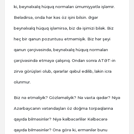
ki, beynəlxalq hüquq normaları ümumiyyətlə işləmir.
Belədirsə, onda hər kəs öz işini bilsin.
Əgər
beynəlxalq hüquq işləmirsə, biz də işimizi bilək. Biz
heç bir qanun pozuntusu etməmişik. Biz hər şeyi
qanun çərçivəsində, beynəlxalq hüquq normaları
çərçivəsində etməyə çalışırıq. Ondan sonra ATƏT-in
zirvə görüşləri olub, qərarlar qəbul edilib, lakin icra
olunmur.
Biz nə etməliyik? Gözləməliyik? Nə vaxta qədər? Niyə
Azərbaycanın vətəndaşları öz doğma torpaqlarına
qayıda bilməsinlər? Niyə kəlbəcərlilər Kəlbəcərə
qayıda bilməsinlər? Ona görə ki, ermənilər bunu