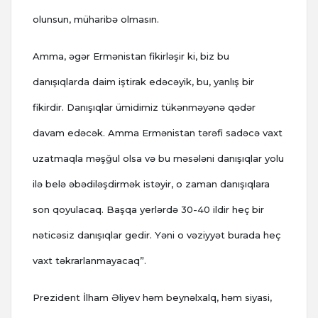
olunsun, müharibə olmasın.
Amma, əgər Ermənistan fikirləşir ki, biz bu
danışıqlarda daim iştirak edəcəyik, bu, yanlış bir
fikirdir.
Danışıqlar ümidimiz tükənməyənə qədər
davam edəcək. Amma Ermənistan tərəfi sadəcə vaxt
uzatmaqla məşğul olsa və bu məsələni danışıqlar yolu
ilə belə əbədiləşdirmək istəyir, o zaman danışıqlara
son qoyulacaq. Başqa yerlərdə 30-40 ildir heç bir
nəticəsiz danışıqlar gedir. Yəni o vəziyyət burada heç
vaxt təkrarlanmayacaq”.
Prezident İlham Əliyev həm beynəlxalq, həm siyasi,