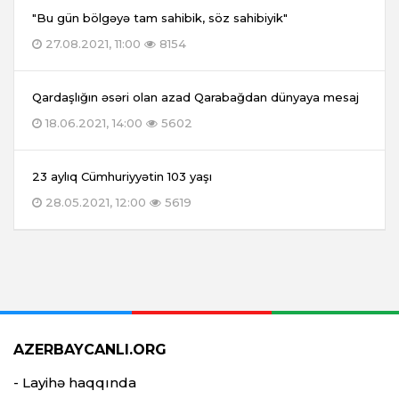
"Bu gün bölgəyə tam sahibik, söz sahibiyik"
27.08.2021, 11:00
8154
Qardaşlığın əsəri olan azad Qarabağdan dünyaya mesaj
18.06.2021, 14:00
5602
23 aylıq Cümhuriyyətin 103 yaşı
28.05.2021, 12:00
5619
AZERBAYCANLI.ORG
- Layihə haqqında