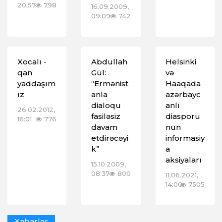
20:57
798
16.09.2009,
09:09
742
Xocalı -
Abdullah
Helsinki
qan
Gül:
və
yaddaşım
“Ermənist
Haaqada
ız
anla
azərbayc
dialoqu
anlı
26.02.2012,
fasiləsiz
diasporu
16:01
776
davam
nun
etdirəcəyi
informasiy
k”
a
aksiyaları
15.10.2009,
08:37
800
11.06.2021,
14:00
7505
Xəbərlər