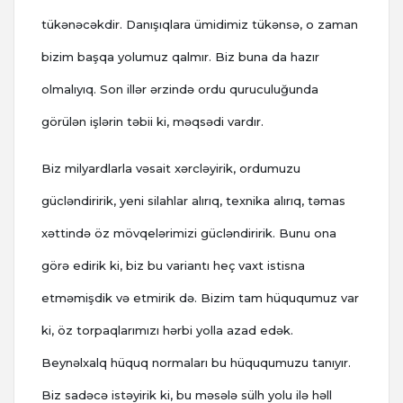
tükənəcəkdir. Danışıqlara ümidimiz tükənsə, o zaman
bizim başqa yolumuz qalmır. Biz buna da hazır
olmalıyıq. Son illər ərzində ordu quruculuğunda
görülən işlərin təbii ki, məqsədi vardır.
Biz milyardlarla vəsait xərcləyirik, ordumuzu
gücləndiririk, yeni silahlar alırıq, texnika alırıq, təmas
xəttində öz mövqelərimizi gücləndiririk. Bunu ona
görə edirik ki, biz bu variantı heç vaxt istisna
etməmişdik və etmirik də. Bizim tam hüququmuz var
ki, öz torpaqlarımızı hərbi yolla azad edək.
Beynəlxalq hüquq normaları bu hüququmuzu tanıyır.
Biz sadəcə istəyirik ki, bu məsələ sülh yolu ilə həll