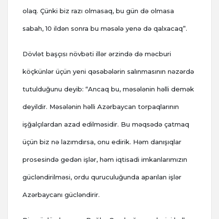
olaq. Çünki biz razı olmasaq, bu gün də olmasa
sabah, 10 ildən sonra bu məsələ yenə də qalxacaq”.
Dövlət başçısı növbəti illər ərzində də məcburi
köçkünlər üçün yeni qəsəbələrin salınmasının nəzərdə
tutulduğunu deyib: “Ancaq bu, məsələnin həlli demək
deyildir. Məsələnin həlli Azərbaycan torpaqlarının
işğalçılardan azad edilməsidir. Bu məqsədə çatmaq
üçün biz nə lazımdırsa, onu edirik. Həm danışıqlar
prosesində gedən işlər, həm iqtisadi imkanlarımızın
gücləndirilməsi, ordu quruculuğunda aparılan işlər
Azərbaycanı gücləndirir.