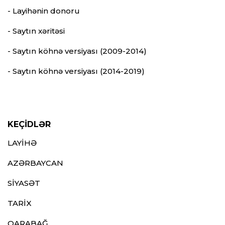
- Layihənin donoru
- Saytın xəritəsi
- Saytın köhnə versiyası (2009-2014)
- Saytın köhnə versiyası (2014-2019)
KEÇİDLƏR
LAYİHƏ
AZƏRBAYCAN
SİYASƏT
TARİX
QARABAĞ