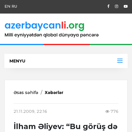
EN
RU
MENYU
Əsas səhifə
Xəbərlər
21.11.2009, 22:16
776
İlham Əliyev: “Bu görüş də