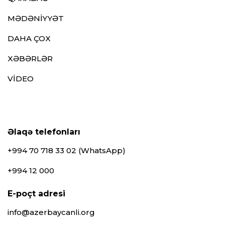
MƏDƏNİYYƏT
DAHA ÇOX
XƏBƏRLƏR
VİDEO
Əlaqə telefonları
+994 70 718 33 02 (WhatsApp)
+994 12 000
E-poçt adresi
info@azerbaycanli.org