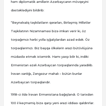
həm diplomatik amillərin Azərbaycanın mövqeyini
dəstəklədiyini bildirib:
“Beynəlxalq təşkilatların qərarları, Birləşmiş Millətlər
Təşkilatının Nizamnaməsi bizə imkan verir ki, öz
torpağımızı hərbi yolla işğalçılardan azad edək. Öz
torpaqlarımızı. Biz başqa ölkələrin ərazi bütövlüyünə
müdaxilə etmək istəmirik. Hamı yaxşı bilir ki, indiki
Ermənistan əzəli Azərbaycan torpaqlarında yaradılıb.
İrəvan xanlığı, Zəngəzur mahalı – bütün bunlar
Azərbaycan torpaqlarıdır.
1918-ci ildə İrəvan Ermənistana bağışlandı. O tarixdən
100 il keçməmiş bizə qarşı yeni ərazi iddiası qaldırırlar.