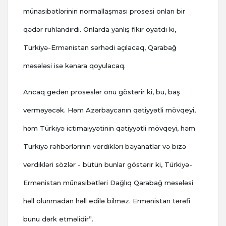
münasibətlərinin normallaşması prosesi onları bir
qədər ruhlandırdı. Onlarda yanlış fikir oyatdı ki,
Türkiyə-Ermənistan sərhədi açılacaq, Qarabağ
məsələsi isə kənara qoyulacaq.
Ancaq gedən proseslər onu göstərir ki, bu, baş
verməyəcək. Həm Azərbaycanın qətiyyətli mövqeyi,
həm Türkiyə ictimaiyyətinin qətiyyətli mövqeyi, həm
Türkiyə rəhbərlərinin verdikləri bəyanatlar və bizə
verdikləri sözlər - bütün bunlar göstərir ki, Türkiyə-
Ermənistan münasibətləri Dağlıq Qarabağ məsələsi
həll olunmadan həll edilə bilməz. Ermənistan tərəfi
bunu dərk etməlidir”.