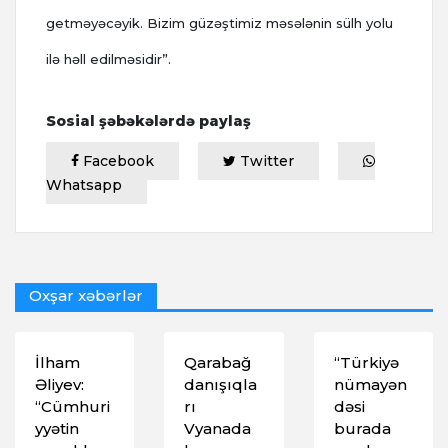
getməyəcəyik. Bizim güzəştimiz məsələnin sülh yolu
ilə həll edilməsidir”.
Sosial şəbəkələrdə paylaş
Facebook
Twitter
Whatsapp
Oxşar xəbərlər
İlham
Qarabağ
“Türkiyə
Əliyev:
danışıqla
nümayən
“Cümhuri
rı
dəsi
yyətin
Vyanada
burada