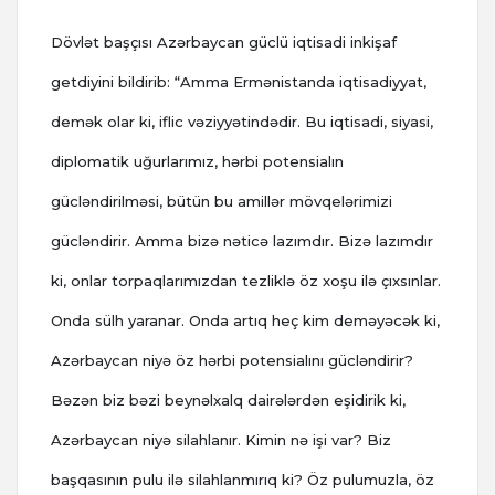
Dövlət başçısı Azərbaycan güclü iqtisadi inkişaf
getdiyini bildirib: “Amma Ermənistanda iqtisadiyyat,
demək olar ki, iflic vəziyyətindədir. Bu iqtisadi, siyasi,
diplomatik uğurlarımız, hərbi potensialın
gücləndirilməsi, bütün bu amillər mövqelərimizi
gücləndirir. Amma bizə nəticə lazımdır. Bizə lazımdır
ki, onlar torpaqlarımızdan tezliklə öz xoşu ilə çıxsınlar.
Onda sülh yaranar. Onda artıq heç kim deməyəcək ki,
Azərbaycan niyə öz hərbi potensialını gücləndirir?
Bəzən biz bəzi beynəlxalq dairələrdən eşidirik ki,
Azərbaycan niyə silahlanır. Kimin nə işi var? Biz
başqasının pulu ilə silahlanmırıq ki? Öz pulumuzla, öz