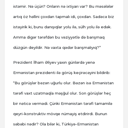
istəmir. Nə üçün? Onların nə ixtiyarı var? Bu məsələlər
artıq öz həllini çoxdan tapmalı idi, çoxdan. Sadəcə biz
istəyirik ki, bunu danışıqlar yolu ilə, sülh yolu ilə edək.
Amma digər tərəfdən bu vəziyyətlə də barışmaq
düzgün deyildir. Nə vaxta qədər barışmalıyıq?”
Prezident İlham Əliyev yaxın günlərdə yenə
Ermənistan prezidenti ilə görüş keçirəcəyini bildirib:
“Bu görüşlər bəzən uğurlu olur. Bəzən isə Ermənistan
tərəfi vaxt uzatmaqla məşğul olur. Son görüşlər heç
bir nəticə vermədi. Çünki Ermənistan tərəfi tamamilə
qeyri-konstruktiv mövqe nümayiş etdirirdi. Bunun
səbəbi nədir? Ola bilər ki, Türkiyə-Ermənistan