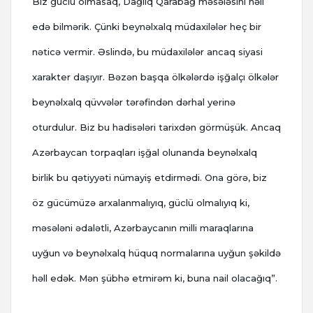
Biz güclü olmasaq, Dağlıq Qarabağ məsələsini həll
edə bilmərik. Çünki beynəlxalq müdaxilələr heç bir
nəticə vermir. Əslində, bu müdaxilələr ancaq siyasi
xarakter daşıyır. Bəzən başqa ölkələrdə işğalçı ölkələr
beynəlxalq qüvvələr tərəfindən dərhal yerinə
oturdulur. Biz bu hadisələri tarixdən görmüşük. Ancaq
Azərbaycan torpaqları işğal olunanda beynəlxalq
birlik bu qətiyyəti nümayiş etdirmədi. Ona görə, biz
öz gücümüzə arxalanmalıyıq, güclü olmalıyıq ki,
məsələni ədalətli, Azərbaycanın milli maraqlarına
uyğun və beynəlxalq hüquq normalarına uyğun şəkildə
həll edək. Mən şübhə etmirəm ki, buna nail olacağıq”.