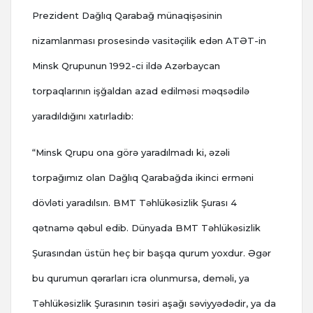
Prezident Dağlıq Qarabağ münaqişəsinin
nizamlanması prosesində vasitəçilik edən ATƏT-in
Minsk Qrupunun 1992-ci ildə Azərbaycan
torpaqlarının işğaldan azad edilməsi məqsədilə
yaradıldığını xatırladıb:
“Minsk Qrupu ona görə yaradılmadı ki, əzəli
torpağımız olan Dağlıq Qarabağda ikinci erməni
dövləti yaradılsın. BMT Təhlükəsizlik Şurası 4
qətnamə qəbul edib. Dünyada BMT Təhlükəsizlik
Şurasından üstün heç bir başqa qurum yoxdur. Əgər
bu qurumun qərarları icra olunmursa, deməli, ya
Təhlükəsizlik Şurasının təsiri aşağı səviyyədədir, ya da