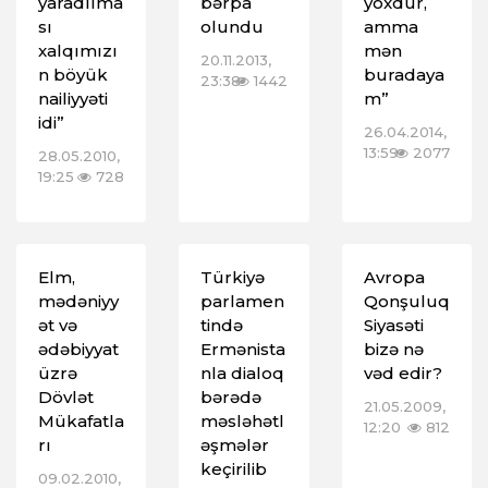
yaradılma
bərpa
yoxdur,
sı
olundu
amma
xalqımızı
mən
20.11.2013,
n böyük
buradaya
23:38
1442
nailiyyəti
m”
idi”
26.04.2014,
13:59
2077
28.05.2010,
19:25
728
Elm,
Türkiyə
Avropa
mədəniyy
parlamen
Qonşuluq
ət və
tində
Siyasəti
ədəbiyyat
Ermənista
bizə nə
üzrə
nla dialoq
vəd edir?
Dövlət
bərədə
21.05.2009,
Mükafatla
məsləhətl
12:20
812
rı
əşmələr
keçirilib
09.02.2010,