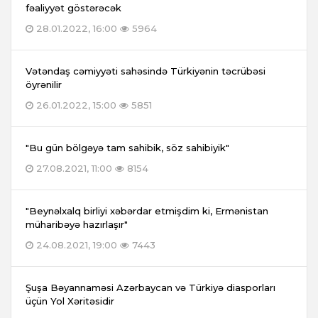
fəaliyyət göstərəcək
28.01.2022, 16:00
5964
Vətəndaş cəmiyyəti sahəsində Türkiyənin təcrübəsi
öyrənilir
26.01.2022, 15:00
5851
"Bu gün bölgəyə tam sahibik, söz sahibiyik"
27.08.2021, 11:00
8154
"Beynəlxalq birliyi xəbərdar etmişdim ki, Ermənistan
müharibəyə hazırlaşır"
24.08.2021, 19:00
7443
Şuşa Bəyannaməsi Azərbaycan və Türkiyə diasporları
üçün Yol Xəritəsidir