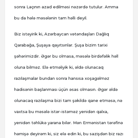
sonra Laçının azad edilməsi nəzərdə tutulur. Amma
bu da hələ məsələnin tam həlli deyil.
Biz istəyirik ki, Azərbaycan vətəndaşları Dağlıq
Qarabağa, Şuşaya qayıtsınlar. Şuşa bizim tarixi
şəhərimizdir. Əgər bu olmasa, məsələ birdəfəlik həll
oluna bilməz. Elə etməliyik ki, əldə olunacaq
razılaşmalar bundan sonra hansısa xoşagəlməz
hadisənin başlanması üçün əsas olmasın. Əgər əldə
olunacaq razılaşma bizi tam şəkildə qane etməsə, nə
vaxtsa bu məsələ istər-istəməz yenidən qalxa,
yenidən təhlükə yarana bilər. Mən Ermənistan tərəfinə
həmişə deyirəm ki, siz elə edin ki, bu sazişdən biz razı