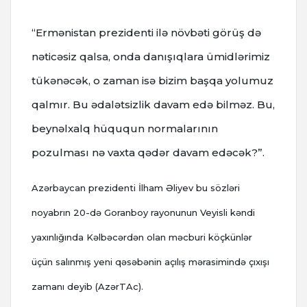
“Ermənistan prezidenti ilə növbəti görüş də
nəticəsiz qalsa, onda danışıqlara ümidlərimiz
tükənəcək, o zaman isə bizim başqa yolumuz
qalmır. Bu ədalətsizlik davam edə bilməz. Bu,
beynəlxalq hüququn normalarının
pozulması nə vaxta qədər davam edəcək?”.
Azərbaycan prezidenti İlham Əliyev bu sözləri
noyabrın 20-də Goranboy rayonunun Veyisli kəndi
yaxınlığında Kəlbəcərdən olan məcburi köçkünlər
üçün salınmış yeni qəsəbənin açılış mərasimində çıxışı
zamanı deyib (AzərTAc).