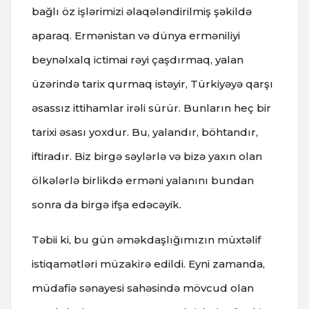
bağlı öz işlərimizi əlaqələndirilmiş şəkildə
aparaq. Ermənistan və dünya erməniliyi
beynəlxalq ictimai rəyi çaşdırmaq, yalan
üzərində tarix qurmaq istəyir, Türkiyəyə qarşı
əsassız ittihamlar irəli sürür. Bunların heç bir
tarixi əsası yoxdur. Bu, yalandır, böhtandır,
iftiradır. Biz birgə səylərlə və bizə yaxın olan
ölkələrlə birlikdə erməni yalanını bundan
sonra da birgə ifşa edəcəyik.
Təbii ki, bu gün əməkdaşlığımızın müxtəlif
istiqamətləri müzakirə edildi. Eyni zamanda,
müdafiə sənayesi sahəsində mövcud olan