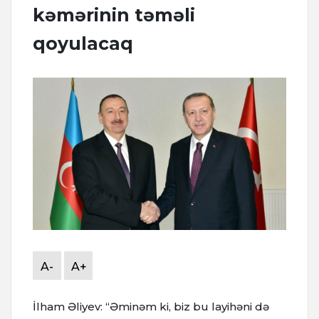
kəmərinin təməli
qoyulacaq
A-
A+
İlham Əliyev: “Əminəm ki, biz bu layihəni də