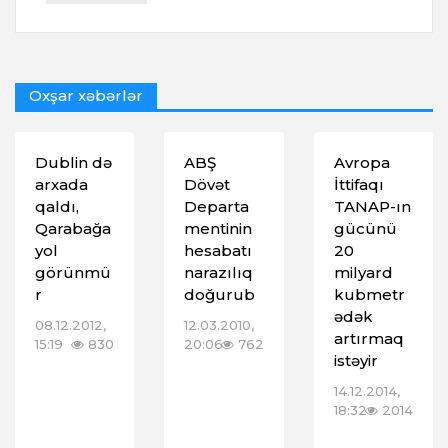
Oxşar xəbərlər
Dublin də
ABŞ
Avropa
arxada
Dövət
İttifaqı
qaldı,
Departa
TANAP-ın
Qarabağa
mentinin
gücünü
yol
hesabatı
20
görünmü
narazılıq
milyard
r
doğurub
kubmetr
ədək
08.12.2012,
12.03.2010,
artırmaq
15:19
830
20:06
762
istəyir
14.12.2014,
18:32
2014