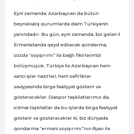
Eyni zamanda, Azərbaycan da bütün
beynəlxalq qurumlarda daim Türkiyənin
yanındadır. Bu gün, eyni zamanda, biz gələn il
Ermənistanda qeyd ediləcək qondarma,
sözdə “soyqırımı” ilə bağlı fikirlərimizi
bölüşmüşük. Türkiyə ilə Azərbaycan həm
xarici işlər nazirləri, həm səfirliklər
səviyyəsində birgə fəaliyyət göstərir və
göstərəcəklər. Diaspor təşkilatlarımız da,
ictimai təşkilatlar da bu işlərdə birgə fəaliyyət
göstərir və göstərəcəklər ki, biz dünyada
qondarma “erməni soyqırımı”nın ifşası ilə