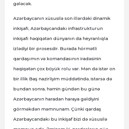
gələcək.
Azərbaycanın xüsusilə son illərdəki dinamik
inkişafı, Azərbaycandakı infrastrukturun
inkişafı həqiqətən dünyanın da heyranlıqla
izlədiyi bir prosesdir. Burada hörmətli
qardaşımın və komandasının iradəsinin
həqiqətən çox böyük rolu var. Mən də istər on
bir illik Baş nazirliyim müddətində, istərsə də
bundan sonra, həmin gündən bu günə
Azərbaycanın haradan haraya gəldiyini
görməkdən məmnunam. Çünki qardaş
Azərbaycandakı bu inkişaf bizi də xüsusilə