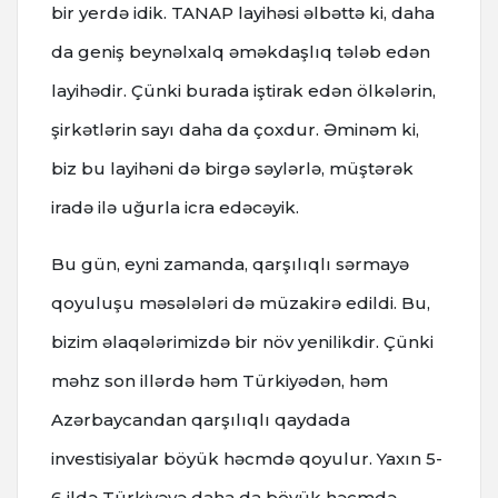
bir yerdə idik. TANAP layihəsi əlbəttə ki, daha
da geniş beynəlxalq əməkdaşlıq tələb edən
layihədir. Çünki burada iştirak edən ölkələrin,
şirkətlərin sayı daha da çoxdur. Əminəm ki,
biz bu layihəni də birgə səylərlə, müştərək
iradə ilə uğurla icra edəcəyik.
Bu gün, eyni zamanda, qarşılıqlı sərmayə
qoyuluşu məsələləri də müzakirə edildi. Bu,
bizim əlaqələrimizdə bir növ yenilikdir. Çünki
məhz son illərdə həm Türkiyədən, həm
Azərbaycandan qarşılıqlı qaydada
investisiyalar böyük həcmdə qoyulur. Yaxın 5-
6 ildə Türkiyəyə daha da böyük həcmdə