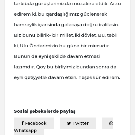
tərkibdə görüşlərimizdə müzakirə etdik. Arzu
edirəm ki, bu qardaşlığımız güclənərək
həmrəylik içərisində gələcəyə doğru irəliləsin.
Biz bunu bilirik- bir millət, iki dövlət. Bu, təbii
ki, Ulu Öndərimizin bu günə bir mirasıdır.
Bunun da eyni şəkildə davam etməsi
lazımdır. Qoy bu birliyimiz bundan sonra da
eyni qətiyyətlə davam etsin. Təşəkkür edirəm.
Sosial şəbəkələrdə paylaş
Facebook
Twitter
Whatsapp