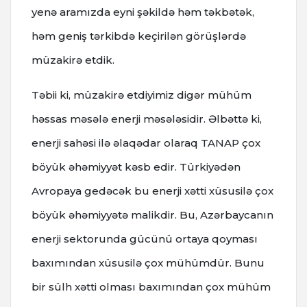
yenə aramızda eyni şəkildə həm təkbətək,
həm geniş tərkibdə keçirilən görüşlərdə
müzakirə etdik.
Təbii ki, müzakirə etdiyimiz digər mühüm
həssas məsələ enerji məsələsidir. Əlbəttə ki,
enerji sahəsi ilə əlaqədar olaraq TANAP çox
böyük əhəmiyyət kəsb edir. Türkiyədən
Avropaya gedəcək bu enerji xətti xüsusilə çox
böyük əhəmiyyətə malikdir. Bu, Azərbaycanın
enerji sektorunda gücünü ortaya qoyması
baxımından xüsusilə çox mühümdür. Bunu
bir sülh xətti olması baxımından çox mühüm