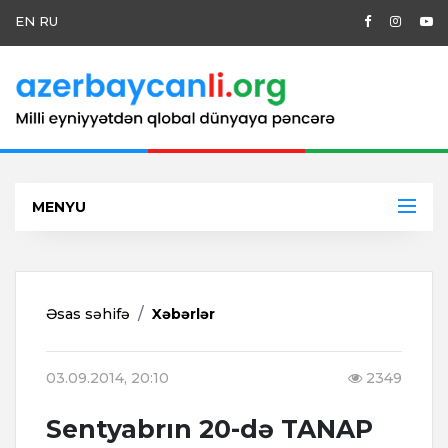
EN
RU
MENYU
Əsas səhifə
Xəbərlər
03.09.2014, 20:10
2349
Sentyabrın 20-də TANAP