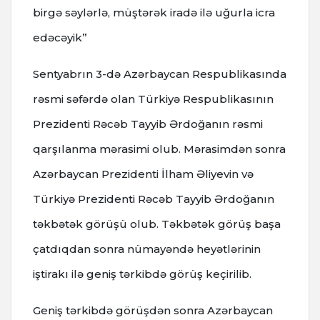
birgə səylərlə, müştərək iradə ilə uğurla icra
edəcəyik”
Sentyabrın 3-də Azərbaycan Respublikasında
rəsmi səfərdə olan Türkiyə Respublikasının
Prezidenti Rəcəb Tayyib Ərdoğanın rəsmi
qarşılanma mərasimi olub. Mərasimdən sonra
Azərbaycan Prezidenti İlham Əliyevin və
Türkiyə Prezidenti Rəcəb Tayyib Ərdoğanın
təkbətək görüşü olub. Təkbətək görüş başa
çatdıqdan sonra nümayəndə heyətlərinin
iştirakı ilə geniş tərkibdə görüş keçirilib.
Geniş tərkibdə görüşdən sonra Azərbaycan