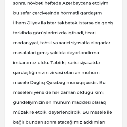
sonra, növbəti həftədə Azərbaycana etdiyim
bu səfər çərçivəsində hörmətli qardaşım
İlham Əliyev ilə istər təkbətək, istərsə də geniş
tərkibdə görüşlərimizdə iqtisadi, ticari,
mədəniyyət, təhsil və xarici siyasətlə əlaqədar
məsələləri geniş şəkildə dəyərləndirmə
imkanımız oldu. Təbii ki, xarici siyasətdə
qardaşlığımızın zirvəsi olan ən mühüm
məsələ Dağlıq Qarabağ münaqişəsidir. Bu
məsələni yenə də hər zaman olduğu kimi,
gündəliyimizin ən mühüm maddəsi olaraq
müzakirə etdik, dəyərləndirdik. Bu məsələ ilə
bağlı bundan sonra atacağımız addımları