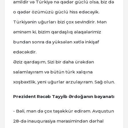
amildir və Türkiyə nə qədər güclü olsa, biz də
o qədər özümüzü güclü hiss edəcəyik.
Türkiyənin uğurları bizi çox sevindirir. Mən
əminəm ki, bizim qardaşlıq əlaqələrimiz
bundan sonra da yüksələn xətlə inkişaf
edəcəkdir.
Əziz qardaşım, Sizi bir daha ürəkdən
salamlayıram və bütün türk xalqına
xoşbəxtlik, yeni uğurlar arzulayıram. Sağ olun.
Prezident Rəcəb Tayyib Ərdoğanın bəyanatı
- Bəli, mən də çox təşəkkür edirəm. Avqustun
28-də inauqurasiya mərasimindən dərhal