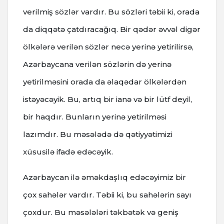
verilmiş sözlər vardır. Bu sözləri təbii ki, orada
da diqqətə çatdıracağıq. Bir qədər əvvəl digər
ölkələrə verilən sözlər necə yerinə yetirilirsə,
Azərbaycana verilən sözlərin də yerinə
yetirilməsini orada da əlaqədar ölkələrdən
istəyəcəyik. Bu, artıq bir ianə və bir lütf deyil,
bir haqdır. Bunların yerinə yetirilməsi
lazımdır. Bu məsələdə də qətiyyətimizi
xüsusilə ifadə edəcəyik.
Azərbaycan ilə əməkdaşlıq edəcəyimiz bir
çox sahələr vardır. Təbii ki, bu sahələrin sayı
çoxdur. Bu məsələləri təkbətək və geniş