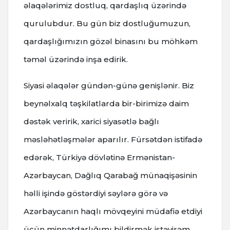
əlaqələrimiz dostluq, qardaşlıq üzərində
qurulubdur. Bu gün biz dostluğumuzun,
qardaşlığımızın gözəl binasını bu möhkəm
təməl üzərində inşa edirik.
Siyasi əlaqələr gündən-günə genişlənir. Biz
beynəlxalq təşkilatlarda bir-birimizə daim
dəstək veririk, xarici siyasətlə bağlı
məsləhətləşmələr aparılır. Fürsətdən istifadə
edərək, Türkiyə dövlətinə Ermənistan-
Azərbaycan, Dağlıq Qarabağ münaqişəsinin
həlli işində göstərdiyi səylərə görə və
Azərbaycanın haqlı mövqeyini müdafiə etdiyi
üçün minnətdarlığımı bildirmək istəyirəm.