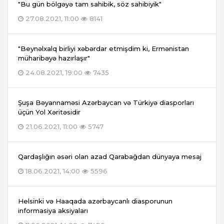
"Bu gün bölgəyə tam sahibik, söz sahibiyik"
27.08.2021, 11:00
8141
"Beynəlxalq birliyi xəbərdar etmişdim ki, Ermənistan
müharibəyə hazırlaşır"
24.08.2021, 19:00
7435
Şuşa Bəyannaməsi Azərbaycan və Türkiyə diasporları
üçün Yol Xəritəsidir
21.06.2021, 11:00
5747
Qardaşlığın əsəri olan azad Qarabağdan dünyaya mesaj
18.06.2021, 14:00
5596
Helsinki və Haaqada azərbaycanlı diasporunun
informasiya aksiyaları