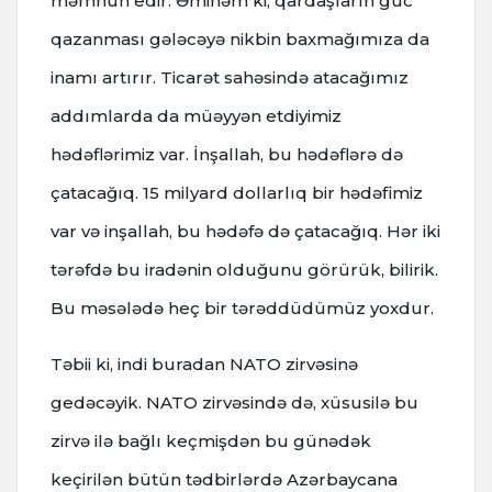
məmnun edir. Əminəm ki, qardaşların güc
qazanması gələcəyə nikbin baxmağımıza da
inamı artırır. Ticarət sahəsində atacağımız
addımlarda da müəyyən etdiyimiz
hədəflərimiz var. İnşallah, bu hədəflərə də
çatacağıq. 15 milyard dollarlıq bir hədəfimiz
var və inşallah, bu hədəfə də çatacağıq. Hər iki
tərəfdə bu iradənin olduğunu görürük, bilirik.
Bu məsələdə heç bir tərəddüdümüz yoxdur.
Təbii ki, indi buradan NATO zirvəsinə
gedəcəyik. NATO zirvəsində də, xüsusilə bu
zirvə ilə bağlı keçmişdən bu günədək
keçirilən bütün tədbirlərdə Azərbaycana