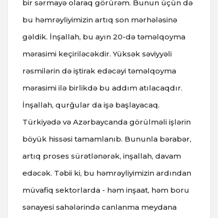
bir sərmayə olaraq görürəm. Bunun üçün də
bu həmrəyliyimizin artıq son mərhələsinə
gəldik. İnşallah, bu ayın 20-də təməlqoyma
mərasimi keçiriləcəkdir. Yüksək səviyyəli
rəsmilərin də iştirak edəcəyi təməlqoyma
mərasimi ilə birlikdə bu addım atılacaqdır.
İnşallah, qurğular da işə başlayacaq.
Türkiyədə və Azərbaycanda görülməli işlərin
böyük hissəsi tamamlanıb. Bununla bərabər,
artıq proses sürətlənərək, inşallah, davam
edəcək. Təbii ki, bu həmrəyliyimizin ardından
müvafiq sektorlarda - həm inşaat, həm boru
sənayesi sahələrində canlanma meydana