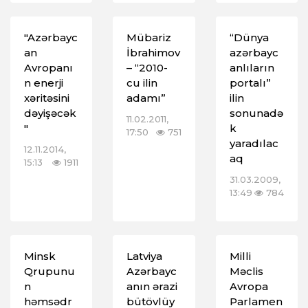
"Azərbayc
Mübariz
“Dünya
an
İbrahimov
azərbayc
Avropanı
– “2010-
anlıların
n enerji
cu ilin
portalı”
xəritəsini
adamı”
ilin
dəyişəcək
sonunadə
11.02.2011,
"
k
17:50
751
yaradılac
12.11.2014,
aq
15:13
1911
31.03.2009,
13:49
784
Minsk
Latviya
Milli
Qrupunu
Azərbayc
Məclis
n
anın ərazi
Avropa
həmsədr
bütövlüy
Parlamen