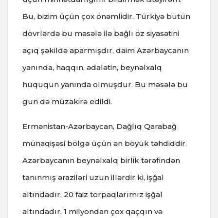
Bu, bizim üçün çox önəmlidir. Türkiyə bütün
dövrlərdə bu məsələ ilə bağlı öz siyasətini
açıq şəkildə aparmışdır, daim Azərbaycanın
yanında, haqqın, ədalətin, beynəlxalq
hüququn yanında olmuşdur. Bu məsələ bu
gün də müzakirə edildi.
Ermənistan-Azərbaycan, Dağlıq Qarabağ
münaqişəsi bölgə üçün ən böyük təhdiddir.
Azərbaycanın beynəlxalq birlik tərəfindən
tanınmış əraziləri uzun illərdir ki, işğal
altındadır, 20 faiz torpaqlarımız işğal
altındadır, 1 milyondan çox qaçqın və