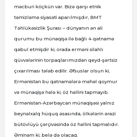
məcburi köçkün var. Bizə qarşı etnik
təmizləmə siyasəti aparılmışdır, BMT
Təhlükəsizlik Şurası – dünyanın ən ali
qurumu bu münaqişə ilə bağlı 4 qətnamə
qəbul etmişdir ki, orada erməni silahlı
qüvvələrinin torpaqlarımızdan qeyd-şərtsiz
çıxarılması tələb edilir. Əfsuslar olsun ki,
Ermənistan bu qətnamələrə məhəl qoymur
və münaqişə hələ ki, öz həllini tapmayıb.
Ermənistan-Azərbaycan münaqişəsi yalnız
beynəlxalq hüquq əsasında, ölkələrin ərazi
bütövlüyü çərçivəsində öz həllini tapmalıdır.
Əminəm ki, belə də olacaq.