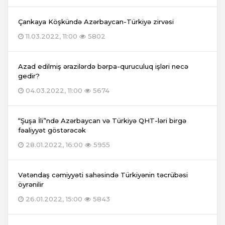
Çankaya Köşkündə Azərbaycan-Türkiyə zirvəsi
11.03.2022, 11:00
5802
Azad edilmiş ərazilərdə bərpa-quruculuq işləri necə
gedir?
04.03.2022, 11:00
5674
“Şuşa İli”ndə Azərbaycan və Türkiyə QHT-ləri birgə
fəaliyyət göstərəcək
28.01.2022, 16:00
5955
Vətəndaş cəmiyyəti sahəsində Türkiyənin təcrübəsi
öyrənilir
26.01.2022, 15:00
5843