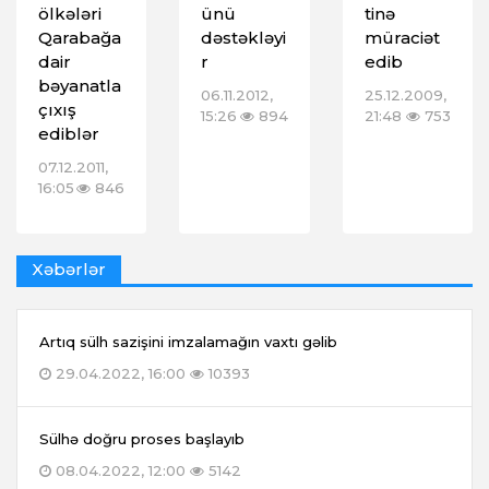
ölkələri
ünü
tinə
Qarabağa
dəstəkləyi
müraciət
dair
r
edib
bəyanatla
06.11.2012,
25.12.2009,
çıxış
15:26
894
21:48
753
ediblər
07.12.2011,
16:05
846
Xəbərlər
Artıq sülh sazişini imzalamağın vaxtı gəlib
29.04.2022, 16:00
10393
Sülhə doğru proses başlayıb
08.04.2022, 12:00
5142