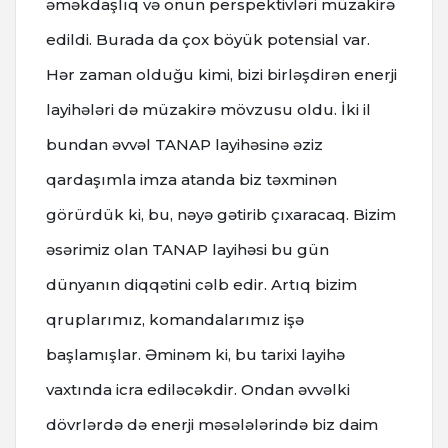
əməkdaşlıq və onun perspektivləri müzakirə
edildi. Burada da çox böyük potensial var.
Hər zaman olduğu kimi, bizi birləşdirən enerji
layihələri də müzakirə mövzusu oldu. İki il
bundan əvvəl TANAP layihəsinə əziz
qardaşımla imza atanda biz təxminən
görürdük ki, bu, nəyə gətirib çıxaracaq. Bizim
əsərimiz olan TANAP layihəsi bu gün
dünyanın diqqətini cəlb edir. Artıq bizim
qruplarımız, komandalarımız işə
başlamışlar. Əminəm ki, bu tarixi layihə
vaxtında icra ediləcəkdir. Ondan əvvəlki
dövrlərdə də enerji məsələlərində biz daim