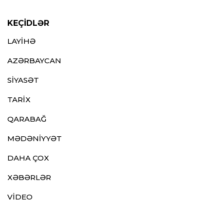
KEÇİDLƏR
LAYİHƏ
AZƏRBAYCAN
SİYASƏT
TARİX
QARABAĞ
MƏDƏNİYYƏT
DAHA ÇOX
XƏBƏRLƏR
VİDEO