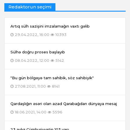
Redaktorun seçimi
Artıq sülh sazişini imzalamağın vaxtı gəlib
29.04.2022, 16:00
10393
Sülhə doğru proses başlayıb
08.04.2022, 12:00
5142
"Bu gün bölgəyə tam sahibik, söz sahibiyik"
27.08.2021, 11:00
8141
Qardaşlığın əsəri olan azad Qarabağdan dünyaya mesaj
18.06.2021, 14:00
5596
23 aylıq Cümhuriyyətin 103 yaşı