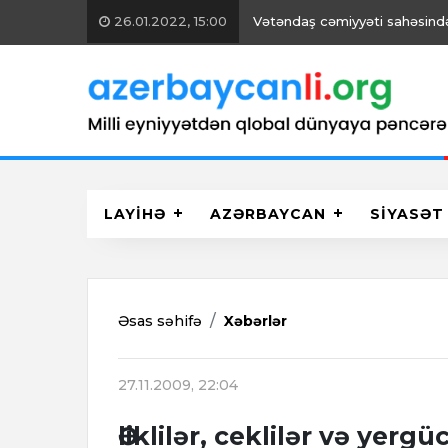
26.01.2022, 15:00
Vətəndaş cəmiyyəti sahəsində 
LAYİHƏ
AZƏRBAYCAN
SİYASƏT
Əsas səhifə
Xəbərlər
27.11.2009, 22:04
Әliklilər, ceklilər və yergü