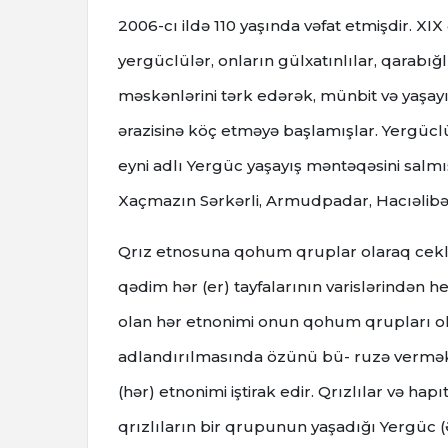
2006-cı ildə 110 yaşında vəfat etmişdir. XIX
yergüclülər, onların gülxatınlılar, qarabığl
məskənlərini tərk edərək, münbit və yaşay
ərazisinə köç etməyə başlamışlar. Yergüclü
eyni adlı Yergüc yaşayış məntəqəsini sal
Xaçmazın Sərkərli, Armudpadar, Hacıəlibə
Qrız etnosuna qohum qruplar olaraq ceklilə
qədim hər (er) tayfalarının varislərindən h
olan hər etnonimi onun qohum qrupları olan 
adlandırılmasında özünü bü- ruzə verməkdədi
(hər) etnonimi iştirak edir. Qrızlılar və hapıtl
qrızlıların bir qrupunun yaşadığı Yergüc (