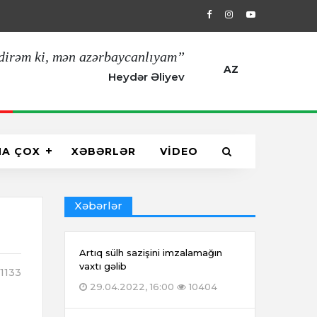
29.04.2022, 16:00
Artıq sülh sazişin
dirəm ki, mən azərbaycanlıyam”
AZ
Heydər Əliyev
HA ÇOX
XƏBƏRLƏR
VİDEO
Xəbərlər
Artıq sülh sazişini imzalamağın
vaxtı gəlib
1133
29.04.2022, 16:00
10404