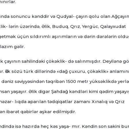
ınırlar.
nda sonuncu kənddir və Qudyal- çayın qolu olan Ağçayın
lik- lərin üzərində, Əlik, Buduq, Qrız, Yergüc, Qalayxudat
getmək üçün sıldırımlı aşırımların və dərin dərələrin old
azım gəlir.
lik çayının sahilindəki çökəklik- də salınmışdır. Deyilənə gö
Әlik sözü türk dillərində «dağ çuxuru, çökəklik» anlamın
dəniz səviyyəsindən təqribən 1500 metr yüksəklikdə yerləş
san yaşayır. Əlik digər Şahdağ kəndləri kimi qədim yaşayı
əzar- lıqda aparılan tədqiqatlar zamanı Xınalıq və Qrız
 ibarət qəbirlər aşkar edilmişdir.
dində isə hazırda heç kəs yaşa- mır. Kəndin son sakini bu