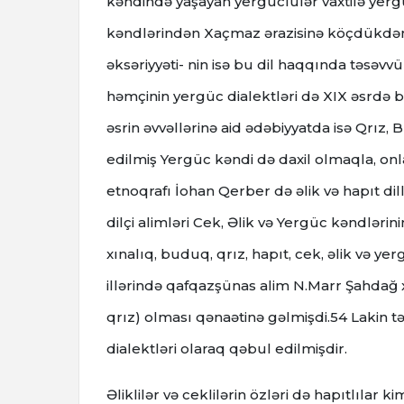
kəndində yaşayan yergüclülər vaxtilə yergü
kəndlərindən Xaçmaz ərazisinə köçdükdən s
əksəriyyəti- nin isə bu dil haqqında təsəvvür
həmçinin yergüc dialektləri də XIX əsrdə bə
əsrin əvvəllərinə aid ədəbiyyatda isə Qrız, 
edilmiş Yergüc kəndi də daxil olmaqla, onl
etnoqrafı İohan Qerber də əlik və hapıt di
dilçi alimləri Cek, Əlik və Yergüc kəndlərin
xınalıq, buduq, qrız, hapıt, cek, əlik və ye
illərində qafqazşünas alim N.Marr Şahdağ xa
qrız) olması qənaətinə gəlmişdi.54 Lakin tədr
dialektləri olaraq qəbul edilmişdir.
Əliklilər və ceklilərin özləri də hapıtlılar k