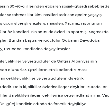
 əsrin 30-40-cı illərindən etibarən sosial-iqtisadi səbəblərd
ılar və təhməzlilər kimi nəsilləri tədricən qədim yaşayış
ış üçün əlverişli ərazilərə, məsələn, Xaçmaz rayonunun
lər öz kəndləri- nin adını da özləri ilə aparmış, Xaçmazda
mışlar. Bundan başqa, yergüclülər Qubanın Davudoba,
y, Uzunoba kəndlərinə də yayılmışlar.
r, əliklilər və yergüclülər də Qafqaz Albaniyasının
esab olunurlar. Qrızlıların etnik adlandırılması
ceklilər, əliklilər və yergüclülərin də etnik
r. Belə ki, əliklilər özlərinə ilaqar deyirlər. Burada -ar, 
ılar da əlikliləri ilaqar, cekliləri isə cegər adlandırırlar. Vax
Ər- güc) kəndinin adında da fonetik dəyişikliyə