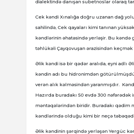
dialektində danışan subetnoslar olaraq tan
Cek kəndi Xınalığa doğru uzanan dağ yolu
sahilində, Cek qayaları kimi tanınan yüksək
kəndlərinin əhatəsində yerləşir. Bu kəndə 
təhlükəli Çayqovuşan ərazisindən keçmək l
Əlik kəndi isə bir qədər aralıda, eyni adlı Ə
kəndin adı bu hidronimdən götürülmüşdür. 
verən alık kəlməsindən yaranmışdır. Kənd 
Hazırda buradakı 50 evdə 300 nəfərədək in
məntəqələrindən biridir. Buradakı qədim m
kəndlərində olduğu kimi bir neçə təbəqədən
Əlik kəndinin şərqində yerləşən Yergüc kən