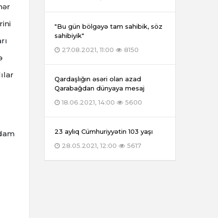
hər
ini
"Bu gün bölgəyə tam sahibik, söz
sahibiyik"
arı
27.08.2021, 11:00
8150
ə
ılar
Qardaşlığın əsəri olan azad
Qarabağdan dünyaya mesaj
18.06.2021, 14:00
5600
23 aylıq Cümhuriyyətin 103 yaşı
 adam
28.05.2021, 12:00
5617