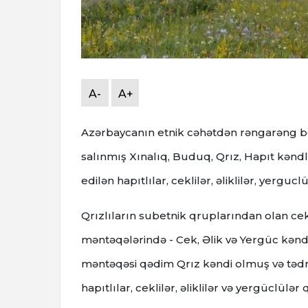
A-
A+
Azərbaycanın etnik cəhətdən rəngarəng b
salınmış Xınalıq, Buduq, Qrız, Hapıt kəndlə
edilən hapıtlılar, ceklilər, əliklilər, yergucl
Qrızlıların subetnik qruplarından olan cekl
məntəqələrində - Cek, Əlik və Yergüc kəndlər
məntəqəsi qədim Qrız kəndi olmuş və tədri
hapıtlılar, ceklilər, əliklilər və yergüclülər