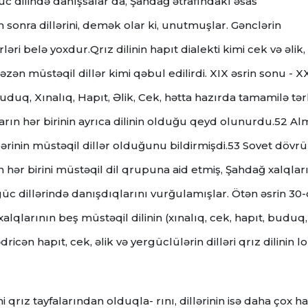
c dilində danışsalar da, Şahdağ ətrafındakı əsas
onra dillərini, demək olar ki, unutmuşlar. Gənclərin
ləri belə yoxdur.Qrız dilinin hapıt dialekti kimi cek və əlik,
zən müstəqil dillər kimi qəbul edilirdi. XIX əsrin sonu - X
Buduq, Xınalıq, Hapıt, Əlik, Cek, hətta hazırda tamamilə tə
arın hər birinin ayrıca dilinin olduğu qeyd olunurdu.52 A
llərinin müstəqil dillər olduğunu bildirmişdi.53 Sovet dövr
in hər birini müstəqil dil qrupuna aid etmiş, Şahdağ xalqlar
rgüc dillərində danışdıqlarını vurğulamışlar. Ötən əsrin 30
lqlarının beş müstəqil dilinin (xınalıq, cek, hapıt, buduq,
icən hapıt, cek, əlik və yergüclülərin dilləri qrız dilinin l
imi qrız tayfalarından olduqla- rını, dillərinin isə daha çox h