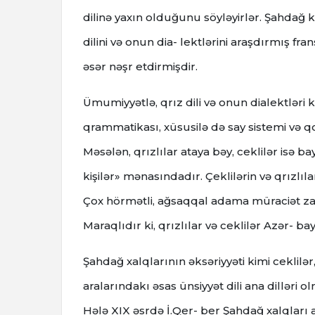
dilinə yaxın olduğunu söyləyirlər. Şahdağ k
dilini və onun dia- lektlərini araşdırmış f
əsər nəşr etdirmişdir.
Ümumiyyətlə, qrız dili və onun dialektləri ki
qrammatikası, xüsusilə də say sistemi və q
Məsələn, qrızlılar ataya bəy, ceklilər isə b
kişilər» mənasındadır. Çeklilərin və qrızlı
Çox hörmətli, ağsaqqal adama müraciət za
Maraqlıdır ki, qrızlılar və ceklilər Azər- ba
Şahdağ xalqlarının əksəriyyəti kimi ceklilər, 
aralarındakı əsas ünsiyyət dili ana dilləri
Hələ XIX əsrdə İ.Qer- ber Şahdağ xalqları ar