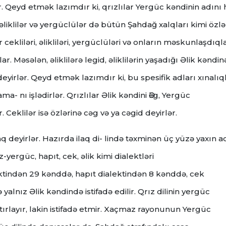
 Qeyd etmək lazımdır ki, qrızlılar Yergüc kəndinin adını 
 əliklilər və yergüclülər də bütün Şahdağ xalqları kimi özlər
r cekliləri, əlikliləri, yergüclüləri və onların məskunlaşdıql
. Məsələn, əliklilərə legid, əliklilərin yaşadığı Əlik kəndin
i deyirlər. Qeyd etmək lazımdır ki, bu spesifik adları xınalıql
ma- nı işlədirlər. Qrızlılar Əlik kəndini Әlig, Yergüc
 Ceklilər isə özlərinə cəg və ya cəgid deyirlər.
 ilaq deyirlər. Hazırda ilaq di- lində təxminən üç yüzə yaxın
z-yergüc, hapıt, cek, əlik kimi dialektləri
ektindən 29 kənddə, hapıt dialektindən 8 kənddə, cek
yalnız Əlik kəndində istifadə edilir. Qrız dilinin yergüc
xatırlayır, lakin istifadə etmir. Xaçmaz rayonunun Yergüc