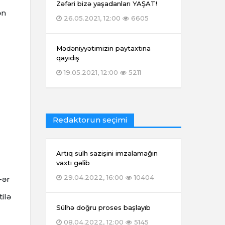
Zəfəri bizə yaşadanları YAŞAT!
ən
26.05.2021, 12:00
6605
Mədəniyyətimizin paytaxtına
qayıdış
19.05.2021, 12:00
5211
Redaktorun seçimi
Artıq sülh sazişini imzalamağın
vaxtı gəlib
29.04.2022, 16:00
10404
-ər
tilə
Sülhə doğru proses başlayıb
08.04.2022, 12:00
5145