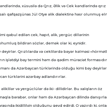
əndlərində, xüsusilə də Qrız, Əlik və Cek kəndlərində qrız
ransalı qafqazşünas Jül Otye əlik dialektinə həsr olunmuş el
mi qəbul edilən cek, hapıt, əlik, yergüc dillərinin
ohumluq bildirən sözlər, demək olar ki, eynidir.
ay deyirlər. Qrızlılarda və ceklilərdə bəyər kəlməsi «hörmətl
ların işlətdiyi bəy termini həm də qədim müraciət formasıdır
manı da Azərbaycan türklərində olduğu kimi bəy deyirlər
ycan türklərini azərbay adlandırırlar.
əliklilər və yergüclülər də iki- dillidirlər. Bu xalqların öz
 olmaqla bərabər, onlar həm də Azərbaycan dilində danışırla
asında ikidillilyin olduğunu qeyd edirdi. O yazırdı ki, onla