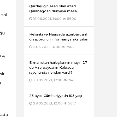
Qardaşlığın əsəri olan azad
Qarabağdan dünyaya mesaj
 sol
18.06.2021, 14:00
5600
uğu
Helsinki və Haaqada azərbaycanlı
diasporunun informasiya aksiyaları
11.06.2021, 14:00
7502
rə,
Ermənistan hərbçilərinin mayın 27-
ı
də Azərbaycanın Kəlbəcər
rayonunda nə işləri vardı?
ir.
29.05.2021, 17:00
7141
ş
23 aylıq Cümhuriyyətin 103 yaşı
28.05.2021, 12:00
5617
rada