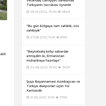
Vətəndaş cəmiyyəti sahəsində
Türkiyənin təcrübəsi öyrənilir
26.01.2022, 15:00
5849
"Bu gün bölgəyə tam sahibik, söz
sahibiyik"
27.08.2021, 11:00
8150
"Beynəlxalq birliyi xəbərdar
 aid
etmişdim ki, Ermənistan
müharibəyə hazırlaşır"
24.08.2021, 19:00
7439
Şuşa Bəyannaməsi Azərbaycan və
Türkiyə diasporları üçün Yol
Xəritəsidir
21.06.2021, 11:00
5750