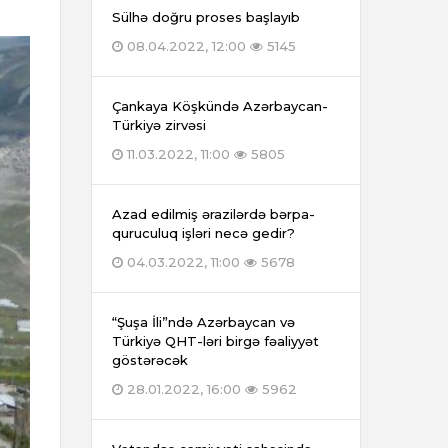
Sülhə doğru proses başlayıb
08.04.2022, 12:00
5145
Çankaya Köşkündə Azərbaycan-
Türkiyə zirvəsi
11.03.2022, 11:00
5805
Azad edilmiş ərazilərdə bərpa-
quruculuq işləri necə gedir?
04.03.2022, 11:00
5678
“Şuşa İli”ndə Azərbaycan və
Türkiyə QHT-ləri birgə fəaliyyət
göstərəcək
28.01.2022, 16:00
5962