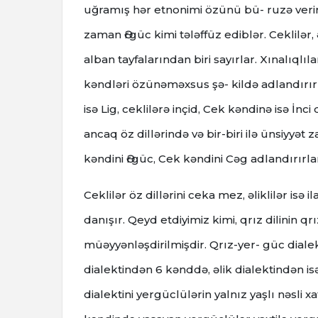
uğramış hər etnonimi özünü bü- ruzə verir.
zaman Әrgüc kimi tələffüz ediblər. Ceklilər,
alban tayfalarından biri sayırlar. Xınalıqlıla
kəndləri özünəməxsus şə- kildə adlandırırlar
isə Lig, ceklilərə inçid, Cek kəndinə isə İnc
ancaq öz dillərində və bir-biri ilə ünsiyyət za
kəndini Әrgüc, Cek kəndini Cəg adlandırırlar.
Ceklilər öz dillərini ceka mez, əliklilər isə
danışır. Qeyd etdiyimiz kimi, qrız dilinin qrı
müəyyənləşdirilmişdir. Qrız-yer- güc dial
dialektindən 6 kənddə, əlik dialektindən isə 
dialektini yergüclülərin yalnız yaşlı nəsli 