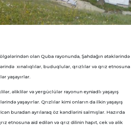
ölgələrindən olan Quba rayonunda, Şahdağın ətəklərində
rində xınalıqlılar, buduqlular, qrızlılar və qrız etnosuna
ülər yaşayırlar.
ilər, əliklilər və yergüclülər rayonun eyniadlı yaşayış
ində yaşayırlar. Qrızlılar kimi onların da ilkin yaşayış
cən buradan ayrılaraq öz kəndlərini salmışlar. Hazırda
 qrız etnosuna aid edilən və qrız dilinin hapıt, cek və əlik