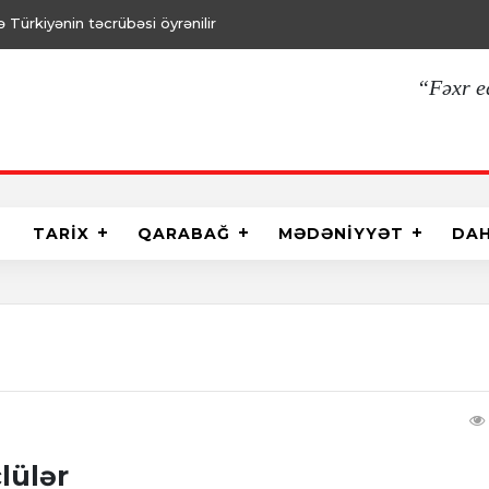
Türkiyənin təcrübəsi öyrənilir
“Fəxr e
TARİX
QARABAĞ
MƏDƏNİYYƏT
DA
clülər