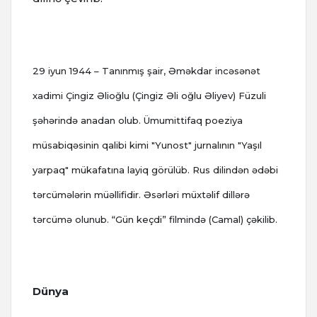
29 iyun 1944 – Tanınmış şair, Əməkdar incəsənət
xadimi Çingiz Əlioğlu (Çingiz Əli oğlu Əliyev) Füzuli
şəhərində anadan olub. Ümumittifaq poeziya
müsabiqəsinin qalibi kimi "Yunost" jurnalının "Yaşıl
yarpaq" mükafatına layiq görülüb. Rus dilindən ədəbi
tərcümələrin müəllifidir. Əsərləri müxtəlif dillərə
tərcümə olunub. “Gün keçdi” filmində (Camal) çəkilib.
Dünya