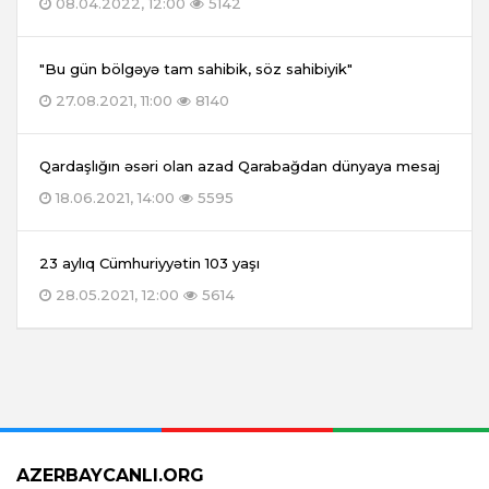
08.04.2022, 12:00
5142
"Bu gün bölgəyə tam sahibik, söz sahibiyik"
27.08.2021, 11:00
8140
Qardaşlığın əsəri olan azad Qarabağdan dünyaya mesaj
18.06.2021, 14:00
5595
23 aylıq Cümhuriyyətin 103 yaşı
28.05.2021, 12:00
5614
AZERBAYCANLI.ORG