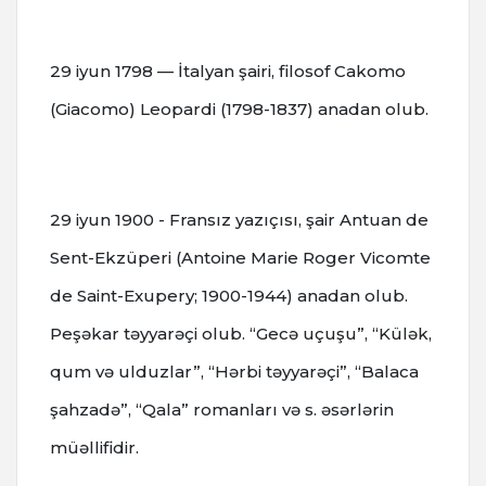
29 iyun 1798 — İtalyan şairi, filosof Cakomo
(Giacomo) Leopardi (1798-1837) anadan olub.
29 iyun 1900 - Fransız yazıçısı, şair Antuan de
Sent-Ekzüperi (Antoine Marie Roger Vicomte
de Saint-Exupery; 1900-1944) anadan olub.
Peşəkar təyyarəçi olub. “Gecə uçuşu”, “Külək,
qum və ulduzlar”, “Hərbi təyyarəçi”, “Balaca
şahzadə”, “Qala” romanları və s. əsərlərin
müəllifidir.