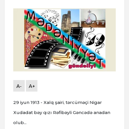
A-
A+
29 iyun 1913 - Xalq şairi, tərcüməçi Nigar
Xudadat bəy qızı Rəfibəyli Gəncədə anadan
olub...