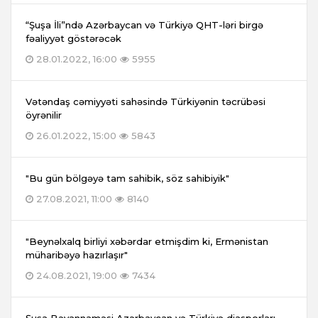
“Şuşa İli”ndə Azərbaycan və Türkiyə QHT-ləri birgə
fəaliyyət göstərəcək
28.01.2022, 16:00
5955
Vətəndaş cəmiyyəti sahəsində Türkiyənin təcrübəsi
öyrənilir
26.01.2022, 15:00
5843
"Bu gün bölgəyə tam sahibik, söz sahibiyik"
27.08.2021, 11:00
8140
"Beynəlxalq birliyi xəbərdar etmişdim ki, Ermənistan
müharibəyə hazırlaşır"
24.08.2021, 19:00
7434