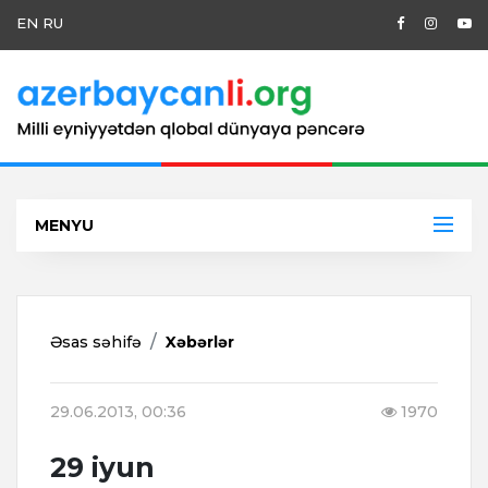
EN
RU
MENYU
Əsas səhifə
Xəbərlər
29.06.2013, 00:36
1970
29 iyun