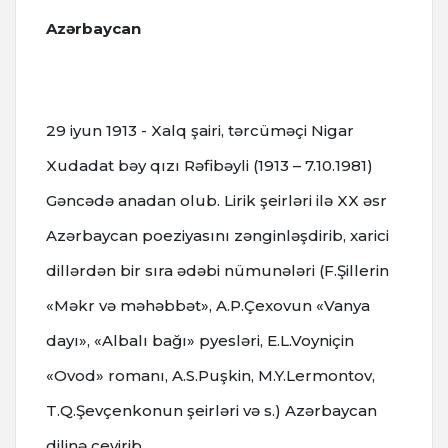
Azərbaycan
29 iyun 1913 - Xalq şairi, tərcüməçi Nigar
Xudadat bəy qızı Rəfibəyli (1913 – 7.10.1981)
Gəncədə anadan olub. Lirik şeirləri ilə XX əsr
Azərbaycan poeziyasını zənginləşdirib, xarici
dillərdən bir sıra ədəbi nümunələri (F.Şillerin
«Məkr və məhəbbət», A.P.Çexovun «Vanya
dayı», «Albalı bağı» pyesləri, E.L.Voyniçin
«Ovod» romanı, A.S.Puşkin, M.Y.Lermontov,
T.Q.Şevçenkonun şeirləri və s.) Azərbaycan
dilinə çevirib.