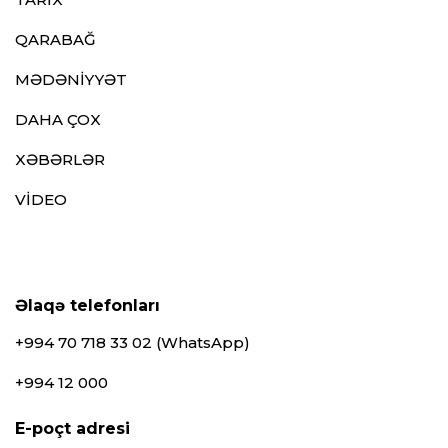
QARABAĞ
MƏDƏNİYYƏT
DAHA ÇOX
XƏBƏRLƏR
VİDEO
Əlaqə telefonları
+994 70 718 33 02 (WhatsApp)
+994 12 000
E-poçt adresi