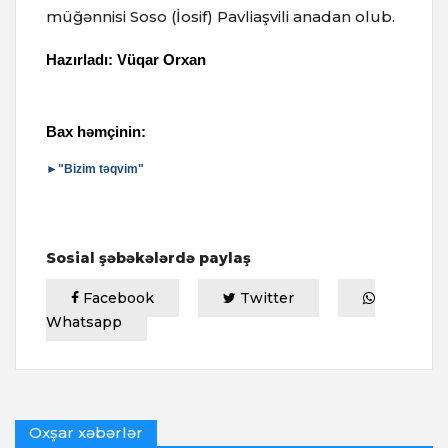
müğənnisi Soso (İosif) Pavliaşvili anadan olub.
Hazırladı: Vüqar Orxan
Bax həmçinin:
►"Bizim təqvim"
Sosial şəbəkələrdə paylaş
Facebook
Twitter
Whatsapp
Oxşar xəbərlər