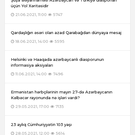
Şuşa Bəyannaməsi Azərbaycan və Türkiyə diasporları
üçün Yol Xəritəsidir
21.06.2021, 11:00
5747
Qardaşlığın əsəri olan azad Qarabağdan dünyaya mesaj
18.06.2021, 14:00
5595
Helsinki və Haaqada azərbaycanlı diasporunun
informasiya aksiyaları
11.06.2021, 14:00
7496
Ermənistan hərbçilərinin mayın 27-də Azərbaycanın
Kəlbəcər rayonunda nə işləri vardı?
29.05.2021, 17:00
7135
23 aylıq Cümhuriyyətin 103 yaşı
28.05.2021, 12:00
5614