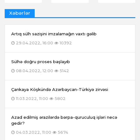
Xəbərlər
Artıq sülh sazişini imzalamağın vaxtı gəlib
29.04.2022, 16:00
10392
Sülhə doğru proses başlayıb
08.04.2022, 12:00
5142
Çankaya Köşkündə Azərbaycan-Türkiyə zirvəsi
11.03.2022, 11:00
5802
Azad edilmiş ərazilərdə bərpa-quruculuq işləri necə
gedir?
04.03.2022, 11:00
5674