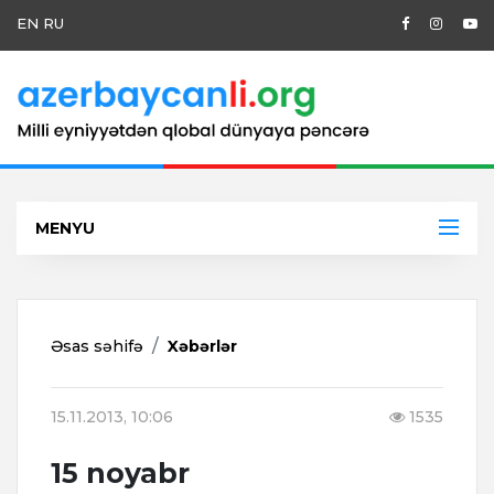
EN
RU
MENYU
Əsas səhifə
Xəbərlər
15.11.2013, 10:06
1535
15 noyabr