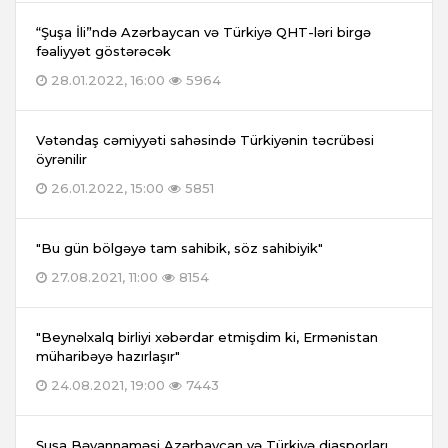
“Şuşa İli”ndə Azərbaycan və Türkiyə QHT-ləri birgə
fəaliyyət göstərəcək
28.01.2022, 16:00
5964
Vətəndaş cəmiyyəti sahəsində Türkiyənin təcrübəsi
öyrənilir
26.01.2022, 15:00
5851
"Bu gün bölgəyə tam sahibik, söz sahibiyik"
27.08.2021, 11:00
8154
"Beynəlxalq birliyi xəbərdar etmişdim ki, Ermənistan
müharibəyə hazırlaşır"
24.08.2021, 19:00
7443
Şuşa Bəyannaməsi Azərbaycan və Türkiyə diasporları