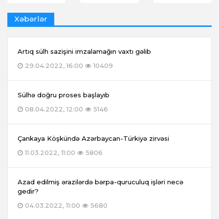
Xəbərlər
Artıq sülh sazişini imzalamağın vaxtı gəlib
29.04.2022, 16:00
10409
Sülhə doğru proses başlayıb
08.04.2022, 12:00
5146
Çankaya Köşkündə Azərbaycan-Türkiyə zirvəsi
11.03.2022, 11:00
5806
Azad edilmiş ərazilərdə bərpa-quruculuq işləri necə
gedir?
04.03.2022, 11:00
5680