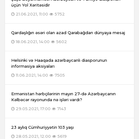
üçün Yol Xəritəsidir
21.06.2021, 11:00
5752
Qardaşlığın əsəri olan azad Qarabağdan dünyaya mesaj
18.06.2021, 14:00
5602
Helsinki və Haaqada azərbaycanlı diasporunun
informasiya aksiyaları
11.06.2021, 14:00
7505
Ermənistan hərbçilərinin mayın 27-də Azərbaycanın
Kəlbəcər rayonunda nə işləri vardı?
29.05.2021, 17:00
7143
23 aylıq Cümhuriyyətin 103 yaşı
28.05.2021, 12:00
5619