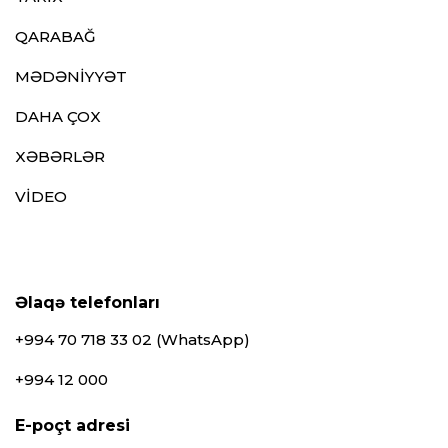
QARABAĞ
MƏDƏNİYYƏT
DAHA ÇOX
XƏBƏRLƏR
VİDEO
Əlaqə telefonları
+994 70 718 33 02 (WhatsApp)
+994 12 000
E-poçt adresi