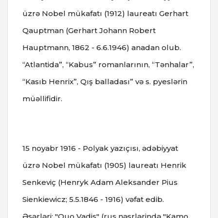
üzrə Nobel mükafatı (1912) laureatı Gerhart
Qauptman (Gerhart Johann Robert
Hauptmann, 1862 - 6.6.1946) anadan olub.
“Atlantida”, “Kabus” romanlarının, “Tənhalar”,
“Kasıb Henrix”, Qış balladası” və s. pyeslərin
müəllifidir.
15 noyabr 1916 - Polyak yazıçısı, ədəbiyyat
üzrə Nobel mükafatı (1905) laureatı Henrik
Senkeviç (Henryk Adam Aleksander Pius
Sienkiewicz; 5.5.1846 - 1916) vəfat edib.
Əsərləri: "Quo Vadis" (rus nəşrlərində "Kamo