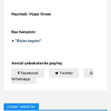
Hazırladı: Vüqar Orxan
Bax həmçinin:
►"Bizim təqvim"
Sosial şəbəkələrdə paylaş
Facebook
Twitter
Whatsapp
Oxşar xəbərlər