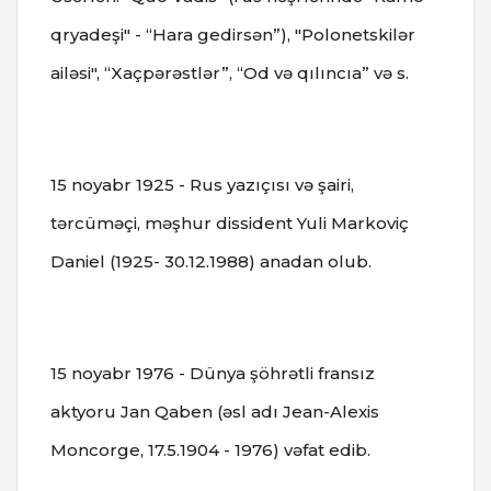
qryadeşi" - “Hara gedirsən”), "Polonetskilər
ailəsi", “Xaçpərəstlər”, “Od və qılıncıa” və s.
15 noyabr 1925 - Rus yazıçısı və şairi,
tərcüməçi, məşhur dissident Yuli Markoviç
Daniel (1925- 30.12.1988) anadan olub.
15 noyabr 1976 - Dünya şöhrətli fransız
aktyoru Jan Qaben (əsl adı Jean-Alexis
Moncorge, 17.5.1904 - 1976) vəfat edib.