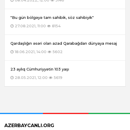
08.04.2022, 12:00
5146
"Bu gün bölgəyə tam sahibik, söz sahibiyik"
27.08.2021, 11:00
8154
Qardaşlığın əsəri olan azad Qarabağdan dünyaya mesaj
18.06.2021, 14:00
5602
23 aylıq Cümhuriyyətin 103 yaşı
28.05.2021, 12:00
5619
AZERBAYCANLI.ORG