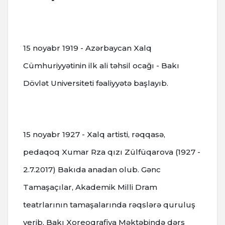
15 noyabr 1919 - Azərbaycan Xalq
Cümhuriyyətinin ilk ali təhsil ocağı - Bakı
Dövlət Universiteti fəaliyyətə başlayıb.
15 noyabr 1927 - Xalq artisti, rəqqasə,
pedaqoq Xumar Rza qızı Zülfüqarova (1927 -
2.7.2017) Bakıda anadan olub. Gənc
Tamaşaçılar, Akademik Milli Dram
teatrlarının tamaşalarında rəqslərə quruluş
verib, Bakı Xoreoqrafiya Məktəbində dərs