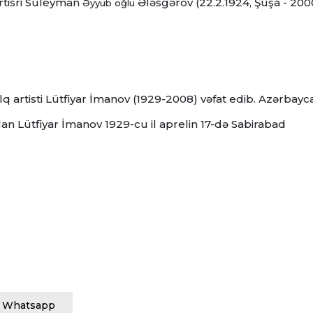
rtisri Süleyman
Ələsgərov (22.2.1924, Şuşa - 200
Əyyub oğlu
 artisti Lütfiyar İmanov (1929-2008) vəfat edib.
Azərbayc
n Lütfiyar İmanov 1929-cu il aprelin 17-də Sabirabad
Whatsapp