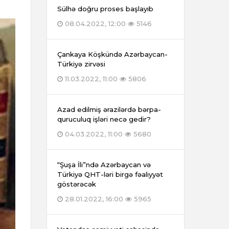
Sülhə doğru proses başlayıb
08.04.2022, 12:00
5146
Çankaya Köşkündə Azərbaycan-
Türkiyə zirvəsi
11.03.2022, 11:00
5806
Azad edilmiş ərazilərdə bərpa-
quruculuq işləri necə gedir?
04.03.2022, 11:00
5680
“Şuşa İli”ndə Azərbaycan və
Türkiyə QHT-ləri birgə fəaliyyət
göstərəcək
28.01.2022, 16:00
5965