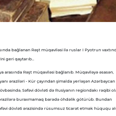
rasında bağlanan Rəşt müqaviləsi ilə ruslar I Pyotrun vaxtın
i geri qaytarıb...
usiya arasında Rəşt müqaviləsi bağlanıb. Müqaviləyə əsasən,
ryanı əraziləri - Kür çayından şimalda yerləşən Azərbaycan
övbəsində, Səfəvi dövləti də Rusiyanın regiondakı rəqibi o
ərazilərə buraxmamaq barədə öhdəlik götürüb.
Bundan
 Səfəvi dövləti ərazisində rüsumsuz ticarət etmək hüququ ə