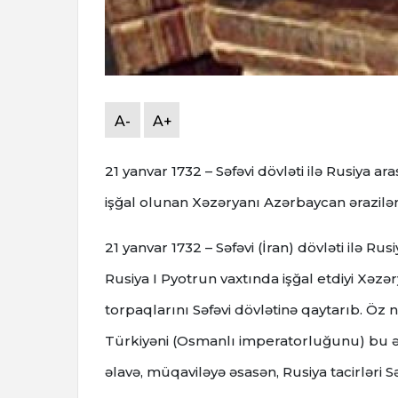
A-
A+
21 yanvar 1732 – Səfəvi dövləti ilə Rusiya a
işğal olunan Xəzəryanı Azərbaycan ərazilərin
21 yanvar 1732 – Səfəvi (İran) dövləti ilə R
Rusiya I Pyotrun vaxtında işğal etdiyi Xəzə
torpaqlarını Səfəvi dövlətinə qaytarıb.
Öz n
Türkiyəni (Osmanlı imperatorluğunu) bu 
əlavə, müqaviləyə əsasən, Rusiya tacirləri