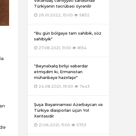
Vətəndaş cəmiyyəti sahəsində
Türkiyənin təcrübəsi öyrənilir
26.01.2022, 15:00
5852
"Bu gün bölgəyə tam sahibik, söz
sahibiyik"
27.08.2021, 11:00
8154
da
"Beynəlxalq birliyi xəbərdar
etmişdim ki, Ermənistan
müharibəyə hazırlaşır"
24.08.2021, 19:00
7443
Şuşa Bəyannaməsi Azərbaycan və
lan
Türkiyə diasporları üçün Yol
Xəritəsidir
21.06.2021, 11:00
5753
ldə