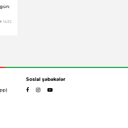
əgün:
1432
Sosial şəbəkələr
App)