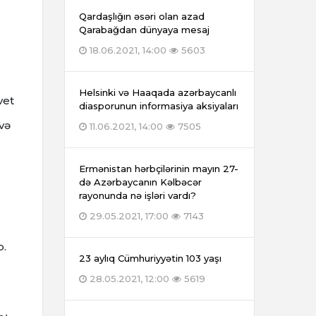
Qardaşlığın əsəri olan azad
Qarabağdan dünyaya mesaj
18.06.2021, 14:00
5603
Helsinki və Haaqada azərbaycanlı
vet
diasporunun informasiya aksiyaları
və
11.06.2021, 14:00
7505
Ermənistan hərbçilərinin mayın 27-
də Azərbaycanın Kəlbəcər
rayonunda nə işləri vardı?
29.05.2021, 17:00
7143
b.
23 aylıq Cümhuriyyətin 103 yaşı
28.05.2021, 12:00
5619