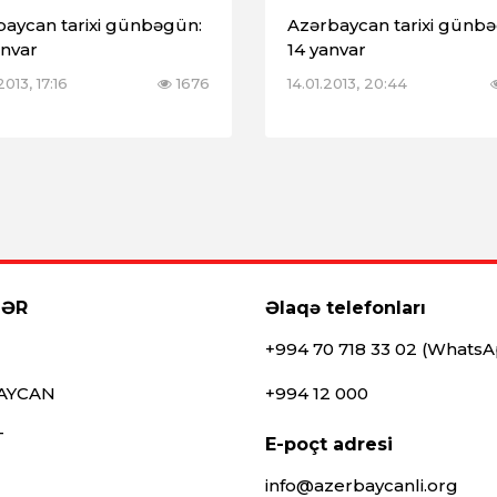
baycan tarixi günbəgün:
Azərbaycan tarixi günb
anvar
14 yanvar
2013, 17:16
1676
14.01.2013, 20:44
LƏR
Əlaqə telefonları
+994 70 718 33 02 (Whats
AYCAN
+994 12 000
T
E-poçt adresi
info@azerbaycanli.org