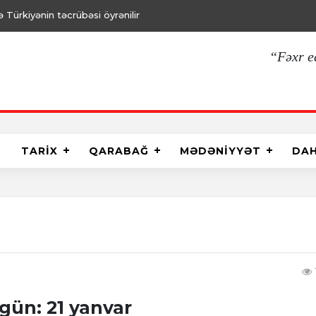
Türkiyənin təcrübəsi öyrənilir
“Fəxr e
TARİX
QARABAĞ
MƏDƏNİYYƏT
DA
gün: 21 yanvar