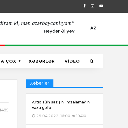
29.04.2022, 16:00
Artıq sülh sazişin
dirəm ki, mən azərbaycanlıyam”
AZ
Heydər Əliyev
HA ÇOX
XƏBƏRLƏR
VİDEO
Xəbərlər
Artıq sülh sazişini imzalamağın
vaxtı gəlib
1485
29.04.2022, 16:00
10410