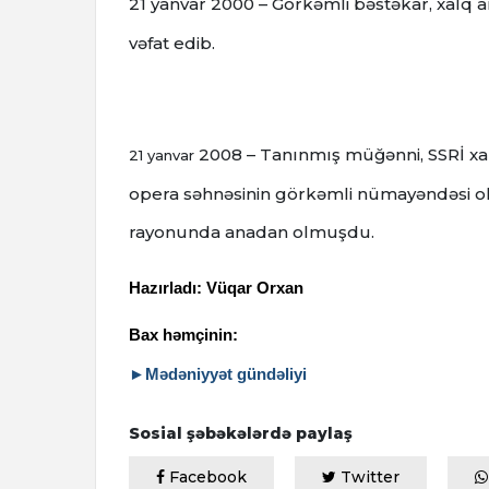
21 yanvar 2000
– Görkəmli bəstəkar, xalq a
vəfat edib.
2008 – Tanınmış müğənni, SSRİ xalq
21 yanvar
opera səhnəsinin görkəmli nümayəndəsi ola
rayonunda anadan olmuşdu.
Hazırladı: Vüqar Orxan
Bax həmçinin:
►Mədəniyyət gündəliyi
Sosial şəbəkələrdə paylaş
Facebook
Twitter