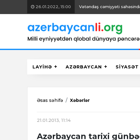
26.01.2022, 15:00
Vətəndaş cəmiyyəti sahəsində 
LAYİHƏ
AZƏRBAYCAN
SİYASƏT
Əsas səhifə
Xəbərlər
21.01.2013, 11:14
Azərbaycan tarixi günbə