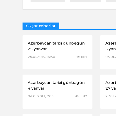
Oxşar xəbərlər
Azərbaycan tarixi günbəgün:
Azər
25 yanvar
5 yan
25.01.2013, 16:56
1817
05.01.
Azərbaycan tarixi günbəgün:
Azər
4 yanvar
27 y
04.01.2013, 20:51
1582
27.01.