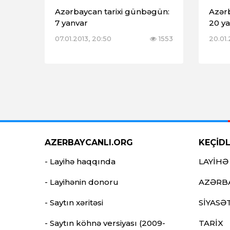
Azərbaycan tarixi günbəgün:
Azər
7 yanvar
20 y
07.01.2013, 20:50
1553
20.01.
AZERBAYCANLI.ORG
KEÇİD
- Layihə haqqında
LAYİHƏ
- Layihənin donoru
AZƏRB
- Saytın xəritəsi
SİYASƏ
- Saytın köhnə versiyası (2009-
TARİX