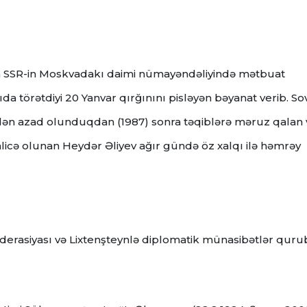
an SSR-in Moskvadakı daimi nümayəndəliyində mətbuat
a törətdiyi 20 Yanvar qırğınını pisləyən bəyanat verib.
So
ərdən azad olunduqdan (1987) sonra təqiblərə məruz qalan 
cə olunan Heydər Əliyev ağır gündə öz xalqı ilə həmrəy
derasiyası və Lixtenşteynlə diplomatik münasibətlər quru