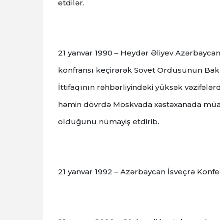
etdilər.
21 yanvar 1990 – Heydər Əliyev Azərbayc
konfransı keçirərək Sovet Ordusunun Bakıd
İttifaqının rəhbərliyindəki yüksək vəzifəl
həmin dövrdə Moskvada xəstəxanada müali
olduğunu nümayiş etdirib.
21 yanvar 1992 – Azərbaycan İsveçrə Konfe