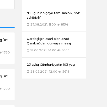
"Bu gün bölgəyə tam sahibik, söz
sahibiyik"
27.08.2021, 11:00
8154
Qardaşlığın əsəri olan azad
əgün:
Qarabağdan dünyaya mesaj
18.06.2021, 14:00
5603
1760
23 aylıq Cümhuriyyətin 103 yaşı
28.05.2021, 12:00
5619
əgün:
1700