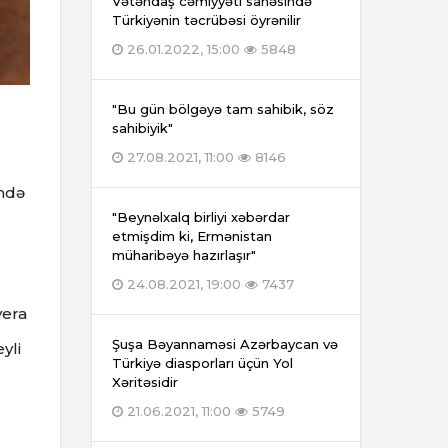
Vətəndaş cəmiyyəti sahəsində
Türkiyənin təcrübəsi öyrənilir
26.01.2022, 15:00
5848
"Bu gün bölgəyə tam sahibik, söz
sahibiyik"
27.08.2021, 11:00
8146
ində
"Beynəlxalq birliyi xəbərdar
etmişdim ki, Ermənistan
müharibəyə hazırlaşır"
24.08.2021, 19:00
7437
era
Şuşa Bəyannaməsi Azərbaycan və
yli
Türkiyə diasporları üçün Yol
Xəritəsidir
21.06.2021, 11:00
5749