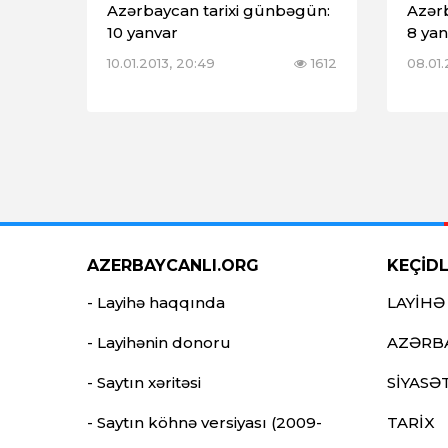
Azərbaycan tarixi günbəgün:
Azər
10 yanvar
8 yan
10.01.2013, 20:49
1612
08.01.
AZERBAYCANLI.ORG
KEÇİD
- Layihə haqqında
LAYİHƏ
- Layihənin donoru
AZƏRB
- Saytın xəritəsi
SİYASƏ
- Saytın köhnə versiyası (2009-
TARİX