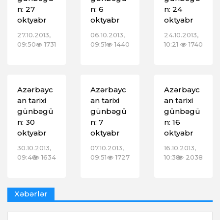
n: 27
n: 6
n: 24
oktyabr
oktyabr
oktyabr
27.10.2013,
06.10.2013,
24.10.2013,
09:50
1731
09:51
1440
10:21
1740
Azərbayc
Azərbayc
Azərbayc
an tarixi
an tarixi
an tarixi
günbəgü
günbəgü
günbəgü
n: 30
n: 7
n: 16
oktyabr
oktyabr
oktyabr
30.10.2013,
07.10.2013,
16.10.2013,
09:46
1634
09:51
1727
10:38
2038
Xəbərlər