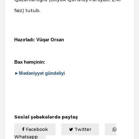
faiz) tutub.
Hazırladı: Vüqar Orxan
Bax həmçinin:
►Mədəniyyət gündəliyi
Sosial şəbəkələrdə paylaş
Facebook
Twitter
Whatsapp