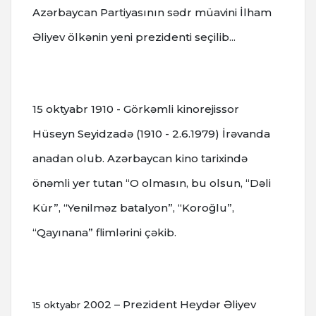
Azərbaycan Partiyasının sədr müavini İlham
Əliyev ölkənin yeni prezidenti seçilib...
15 oktyabr
1910 - Görkəmli kinorejissor
Hüseyn Seyidzadə (1910 - 2.6.1979) İrəvanda
anadan olub.
Azərbaycan kino tarixində
önəmli yer tutan “O olmasın, bu olsun, “Dəli
Kür”, “Yenilməz batalyon”, “Koroğlu”,
“Qayınana” flimlərini çəkib.
2002 – Prezident Heydər Əliyev
15 oktyabr