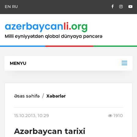
EN
RU
MENYU
Əsas səhifə
Xəbərlər
15.10.2013, 10:29
1910
Azərbaycan tarixi