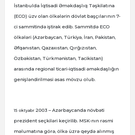
İstanbulda İqtisadi Əməkdaşlıq Təşkilatına
(ECO) üzv olan ölkələrin dövlət başçılarının 7-
ci sammitində iştirak edib.
Sammitdə ECO
ölkələri (Azərbaycan, Türkiyə, İran, Pakistan,
Əfqanıstan, Qazaxıstan, Qırğızıstan,
Özbəkistan, Türkmənistan, Tacikistan)
arasında regional ticari-iqtisadi əməkdaşlığın
genişləndirilməsi əsas mövzu olub.
2003 – Azərbaycanda növbəti
15 oktyabr
prezident seçkiləri keçirilib.
MSK-nın rəsmi
məlumatına görə, ölkə üzrə qeydə alınmış