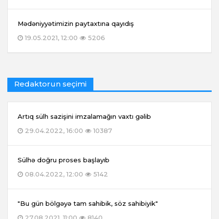
Mədəniyyətimizin paytaxtına qayıdış
19.05.2021, 12:00
5206
Redaktorun seçimi
Artıq sülh sazişini imzalamağın vaxtı gəlib
29.04.2022, 16:00
10387
Sülhə doğru proses başlayıb
08.04.2022, 12:00
5142
"Bu gün bölgəyə tam sahibik, söz sahibiyik"
27.08.2021, 11:00
8140