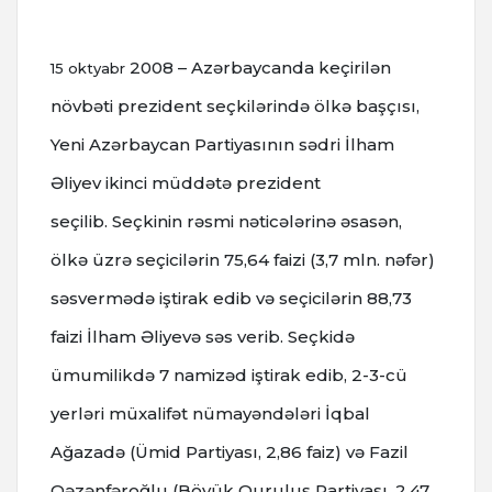
2008 – Azərbaycanda keçirilən
15 oktyabr
növbəti prezident seçkilərində ölkə başçısı,
Yeni Azərbaycan Partiyasının sədri İlham
Əliyev ikinci müddətə prezident
seçilib.
Seçkinin rəsmi nəticələrinə əsasən,
ölkə üzrə seçicilərin 75,64 faizi (3,7 mln. nəfər)
səsvermədə iştirak edib və seçicilərin 88,73
faizi İlham Əliyevə səs verib.
Seçkidə
ümumilikdə 7 namizəd iştirak edib, 2-3-cü
yerləri müxalifət nümayəndələri İqbal
Ağazadə (Ümid Partiyası, 2,86 faiz) və Fazil
Qəzənfəroğlu (Böyük Quruluş Partiyası, 2,47