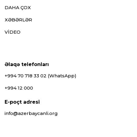
DAHA ÇOX
XƏBƏRLƏR
VİDEO
Əlaqə telefonları
+994 70 718 33 02 (WhatsApp)
+994 12 000
E-poçt adresi
info@azerbaycanli.org