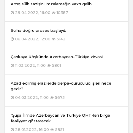
Artıq sülh sazişini imzalamağın vaxtı gəlib
29.04.2022, 16:00
10387
Sülhə doğru proses başlayıb
08.04.2022, 12:00
5142
Çankaya Köşkündə Azərbaycan-Türkiyə zirvəsi
11.03.2022, 11:00
5801
Azad edilmiş ərazilərdə bərpa-quruculuq işləri necə
gedir?
04.03.2022, 11:00
5673
“Şuşa İli”ndə Azərbaycan və Türkiyə QHT-ləri birgə
fəaliyyət göstərəcək
28.01.2022, 16:00
5951