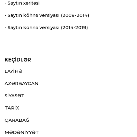
- Saytın xəritəsi
- Saytın köhnə versiyası (2009-2014)
- Saytın köhnə versiyası (2014-2019)
KEÇİDLƏR
LAYİHƏ
AZƏRBAYCAN
SİYASƏT
TARİX
QARABAĞ
MƏDƏNİYYƏT