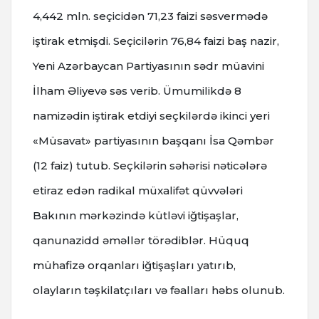
4,442 mln. seçicidən 71,23 faizi səsvermədə
iştirak etmişdi. Seçicilərin 76,84 faizi baş nazir,
Yeni Azərbaycan Partiyasının sədr müavini
İlham Əliyevə səs verib.
Ümumilikdə 8
namizədin iştirak etdiyi seçkilərdə ikinci yeri
«Müsavat» partiyasının başqanı İsa Qəmbər
(12 faiz) tutub.
Seçkilərin səhərisi nəticələrə
etiraz edən radikal müxalifət qüvvələri
Bakının mərkəzində kütləvi iğtişaşlar,
qanunazidd əməllər törədiblər.
Hüquq
mühafizə orqanları iğtişaşları yatırıb,
olayların təşkilatçıları və fəalları həbs olunub.