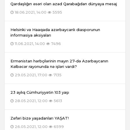
Qardaşlığın əsəri olan azad Qarabağdan dünyaya mesaj
18.06.2021, 14:00
5595
Helsinki və Haaqada azərbaycanlı diasporunun
informasiya aksiyaları
11.06.2021, 14:00
7496
Ermənistan hərbçilərinin mayın 27-də Azərbaycanın
Kəlbəcər rayonunda nə işləri vardı?
29.05.2021, 17:00
7135
23 aylıq Cümhuriyyətin 103 yaşı
28.05.2021, 12:00
5613
Zəfəri bizə yaşadanları YAŞAT!
26.05.2021, 12:00
6599