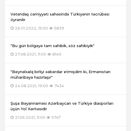
Vətəndaş cəmiyyəti sahəsində Türkiyənin təcrübəsi
öyrənilir
26.01.2022, 15:00
5839
"Bu gün bölgəyə tam sahibik, söz sahibiyik"
27.08.2021, 11:00
8140
"Beynəlxalq birliyi xəbərdar etmişdim ki, Ermənistan
müharibəyə hazırlaşır"
24.08.2021, 19:00
7434
Şuşa Bəyannaməsi Azərbaycan və Türkiyə diasporları
üçün Yol Xəritəsidir
21.06.2021, 11:00
5747