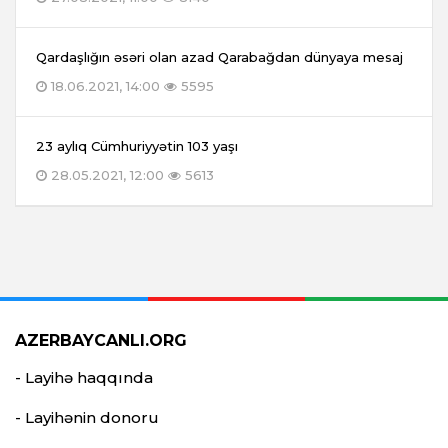
Qardaşlığın əsəri olan azad Qarabağdan dünyaya mesaj
18.06.2021, 14:00
5595
23 aylıq Cümhuriyyətin 103 yaşı
28.05.2021, 12:00
5613
AZERBAYCANLI.ORG
- Layihə haqqında
- Layihənin donoru