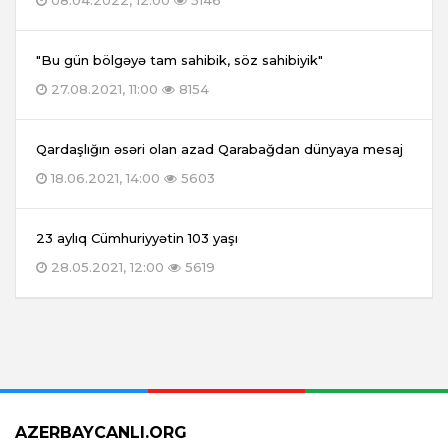
08.04.2022, 12:00
5146
"Bu gün bölgəyə tam sahibik, söz sahibiyik"
27.08.2021, 11:00
8154
Qardaşlığın əsəri olan azad Qarabağdan dünyaya mesaj
18.06.2021, 14:00
5603
23 aylıq Cümhuriyyətin 103 yaşı
28.05.2021, 12:00
5619
AZERBAYCANLI.ORG