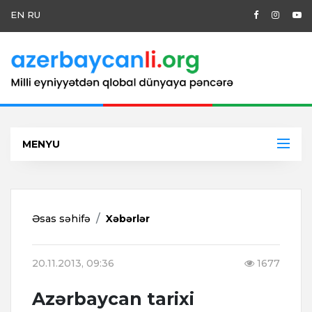
EN
RU
MENYU
Əsas səhifə
Xəbərlər
20.11.2013, 09:36
1677
Azərbaycan tarixi