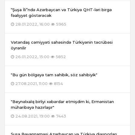
“Şuşa İli”ndə Azərbaycan və Türkiyə QHT-ləri birgə
fəaliyyət göstərəcək
28.01.2022, 16:00
5965
Vətəndaş cəmiyyəti sahəsində Türkiyənin təcrübəsi
öyrənilir
26.01.2022, 15:00
5852
"Bu gün bölgəyə tam sahibik, söz sahibiyik"
27.08.2021, 11:00
8154
"Beynəlxalq birliyi xəbərdar etmişdim ki, Ermənistan
müharibəyə hazırlaşır"
24.08.2021, 19:00
7443
Şuşa Bəyannaməsi Azərbaycan və Türkiyə diasporları