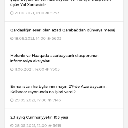
üçün Yol Xəritəsidir
21.06.2021, 11:00
5753
Qardaşlığın əsəri olan azad Qarabağdan dünyaya mesaj
18.06.2021, 14:00
5603
Helsinki və Haaqada azərbaycanlı diasporunun
informasiya aksiyaları
11.06.2021, 14:00
7505
Ermənistan hərbçilərinin mayın 27-də Azərbaycanın
Kəlbəcər rayonunda nə işləri vardı?
29.05.2021, 17:00
7143
23 aylıq Cümhuriyyətin 103 yaşı
28.05.2021, 12:00
5619