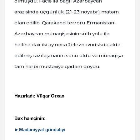
olmuşdu.
Faciə ilə bağlı Azərbaycan
ərazisində üçgünlük (21-23 noyabr) matəm
elan edilib. Qarakənd terroru Ermənistan-
Azərbaycan münaqişəsinin sülh yolu ilə
həllinə dair iki ay öncə Jeleznovodskda əldə
edilmiş razılaşmanın sonu oldu və münaqişə
tam hərbi müstəviyə qədəm qoydu.
Hazırladı: Vüqar Orxan
Bax həmçinin:
►Mədəniyyət gündəliyi