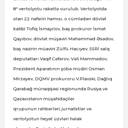
8" vertolyotu raketlə vurulub. Vertolyotda
olan 22 nəfərin hamısı, o cümlədən dövlət
katibi Tofiq İsmayılov, baş prokuror İsmət
Qayıbov, dövlət müşaviri Məhəmməd Əsədov,
baş nazirin müavini Zülfü Hacıyev, SSRİ xalq
deputatları Vaqif Cəfərov, Vəli Məmmədov,
Prezident Aparatının şöbə müdiri Osman
Mirzəyev, DQMV prokuroru V.Plavski, Dağlıq
Qarabağ münaqişəsi regionunda Rusiya və
Qazaxıstanın müşahidəçilər
qrupunun rəhbərləri, jurnalistlər və
vertolyotun heyət üzvləri həlak