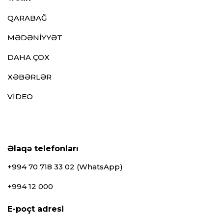
QARABAĞ
MƏDƏNİYYƏT
DAHA ÇOX
XƏBƏRLƏR
VİDEO
Əlaqə telefonları
+994 70 718 33 02 (WhatsApp)
+994 12 000
E-poçt adresi