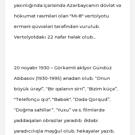
yaxınlığında içərisində Azərbaycanın dövlət və
hökumət rəsmiləri olan "Mi-8" vertolyotu
erməni qüvvələri tərəfindən vurulub.
Vertolyotdakı 22 nəfər həlak olub...
20 noyabr
1930 – Görkəmli aktyor Gündüz
Abbasov (1930-1995) anadan olub. “Onun
böyük ürəyi”, “Bir qalanın sirri”, “Bizim küçə”,
"Telefonçu qız", "Babək", “Dədə Qorqud”,
“Doğma sahillər”, “Yuxu” və s. filmlərdə
yaddaqalan obrazlar yaradıb. Ədəbi
yaradıcılıqla məşğul olub, hekayələr yazıb,