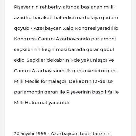
Pişəvərinin rəhbərliyi altında başlanan milli-
azadlıq hərəkatı həlledici mərhələyə qədəm
qoyub - Azərbaycan Xalq Konqresi yaradılıb.
Konqress Cənubi Azərbaycanda parlament
seçkilərinin keçirilməsi barədə qərar qəbul
edib. Seçkilər dekabrın 1-də yekunlaşdı və
Cənubi Azərbaycanın ilk qanunverici orqan -
Milli Məclis formalaşdı. Dekabrın 12-də isə
parlamentin qərarı ilə Pişəvərinin başçılığı ilə
Milli Hökumət yaradıldı.
1956 - Azərbaycan teatr tarixinin
20 noyabr