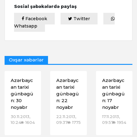
Sosial şəbəkələrdə paylaş
Facebook
Twitter
Whatsapp
Oxşar xəbərlər
Azərbayc
Azərbayc
Azərbayc
an tarixi
an tarixi
an tarixi
günbəgü
günbəgü
günbəgü
n: 30
n: 22
n: 17
noyabr
noyabr
noyabr
30.11.2013,
22.11.2013,
17.11.2013,
10:24
1604
09:37
1775
09:57
1954