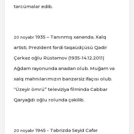
tərcümələr edib.
1935 – Tanınmış xanəndə, Xalq
20 noyabr
artisti, Prezident fərdi təqaüdçüsü Qədir
Çərkəz oğlu Rüstəmov (1935-14.12.2011)
Ağdam rayonunda anadan olub. Muğam və
xalq mahnılarımızın bənzərsiz ifaçısı olub.
“Üzeyir ömrü” televiziya filmində Cabbar
Qaryağdı oğlu rolunda çəkilib.
1945 - Təbrizdə Seyid Cəfər
20 noyabr