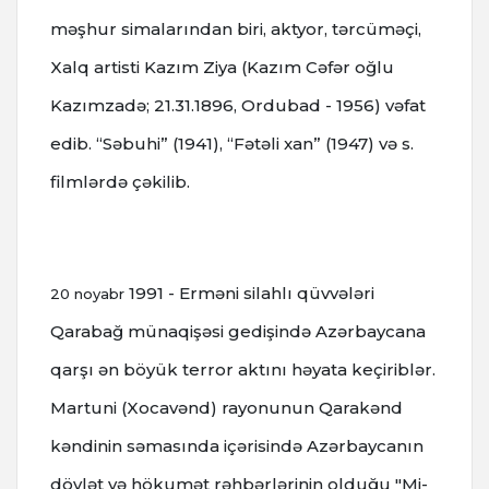
məşhur simalarından biri, aktyor, tərcüməçi,
Xalq artisti Kazım Ziya (Kazım Cəfər oğlu
Kazımzadə; 21.31.1896, Ordubad - 1956) vəfat
edib. “Səbuhi” (1941), “Fətəli xan” (1947) və s.
filmlərdə çəkilib.
1991 - Erməni silahlı qüvvələri
20 noyabr
Qarabağ münaqişəsi gedişində Azərbaycana
qarşı ən böyük terror aktını həyata keçiriblər.
Martuni (Xocavənd) rayonunun Qarakənd
kəndinin səmasında içərisində Azərbaycanın
dövlət və hökumət rəhbərlərinin olduğu "Mi-