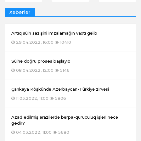
Xəbərlər
Artıq sülh sazişini imzalamağın vaxtı gəlib
29.04.2022, 16:00
10410
Sülhə doğru proses başlayıb
08.04.2022, 12:00
5146
Çankaya Köşkündə Azərbaycan-Türkiyə zirvəsi
11.03.2022, 11:00
5806
Azad edilmiş ərazilərdə bərpa-quruculuq işləri necə
gedir?
04.03.2022, 11:00
5680