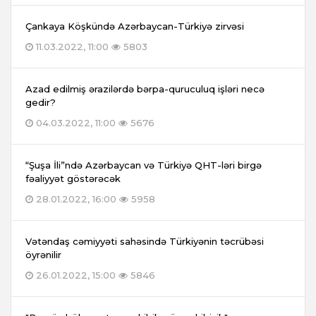
Çankaya Köşkündə Azərbaycan-Türkiyə zirvəsi
11.03.2022, 11:00
5803
Azad edilmiş ərazilərdə bərpa-quruculuq işləri necə
gedir?
04.03.2022, 11:00
5676
“Şuşa İli”ndə Azərbaycan və Türkiyə QHT-ləri birgə
fəaliyyət göstərəcək
28.01.2022, 16:00
5958
Vətəndaş cəmiyyəti sahəsində Türkiyənin təcrübəsi
öyrənilir
26.01.2022, 15:00
5846