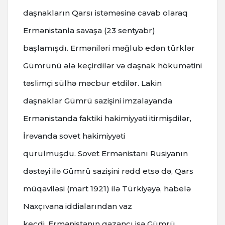
daşnakların Qarsı istəməsinə cavab olaraq
Ermənistanla savaşa (23 sentyabr)
başlamışdı.
Erməniləri məğlub edən türklər
Gümrünü ələ keçirdilər və daşnak hökumətini
təslimçi sülhə məcbur etdilər.
Lakin
daşnaklar Gümrü sazişini imzalayanda
Ermənistanda faktiki hakimiyyəti itirmişdilər,
İrəvanda sovet hakimiyyəti
qurulmuşdu.
Sovet Ermənistanı Rusiyanın
dəstəyi ilə Gümrü sazişini rədd etsə də, Qars
müqaviləsi (mart 1921) ilə Türkiyəyə, habelə
Naxçıvana iddialarından vaz
keçdi.
Ermənistanın qazancı isə Gümrü,