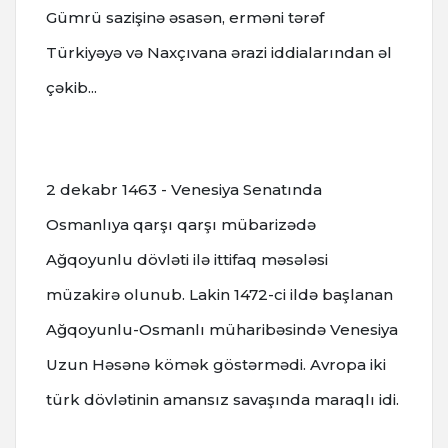
Gümrü sazişinə əsasən, erməni tərəf
Türkiyəyə və Naxçıvana ərazi iddialarından əl
çəkib...
2 dekabr
1463 - Venesiya Senatında
Osmanlıya qarşı qarşı mübarizədə
Ağqoyunlu dövləti ilə ittifaq məsələsi
müzakirə olunub.
Lakin 1472-ci ildə başlanan
Ağqoyunlu-Osmanlı müharibəsində Venesiya
Uzun Həsənə kömək göstərmədi.
Avropa iki
türk dövlətinin amansız savaşında maraqlı idi.