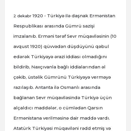
1920 - Türkiyə ilə daşnak Ermənistan
2 dekabr
Respublikası arasında Gümrü sazişi
imzalanıb.
Erməni tərəf Sevr müqaviləsinin (10
avqust 1920) qüvvədən düşdüyünü qəbul
edərək Türkiyəyə ərazi iddiası olmadığını
bildirib, Naxçıvanla bağlı iddialarından əl
çəkib, üstəlik Gümrünü Türkiyəyə verməyə
razılaşıb.
Antanta ilə Osmanlı arasında
bağlanan Sevr müqaviləsində Türkiyə üçün
alçaldıcı maddələr, o cümlədən Qarsın
Ermənistana verilməsinə dair maddə vardı.
Atatürk Türkiyəsi müqaviləni rədd etmiş və