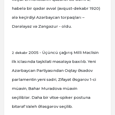
habelə bir qədər əvvəl (avqust-dekabr 1920)
ələ keçirdiyi Azərbaycan torpaqları –
Dərələyəz və Zəngəzur - oldu.
2005 - Üçüncü çağırış Milli Məclisin
2 dekabr
ilk iclasında təşkilati məsələyə baxılıb.
Yeni
Azərbaycan Partiyasından Oqtay Əsədov
parlamentin yeni sədri, Zifayət Əsgərov 1-ci
müavin, Bahar Muradova müavin
seçiliblər.
Daha bir vitse-spiker postuna
bitərəf Valeh Ələsgərov seçilib.