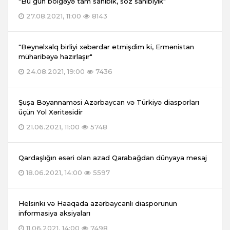
"Bu gün bölgəyə tam sahibik, söz sahibiyik"
27.08.2021, 11:00
8143
"Beynəlxalq birliyi xəbərdar etmişdim ki, Ermənistan
müharibəyə hazırlaşır"
24.08.2021, 19:00
7436
Şuşa Bəyannaməsi Azərbaycan və Türkiyə diasporları
üçün Yol Xəritəsidir
21.06.2021, 11:00
5748
Qardaşlığın əsəri olan azad Qarabağdan dünyaya mesaj
18.06.2021, 14:00
5597
Helsinki və Haaqada azərbaycanlı diasporunun
informasiya aksiyaları
11.06.2021, 14:00
7498