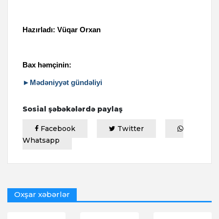
Hazırladı: Vüqar Orxan
Bax həmçinin:
►Mədəniyyət gündəliyi
Sosial şəbəkələrdə paylaş
Facebook
Twitter
Whatsapp
Oxşar xəbərlər