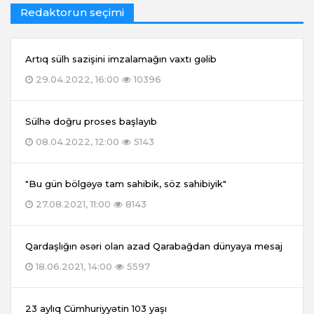
Redaktorun seçimi
Artıq sülh sazişini imzalamağın vaxtı gəlib
29.04.2022, 16:00
10396
Sülhə doğru proses başlayıb
08.04.2022, 12:00
5143
"Bu gün bölgəyə tam sahibik, söz sahibiyik"
27.08.2021, 11:00
8143
Qardaşlığın əsəri olan azad Qarabağdan dünyaya mesaj
18.06.2021, 14:00
5597
23 aylıq Cümhuriyyətin 103 yaşı