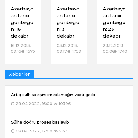
Azərbayc
Azərbayc
Azərbayc
an tarixi
an tarixi
an tarixi
günbəgü
günbəgü
günbəgü
n: 16
n: 3
n: 23
dekabr
dekabr
dekabr
16.12.2013,
03.12.2013,
23.12.2013,
09:16
1575
09:17
1759
09:00
1740
Xəbərlər
Artıq sülh sazişini imzalamağın vaxtı gəlib
29.04.2022, 16:00
10396
Sülhə doğru proses başlayıb
08.04.2022, 12:00
5143