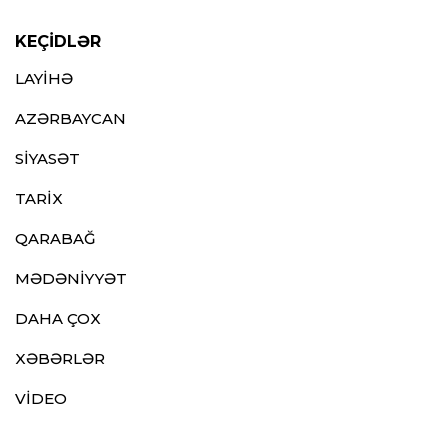
KEÇİDLƏR
LAYİHƏ
AZƏRBAYCAN
SİYASƏT
TARİX
QARABAĞ
MƏDƏNİYYƏT
DAHA ÇOX
XƏBƏRLƏR
VİDEO