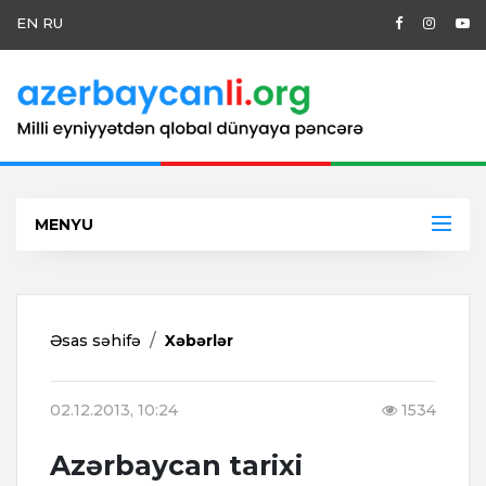
EN
RU
MENYU
Əsas səhifə
Xəbərlər
02.12.2013, 10:24
1534
Azərbaycan tarixi