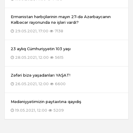
Ermənistan hərbçilərinin mayın 27-də Azərbaycanın
Kəlbəcər rayonunda nə işləri vardı?
29.05.2021, 17:00
7138
23 aylıq Cümhuriyyətin 103 yaşı
28.05.2021, 12:00
5615
Zəfəri bizə yaşadanları YAŞAT!
26.05.2021, 12:00
6600
Mədəniyyətimizin paytaxtına qayıdış
19.05.2021, 12:00
5209