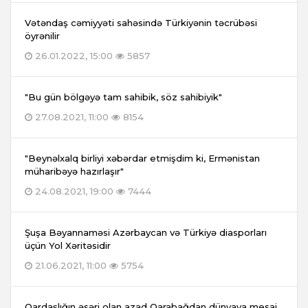
Vətəndaş cəmiyyəti sahəsində Türkiyənin təcrübəsi
öyrənilir
26.01.2022, 15:00
5857
"Bu gün bölgəyə tam sahibik, söz sahibiyik"
27.08.2021, 11:00
8154
"Beynəlxalq birliyi xəbərdar etmişdim ki, Ermənistan
müharibəyə hazırlaşır"
24.08.2021, 19:00
7444
Şuşa Bəyannaməsi Azərbaycan və Türkiyə diasporları
üçün Yol Xəritəsidir
21.06.2021, 11:00
5754
Qardaşlığın əsəri olan azad Qarabağdan dünyaya mesaj