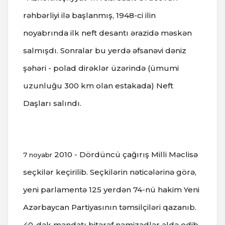
rəhbərliyi ilə başlanmış, 1948-ci ilin
noyabrında ilk neft desantı ərazidə məskən
salmışdı.
Sonralar bu yerdə əfsanəvi dəniz
şəhəri - polad dirəklər üzərində (ümumi
uzunluğu 300 km olan estakada) Neft
Daşları salındı.
2010 - Dördüncü çağırış Milli Məclisə
7 noyabr
seçkilər keçirilib. Seçkilərin nəticələrinə görə,
yeni parlamentə 125 yerdən 74-nü hakim Yeni
Azərbaycan Partiyasının təmsilçiləri qazanıb.
40-dək mandatı bitərəf namizədlər əldə edib,