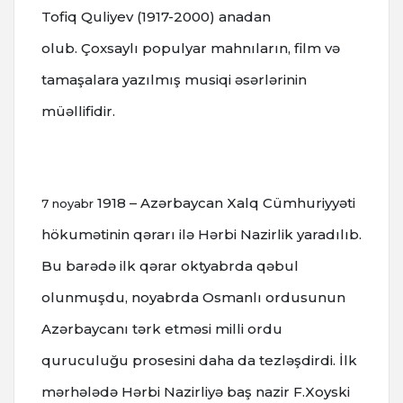
Tofiq Quliyev (1917-2000) anadan
olub.
Çoxsaylı populyar mahnıların, film və
tamaşalara yazılmış musiqi əsərlərinin
müəllifidir.
1918 – Azərbaycan Xalq Cümhuriyyəti
7 noyabr
hökumətinin qərarı ilə Hərbi Nazirlik yaradılıb.
Bu barədə ilk qərar oktyabrda qəbul
olunmuşdu, noyabrda Osmanlı ordusunun
Azərbaycanı tərk etməsi milli ordu
quruculuğu prosesini daha da tezləşdirdi.
İlk
mərhələdə Hərbi Nazirliyə baş nazir F.Xoyski