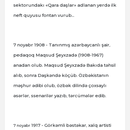
sektorundakı «Qara daşlar» adlanan yerdə ilk
neft quyusu fontan vurub...
7 noyabr
1908 - Tanınmış azərbaycanlı şair,
pedaqoq Maqsud Şeyxzadə (1908-1967)
anadan olub. Maqsud Şeyxzadə Bakıda təhsil
alıb, sonra Daşkəndə köçüb.
Özbəkistanın
məşhur ədibi olub, özbək dilində çoxsaylı
əsərlər, ssenarilər yazıb, tərcümələr edib.
1917 - Görkəmli bəstəkar, xalq artisti
7 noyabr