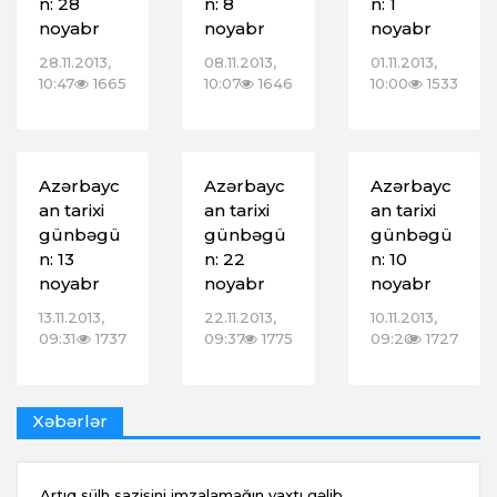
n: 28
n: 8
n: 1
noyabr
noyabr
noyabr
28.11.2013,
08.11.2013,
01.11.2013,
10:47
1665
10:07
1646
10:00
1533
Azərbayc
Azərbayc
Azərbayc
an tarixi
an tarixi
an tarixi
günbəgü
günbəgü
günbəgü
n: 13
n: 22
n: 10
noyabr
noyabr
noyabr
13.11.2013,
22.11.2013,
10.11.2013,
09:31
1737
09:37
1775
09:20
1727
Xəbərlər
Artıq sülh sazişini imzalamağın vaxtı gəlib