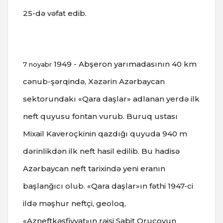
25-də vəfat edib.
1949 - Abşeron yarımadasının 40 km
7 noyabr
cənub-şərqində, Xəzərin Azərbaycan
sektorundakı «Qara daşlar» adlanan yerdə ilk
neft quyusu fontan vurub.
Buruq ustası
Mixail Kaveroçkinin qazdığı quyuda 940 m
dərinlikdən ilk neft hasil edilib. Bu hadisə
Azərbaycan neft tarixində yeni eranın
başlanğıcı olub.
«Qara daşlar»ın fəthi 1947-ci
ildə məşhur neftçi, geoloq,
«Azneftkəşfiyyat»ın rəisi Sabit Orucovun