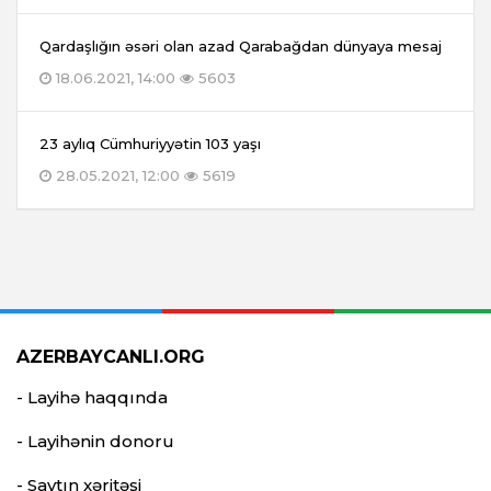
Qardaşlığın əsəri olan azad Qarabağdan dünyaya mesaj
18.06.2021, 14:00
5603
23 aylıq Cümhuriyyətin 103 yaşı
28.05.2021, 12:00
5619
AZERBAYCANLI.ORG
- Layihə haqqında
- Layihənin donoru
- Saytın xəritəsi