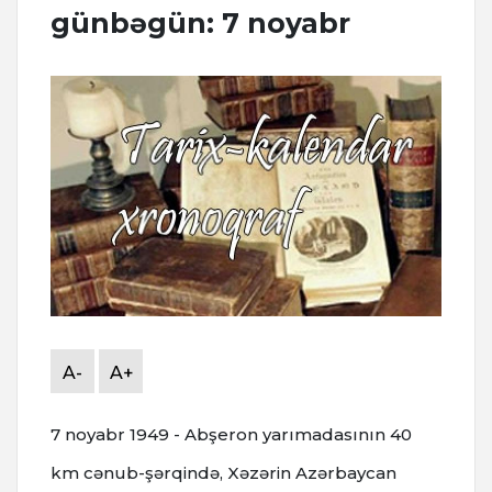
günbəgün: 7 noyabr
A-
A+
7 noyabr 1949 - Abşeron yarımadasının 40
km cənub-şərqində, Xəzərin Azərbaycan