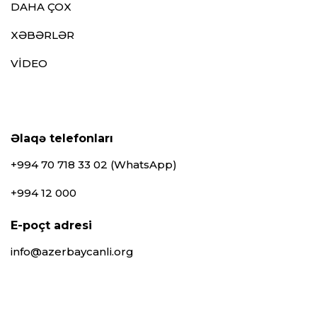
DAHA ÇOX
XƏBƏRLƏR
VİDEO
Əlaqə telefonları
+994 70 718 33 02 (WhatsApp)
+994 12 000
E-poçt adresi
info@azerbaycanli.org