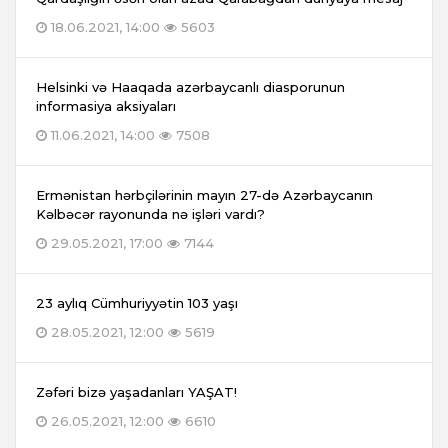
18.06.2021, 14:00
5603
Helsinki və Haaqada azərbaycanlı diasporunun
informasiya aksiyaları
11.06.2021, 14:00
7508
Ermənistan hərbçilərinin mayın 27-də Azərbaycanın
Kəlbəcər rayonunda nə işləri vardı?
29.05.2021, 17:00
7144
23 aylıq Cümhuriyyətin 103 yaşı
28.05.2021, 12:00
5619
Zəfəri bizə yaşadanları YAŞAT!
26.05.2021, 12:00
6610