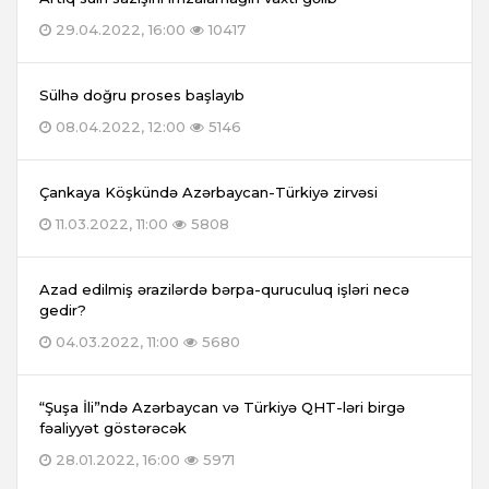
29.04.2022, 16:00
10417
Sülhə doğru proses başlayıb
08.04.2022, 12:00
5146
Çankaya Köşkündə Azərbaycan-Türkiyə zirvəsi
11.03.2022, 11:00
5808
Azad edilmiş ərazilərdə bərpa-quruculuq işləri necə
gedir?
04.03.2022, 11:00
5680
“Şuşa İli”ndə Azərbaycan və Türkiyə QHT-ləri birgə
fəaliyyət göstərəcək
28.01.2022, 16:00
5971