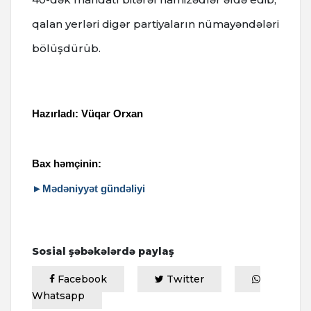
qalan yerləri digər partiyaların nümayəndələri
bölüşdürüb.
Hazırladı: Vüqar Orxan
Bax həmçinin:
►Mədəniyyət gündəliyi
Sosial şəbəkələrdə paylaş
Facebook
Twitter
Whatsapp