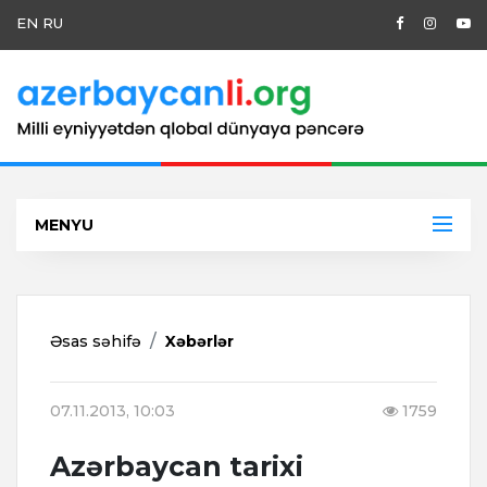
EN
RU
MENYU
Əsas səhifə
Xəbərlər
07.11.2013, 10:03
1759
Azərbaycan tarixi