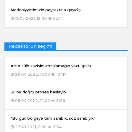
Mədəniyyətimizin paytaxtına qayıdış
19.05.2021, 12:00
5214
Redaktorun seçimi
Artıq sülh sazişini imzalamağın vaxtı gəlib
29.04.2022, 16:00
10417
Sülhə doğru proses başlayıb
08.04.2022, 12:00
5146
"Bu gün bölgəyə tam sahibik, söz sahibiyik"
27.08.2021, 11:00
8154