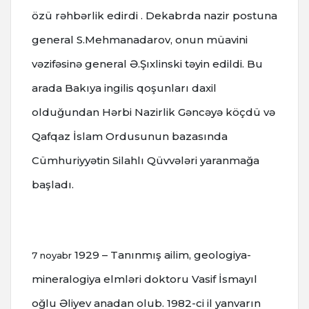
özü rəhbərlik edirdi . Dekabrda nazir postuna
general S.Mehmanadarov, onun müavini
vəzifəsinə general Ə.Şıxlinski təyin edildi.
Bu
arada Bakıya ingilis qoşunları daxil
olduğundan Hərbi Nazirlik Gəncəyə köçdü və
Qafqaz İslam Ordusunun bazasında
Cümhuriyyətin Silahlı Qüvvələri yaranmağa
başladı.
1929 – Tanınmış ailim, geologiya-
7 noyabr
mineralogiya elmləri doktoru Vasif İsmayıl
oğlu Əliyev anadan olub. 1982-ci il yanvarın